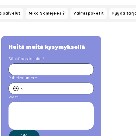
ipalvelut
Mikä Somejeesi?
Valmispaketit
Pyydä tarj
Heitä meitä kysymyksellä
Sähköpostiosoite
*
Puhelinnumero
Viesti
Ota