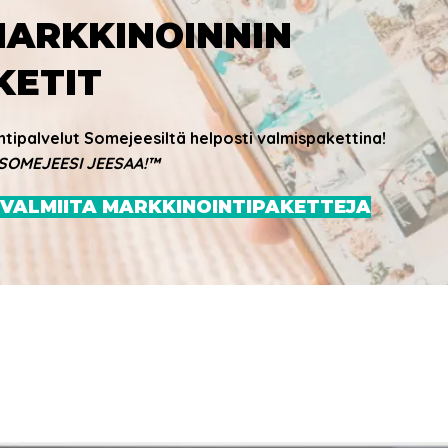
ARKKINOINNIN
KETIT
ntipalvelut Somejeesiltä helposti valmispakettina!
SOMEJEESI JEESAA!™
 VALMIITA MARKKINOINTIPAKETTEJA
ettina - osta netistä!