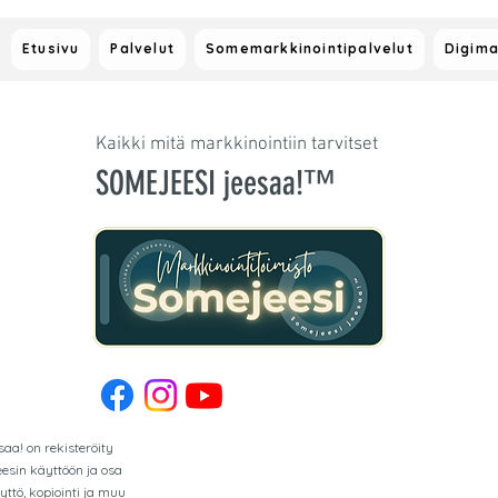
Etusivu
Palvelut
Somemarkkinointipalvelut
Digima
Kaikki mitä markkinointiin tarvitset
SOMEJEESI jeesaa!™
aa! on rekisteröity
esin käyttöön ja osa
yttö, kopiointi ja muu