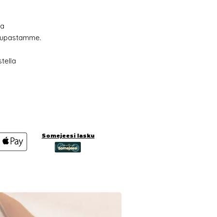
ia
kaupastamme.
tella
Somejeesi lasku