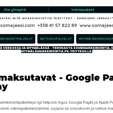
Ota yhteyttä
Valmispaketit
Kaikki mitä markkinointiin tarvitset
-​ SOMEJEESI JEESAA!
@somejeesi.com
+358 41 57 822 89
www.somejees
RKKINOINTIPALVELUT
NETTISIVUPALVELUT
MYYMÄLÄMARKKINOIN
 VERKOSSA JA MYYMÄLÄSSÄ - TEHOKASTA SOMEMARKKINOINTIA, DI
MYYMÄLÄMARKKINOINTIA PK-YRITYKSILLE.
maksutavat - Google P
ay
kkinointipaketteja nyt helposti myös Google Payllä ja Apple Pay
oinnin valmispaketeistamme, sujauta se ostoskoriin ja valitse m