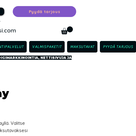
Pyydä tarjous
™
i.com
TIPALVELUT
VALMISPAKETIT
MAKSUTAVAT
PYYDÄ TARJOUS
GIMARKKINOINTIA, NETTISIVUJA JA
ay
llä. Valitse
aksutavaksesi