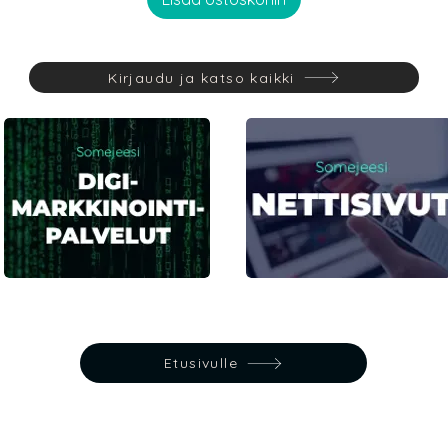
Kirjaudu ja katso kaikki
Etusivulle