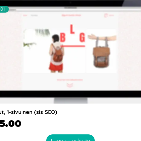
001
ut, 1-sivuinen (sis SEO)
a
5.00
Lisää ostoskoriin