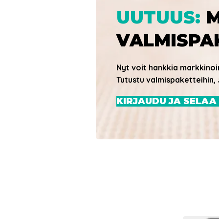
UUTUUS:
M
VALMISPA
Nyt voit hankkia markkinoi
Tutustu valmispaketteihin,
KIRJAUDU JA SELAA
Nettisivut valmispak