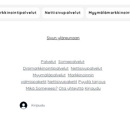
rkkinointipalvelut
Nettisivupalvelut
Myymälämarkkinoint
Sivun yläreunaan
Palvelut
Somepalvelut
Digimarkkinointipalvelut
Nettisivupalvelut
Myymäläpalvelut
Markkinoinnin
valmispaketit
Nettisivupaketit
Pyydä tarjous
Mikä Somejeesi?
Ota yhteyttä
Kirjaudu
Kirjaudu