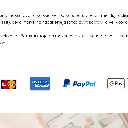
uilla maksutavoilla kaikkia verkkokauppatuotteitamme, digitaalis
ssit), sekä markkinointipaketteja jotka ovat saatavilla verkko
kkeita näet lisätietoja eri maksutavoista. Lisätietoja voit tiedus
com
.