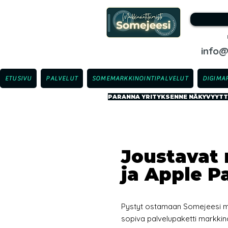
info
ETUSIVU
PALVELUT
SOMEMARKKINOINTIPALVELUT
DIGIMA
PARANNA YRITYKSENNE NÄKYVYYTTÄ
Joustavat 
ja Apple P
Pystyt ostamaan Somejeesi mar
sopiva palvelupaketti markkin