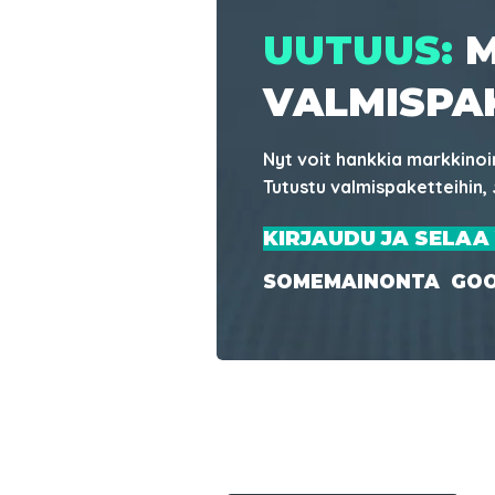
UUTUUS:
M
VALMISPA
Nyt voit hankkia markkinoi
Tutustu valmispaketteihin,
KIRJAUDU JA SELAA
SOMEMAINONTA GOO