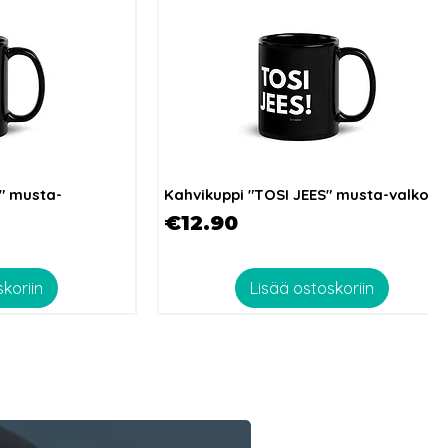
!" musta-
Kahvikuppi "TOSI JEES" musta-valkoin
Hinta
€12.90
koriin
Lisää ostoskoriin