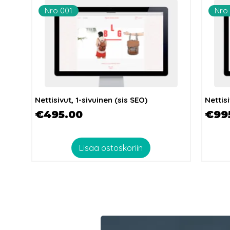
Nro 001
Nro
Nettisivut, 1-sivuinen (sis SEO)
Nettisi
Hinta
Hint
€495.00
€99
Lisää ostoskoriin