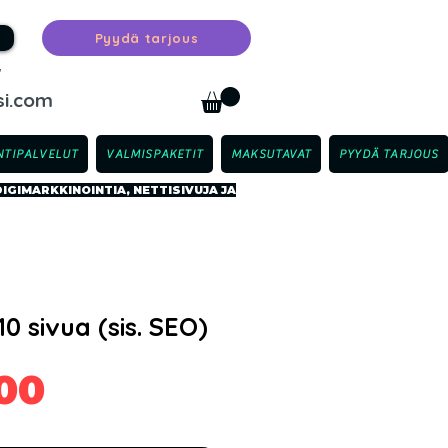
Pyydä tarjous
™
i.com
TIPALVELUT
VALMISPAKETIT
MAKSUTAVAT
PYYDÄ TARJOUS
GIMARKKINOINTIA, NETTISIVUJA JA
10 sivua (sis. SEO)
Hinta
00