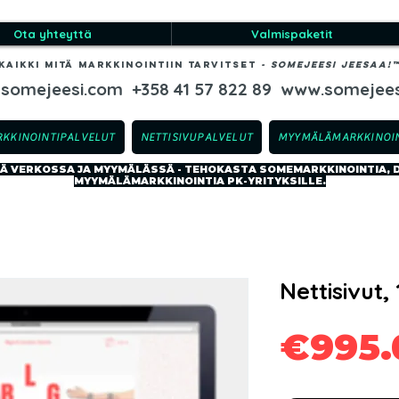
Ota yhteyttä
Valmispaketit
Kaikki mitä markkinointiin tarvitset
-​ SOMEJEESI JEESAA!
@somejeesi.com
+358 41 57 822 89
www.somejees
RKKINOINTIPALVELUT
NETTISIVUPALVELUT
MYYMÄLÄMARKKINOIN
 VERKOSSA JA MYYMÄLÄSSÄ - TEHOKASTA SOMEMARKKINOINTIA, DI
MYYMÄLÄMARKKINOINTIA PK-YRITYKSILLE.
Nettisivut, 
€995.