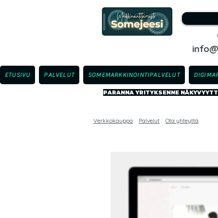
info
ETUSIVU
PALVELUT
SOMEMARKKINOINTIPALVELUT
DIGIMA
PARANNA YRITYKSENNE NÄKYVYYTTÄ
Verkkokauppa
Palvelut
Ota yhteyttä