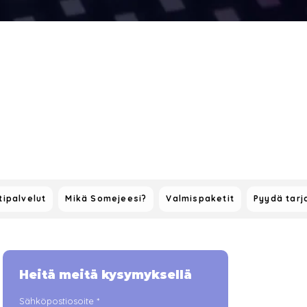
ipalvelut
Mikä Somejeesi?
Valmispaketit
Pyydä tarj
Heitä meitä kysymyksellä
Sähköpostiosoite
*