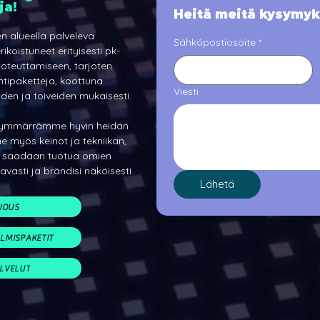
ja!
Heitä meitä kysymyk
 alueella palveleva
Sähköpostiosoite
*
ikoistuneet erityisesti
pk-
oteuttamiseen, tarjoten
ntipaketteja, koottuna
Viesti
den ja toiveiden mukaisesti.
 ymmärrämme hyvin heidän
 myös keinot ja tekniikan,
usi saadaan tuotua omien
avasti ja brändisi näköisesti.
Lähetä
JOUS
LMISPAKETIT
ALVELUT