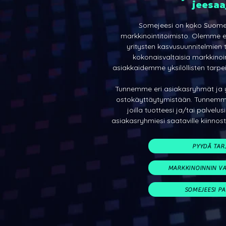
jeesaa
Somejeesi on koko Suomen
markkinointitoimisto. Olemme er
yritysten
kasvusuunnitelmien t
kokonaisvaltaisia markkinoi
asiakkaidemme yksilöllisten tarpei
Tunnemme eri asiakasryhmät ja
ostokäyttäytymistään. Tunnemme
joilla tuotteesi ja/tai palvel
asiakasryhmiesi saataville kiinnost
PYYDÄ TAR
MARKKINOINNIN VA
SOMEJEESI P