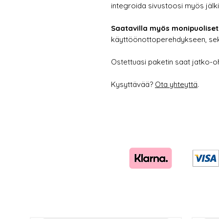
integroida sivustoosi myös jälk
Saatavilla myös monipuoliset 
käyttöönottoperehdykseen, sekä
Ostettuasi paketin saat jatko-oh
Kysyttävää?
Ota yhteyttä
.