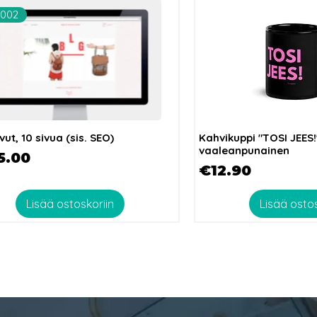
 002
vut, 10 sivua (sis. SEO)
Kahvikuppi "TOSI JEES
vaaleanpunainen
a
5.00
Hinta
€12.90
Lisää ostoskoriin
Lisää ostos