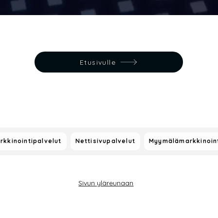
Etusivulle
rkkinointipalvelut
Nettisivupalvelut
Myymälämarkkinoint
Sivun yläreunaan