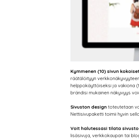
Kymmenen (10) sivun kokoiset 
räätälöityyn verkkonäkyvyyteen
helppokäyttöiseksi ja vakiona (
brändisi mukainen näkyvyys vo
Sivuston design
toteutetaan vali
Nettisivupaketti toimii hyvin sel
Voit halutessasi tilata sivust
lisäsivuja, verkkokaupan tai bl