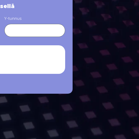
sellä
Y-tunnus