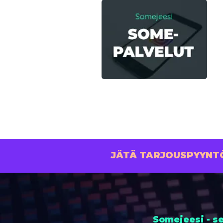
JÄTÄ TARJOUSPYYNTÖ
Somejeesi - se