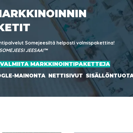
ARKKINOINNIN
KETIT
ntipalvelut Somejeesiltä helposti valmispakettina!
SOMEJEESI JEESAA!™
 VALMIITA MARKKINOINTIPAKETTEJA
GLE-MAINONTA NETTISIVUT SISÄLLÖNTUOT