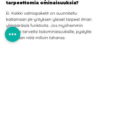
tarpeettomia ominaisuuksia?
Ei. Kaikki valmispaketit on suunniteltu
kattamaan pk-yrityksen yleiset tarpeet ilman
ylimääräisiä funktioita. Jos myöhemmin
ilmenee tarvetta lisäominaisuuksille, pystytte
tilaamaan niitä milloin tahansa.
3. Entä jos jokin ominaisuus
puuttuu?
Ei huolta. Kaikki paketit on muotoiltu
joustavasti ja lisäominaisuuksia voidaan
tilata milloin vain, jolloin saatte juuri ne
toiminnot, joita yrityksenne tarvitsee
menestyäkseen - ettekä maksa turhasta.
4. Voiko valmispaketteja yhdistää
toisiinsa?
Kyllä. Kaikki paketit ovat yhdistettävissä
toisiinsa, joten voitte rakentaa
kokonaisuuden, joka kattaa markkinoinnin
ja nettisivujen tarpeet juuri teille sopivalla