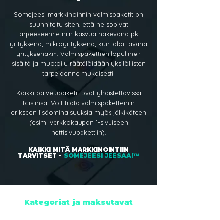
Somejeesi markkinoinnin valmispaketit on
suunniteltu siten, että ne sopivat
tarpeeseenne niin kasvua hakevana pk-
yrityksenä, mikroyrityksenä, kuin aloittavana
yrityksenäkin. Valmispakettien lopullinen
sisältö ja muotoilu räätälöidään yksilöllisten
tarpeidenne mukaisesti.
Kaikki palvelupaketit ovat yhdistettävissä
toisiinsa. Voit tilata valmispaketteihin
erikseen lisäominaisuuksia myös jälkikäteen
(esim. verkkokaupan 1-sivuiseen
nettisivupakettiin).
KAIKKI MITÄ MARKKINOINTIIN
TARVITSET -
SOMEJEESI JEESAA!™
Kategoriat ja maksutavat
Markkinoinnin valmispaketteja on