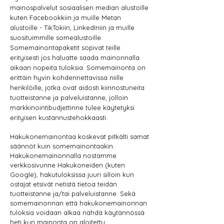
mainospalvelut sosiaalisen median alustoille
kuten Facebookkiin ja muille Metan
alustoille - TikTokiin, LinkedIniin ja muille
suosituimmille somealustoille.
Somemainontapaketit sopivat teille
erityisesti jos haluatte saada mainonnalla
aikaan nopeita tuloksia. Somemainonta on
erittäin hyvin kohdennettavissa niille
henkilöille, jotka ovat aidosti kiinnostuneita
tuotteistanne ja palveluistanne, jolloin
markkinointibudjettinne tulee käytetyksi
erityisen kustannustehokkaasti.
Hakukonemainontaa koskevat pitkälti samat
säännöt kuin somemainontaakin.
Hakukonemainonnalla nostamme
verkkosivunne Hakukoneiden (kuten
Google), hakutuloksissa juuri silloin kun
ostajat etsivät netistä tietoa teidän
tuotteistanne ja/tai palveluistanne. Sekä
somemainonnan että hakukonemainonnan
tuloksia voidaan alkaa nähdä käytännössä
heti kun mainonta on aloitettu.