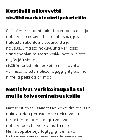
Kestävää näkyvyyttä
sisältömarkkinointipaketeilla
Sisältömarkkinointipaketit somealustoille ja
nettisivuille sopivat teille erityisesti, jos
haluatte rakentaa pitkäaikaista ja
noususuuntaista näkyvyyttä verkossa.
Sanonnankin mukaan kaikki nettiin laitettu
myös jää sinne ja
sisältömarkkinointipakettiemme avulla
varmistatte että netistä löytyy yrityksenne
nimellä pelkkää priimaa.
Nettisivut verkkokaupalla tai
muilla toiveominaisuuksilla
Nettisivut ovat useimmiten koko digitaalisen
näkyvyyden perusta ja voittekin valita
tarpeitanne parhaiten palvelevan
nettisivupaketin valikoimastamme.
Nettisivupakettejä löytyy yhden sivun
kokoisista nettisivuista, aina kymmenien