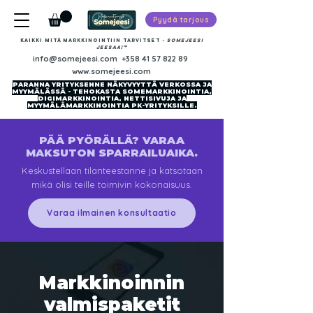
Pyydä tarjous
Kaikki mitä markkinointiin tarvitset
-​ SOMEJEESI
JEESAA!™
info@somejeesi.com
+358 41 57 822 89
www.somejeesi.com
PARANNA YRITYKSENNE NÄKYVYYTTÄ VERKOSSA JA
MYYMÄLÄSSÄ - TEHOKASTA SOMEMARKKINOINTIA,
DIGIMARKKINOINTIA, NETTISIVUJA JA
MYYMÄLÄMARKKINOINTIA PK-YRITYKSILLE.
PÄÄ PYÖRÄLLÄ? VARAA
MAKSUTON SPARRAILUAIKA.
Keskustellaan tilanteestanne ja katsotaan
mikä olisi teille toimivin kokonaisuus.
Varaa ilmainen konsultaatio
Markkinoinnin
valmispaketit