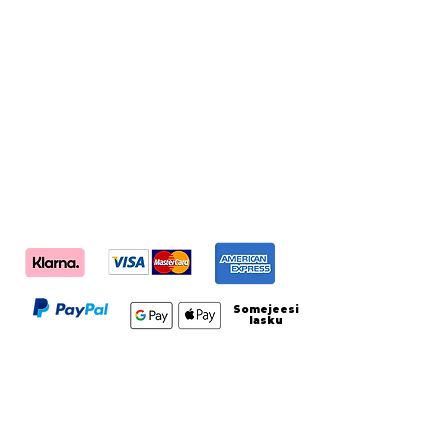
saatavilla kategorioissa:
somemainonta
,
sosiaalisen median sisältömarkkinointi,
nettisivujen sisältömarkkinointi
,
hakukonemainonta
,
sähköpostimarkkinointi
, sekä
nettisivut
ja
verkkokaupat
. Voit tilata nettisivu- ja
markkinointipaketteja helposti verkosta.
Valitse joustavista maksutavoista
parhaiten sopiva.
Somejeesi
lasku
Valmispakettien tarkempi
tutkiminen edellyttää kirjautumista
(5 sekuntia.)