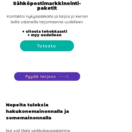
Sähköpostimarkkinointi-
paketit
Kontaktoi nykyasiakkaita ja tarjoa jo kerran
teiltä ostaneille tarjontaanne uudelleen.
+ sitouta tehokkaasti
+ myy uudelleen
Tutustu
Pyydä tarjous
Nopeita tuloksia
hakukonemainonnalla ja
somemainonnalla
Nyt voit tilata verkkokaupastamme