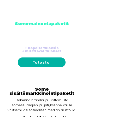
Somemainontapaketit
Mainosta Facebookissa ja muilla Metan
alustoilla, TikTokissa, LinkedInissä ja muilla
somealustoilla.
+ nopeita tuloksia
+ mitattavat tulokset
Tutustu
Some
sisältömarkkinointipaketit
Rakenna brändiä ja luottamusta
someseuraajien ja yrityksenne välille
valitsemillasi sosiaalisen median alustoilla.