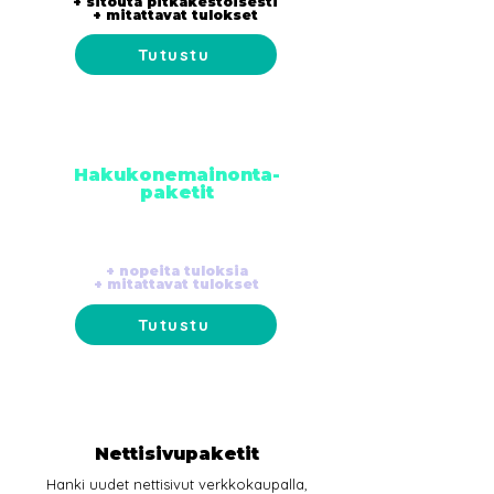
+ sitouta pitkäkestoisesti
+ mitattavat tulokset
Tutustu
Hakukonemainonta-
paketit
Nosta yrityksenne hakukonetuloksissa, kun
ostajat ovat tekemässä ostopäästöstä.
+ nopeita tuloksia
+ mitattavat tulokset
Tutustu
Nettisivupaketit
Hanki uudet nettisivut verkkokaupalla,