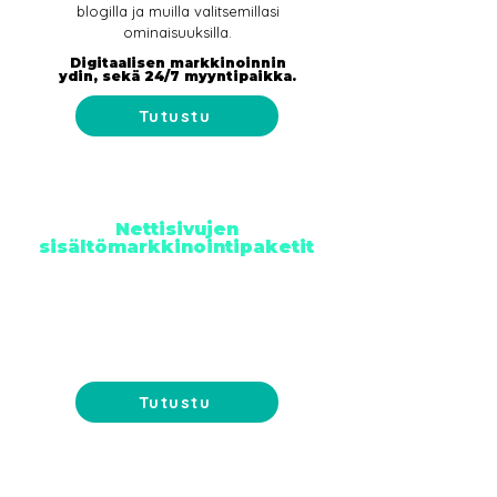
blogilla ja muilla valitsemillasi
ominaisuuksilla.
Digitaalisen markkinoinnin
ydin, sekä 24/7 myyntipaikka.
Tutustu
Nettisivujen
sisältömarkkinointipaketit
Jaa tietoisuutta toiminnastanne ja nosta
hakukonenäkyvyyttänne
sisältömarkkinointipaketeilla.
+ pitkäkestoiset tulokset
+ 24/7 markkinointi
Tutustu