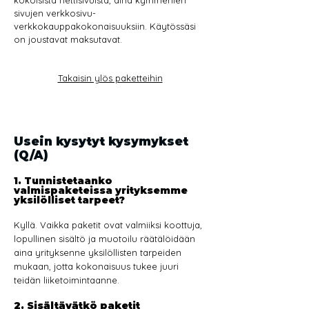
sivujen verkkosivu-
verkkokauppakokonaisuuksiin. Käytössäsi
on joustavat maksutavat.
Takaisin ylös paketteihin
Usein kysytyt kysymykset
(Q/A)
1. Tunnistetaanko
valmispaketeissa yrityksemme
yksilölliset tarpeet?
Kyllä. Vaikka paketit ovat valmiiksi koottuja,
lopullinen sisältö ja muotoilu räätälöidään
aina yrityksenne yksilöllisten tarpeiden
mukaan, jotta kokonaisuus tukee juuri
teidän liiketoimintaanne.
2. Sisältävätkö paketit