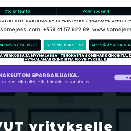
Ota yhteyttä
Valmispaketit
Kaikki mitä markkinointiin tarvitset
-​ SOMEJEESI JEESAA!
@somejeesi.com
+358 41 57 822 89
www.somejees
RKKINOINTIPALVELUT
NETTISIVUPALVELUT
MYYMÄLÄMARKKINOI
 VERKOSSA JA MYYMÄLÄSSÄ - TEHOKASTA SOMEMARKKINOINTIA, DI
MYYMÄLÄMARKKINOINTIA PK-YRITYKSILLE.
MAKSUTON SPARRAILUAIKA.
Va
sotaan mikä olisi teille toimivin kokonaisuus.
UT yritykselle