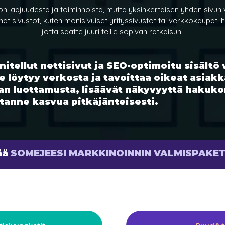
ton laajuudesta ja toiminnoista, mutta yksinkertaisen yhden sivun
at sivustot, kuten monisivuiset yrityssivustot tai verkkokaupat, 
jotta saatte juuri teille sopivan ratkaisun.
itellut nettisivut ja SEO-optimoitu sisältö 
 löytyy verkosta ja tavoittaa oikeat asiakk
n luottamusta, lisäävät näkyvyyttä hakuko
ntanne kasvua pitkäjänteisesti.
ää
SOMEJEESI MARKKINOINNIN VALMISPAKE