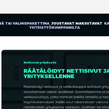
Ä TAI VALMISPAKETTINA
JOUSTAVAT MAKSUTAVAT
KA
YHTEISTYÖKUMPPANILTA
Nettisivut yritykselle
RÄÄTÄLÖIDYT NETTISIVUT 
YRITYKSELLENNE
Räätälöidyt nettisivut ja verkkokauppa auttavat yri
tavoittamaan oikeat asiakkaat. Suunnittelemme ja t
verkkosivustoja, jotka toimivat kaikilla laitteilla ja t
käyttökokemuksen. Kaikki sivut rakennetaan vakiona
räätälöidään yrityksenne tarpeisiin, sisältäen tarvitta