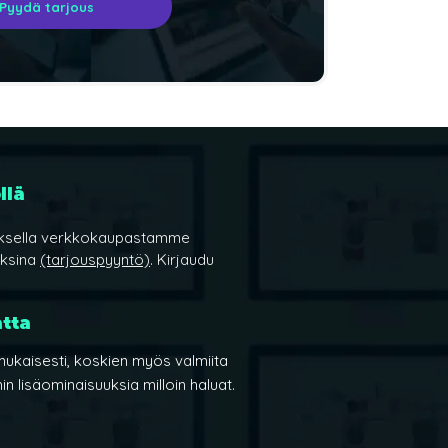
Pyydä tarjous
llä
kauksella verkkokaupastamme
uksina
(tarjouspyyntö)
. Kirjaudu
atta
mukaisesti, koskien myös valmiita
in lisäominaisuuksia milloin haluat.