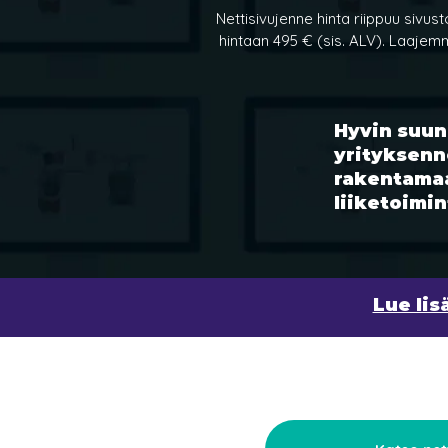
Nettisivujenne hinta riippuu sivus
hintaan 495 € (sis. ALV). Laajemm
Hyvin suunn
yrityksenne
rakentamaa
liiketoimi
Lue lis