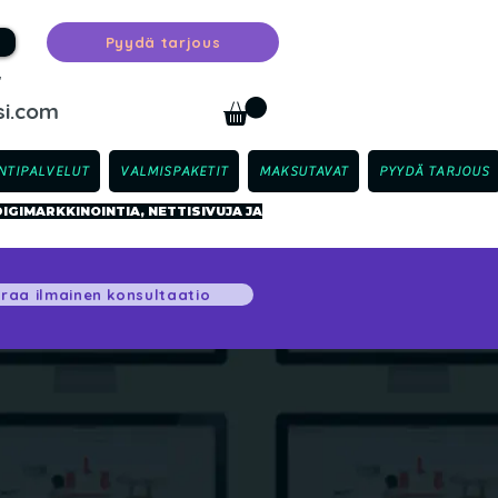
Pyydä tarjous
™
i.com
NTIPALVELUT
VALMISPAKETIT
MAKSUTAVAT
PYYDÄ TARJOUS
GIMARKKINOINTIA, NETTISIVUJA JA
raa ilmainen konsultaatio