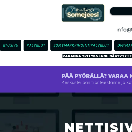
info
ETUSIVU
PALVELUT
SOMEMARKKINOINTIPALVELUT
DIGIMA
PARANNA YRITYKSENNE NÄKYVYYTTÄ
PÄÄ PYÖRÄLLÄ? VARAA 
Keskustellaan tilanteestanne ja kat
NETTISIV