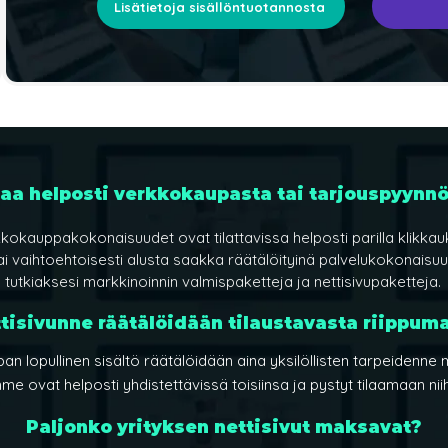
Lisätietoja sisällöntuotannosta
laa helposti verkkokaupasta tai tarjouspyynnö
rkkokauppakokonaisuudet ovat tilattavissa helposti parilla klik
ai vaihtoehtoisesti alusta saakka
räätälöityinä
palvelukokonaisu
tutkiaksesi markkinoinnin valmispaketteja ja nettisivupaketteja.
tisivunne räätälöidään tilaustavasta riippum
n lopullinen sisältö räätälöidään aina yksilöllisten tarpeidenne 
me ovat helposti yhdistettävissä toisiinsa ja pystyt tilaamaan niih
Paljonko yrityksen nettisivut maksavat?​