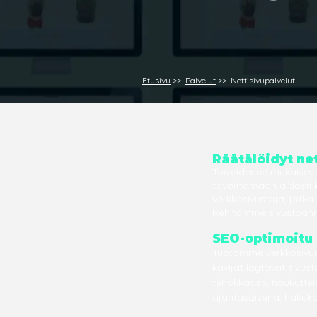
Etusivu
>>
Palvelut
>> Nettisivupalvelut
Räätälöidyt ne
Toiveidenne mukaisesti
tavoittamaan aidosti 
verkkosivustoja, jotk
Kehitämme sivustoanne
SEO-optimoitu 
Tuotamme verkkosivuil
kävijät löytävät sivus
tehokkaasti, houkuttel
ajantasaisena, hakuko