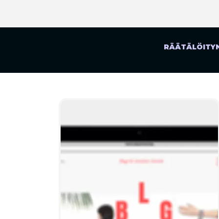
RÄÄTÄLÖITYN