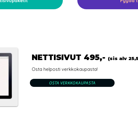
tisivupaketit
Pyydä t
NETTISIVUT 495,-
(sis alv 25,
Osta helposti verkkokaupasta!
OSTA VERKKOKAUPASTA