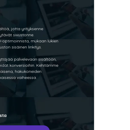
töä, jotta yrityksenne
ytävät sivustonne.
O-optimoinnista, mukaan lukien
ston sisäinen linkitys.
ttäjää palvelevaan sisältöön,
heidät konversioihin. Kehitämme
asaisena, hakukoneiden
kaisessa vaiheessa.
asta