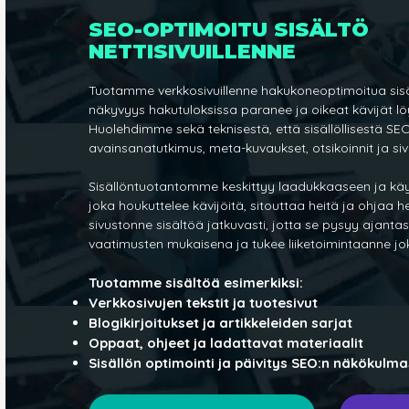
SEO-OPTIMOITU SISÄLTÖ
NETTISIVUILLENNE
Tuotamme verkkosivuillenne hakukoneoptimoitua sisäl
näkyvyys hakutuloksissa paranee ja oikeat kävijät lö
Huolehdimme sekä teknisestä, että sisällöllisestä SE
avainsanatutkimus, meta-kuvaukset, otsikoinnit ja sivu
Sisällöntuotantomme keskittyy laadukkaaseen ja käy
joka houkuttelee kävijöitä, sitouttaa heitä ja ohjaa 
sivustonne sisältöä jatkuvasti, jotta se pysyy ajant
vaatimusten mukaisena ja tukee liiketoimintaanne jo
Tuotamme sisältöä esimerkiksi:
Verkkosivujen tekstit ja tuotesivut
Blogikirjoitukset ja artikkeleiden sarjat
Oppaat, ohjeet ja ladattavat materiaalit
Sisällön optimointi ja päivitys SEO:n näkökulm