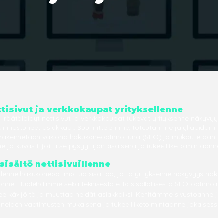
ttisivut ja verkkokaupat yrityksellenne
 räätälöidyt nettisivut ja verkkokaupat tukevat yrityksenne näkyvyy
kiinnostuneet asiakkaat. Suunnittelemme, toteutamme ja ylläpidämm
a rakennetaan vakiona hakukoneoptimoituna (SEO) ja mukautetaan lii
 jatkuvasti, jotta se pysyy ajantasaisena ja tukee liiketoimintaann
sisältö nettisivuillenne
lenne hakukoneoptimoitua sisältöä, jotta yrityksenne näkyvyys hak
tonne. Huolehdimme sekä teknisestä että sisällöllisestä SEO-optimoinn
ee kävijöitä ja muuttaa heidät asiakkaiksi. Kehitämme sivustoanne j
neiden vaatimusten mukaisena ja tukee liiketoimintaanne jokaisess