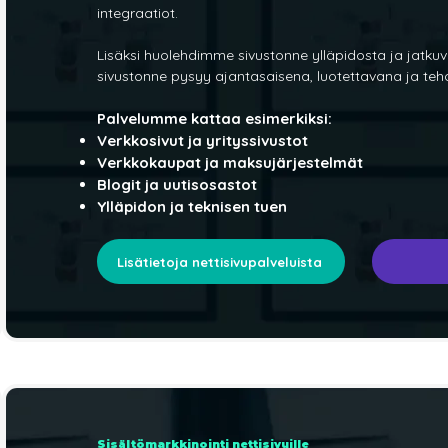
integraatiot.
Lisäksi huolehdimme sivustonne ylläpidosta ja jatkuv
sivustonne pysyy ajantasaisena, luotettavana ja teh
Palvelumme kattaa esimerkiksi:
Verkkosivut ja yrityssivustot
Verkkokaupat ja maksujärjestelmät
Blogit ja uutisosastot
Ylläpidon ja teknisen tuen
Lisätietoja nettisivupalveluista
Sisältömarkkinointi nettisivuille