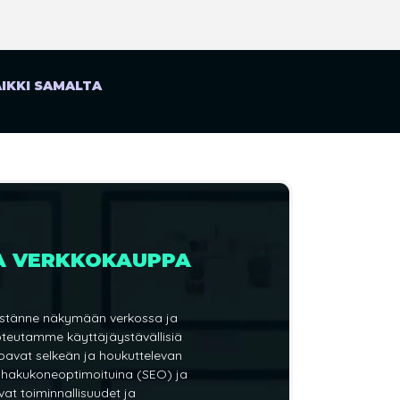
IKKI SAMALTA
JA VERKKOKAUPPA
tystänne näkymään verkossa ja
oteutamme käyttäjäystävällisiä
arjoavat selkeän ja houkuttelevan
 hakukoneoptimoituina (SEO) ja
vat toiminnallisuudet ja