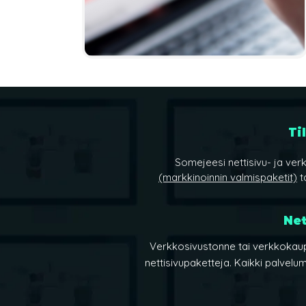
Ti
Somejeesi nettisivu- ja ve
(markkinoinnin valmispaketit)
t
Net
Verkkosivustonne tai verkkokaupa
nettisivupaketteja. Kaikki palvelum