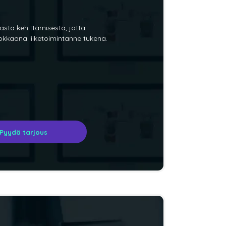
asta kehittämisestä, jotta
okkaana liiketoimintanne tukena.
Pyydä tarjous