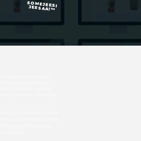
SOMEJEESI
JEESAA!™
ttä verkossa ja auttavat
e käyttäjäystävällisiä
ketoimintanne tarpeisiin.
e sen jokaisessa vaiheessa.
utuloksissa kasvaa ja oikeat
ista, jotta sivustonne toimii
atkuvasti, jotta se pysyy
a vaiheessa.