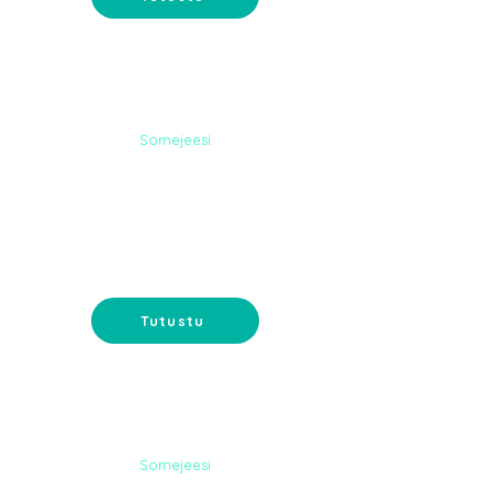
Somejeesi
NETTISIVUT
Nettisivut verkkokaupalla tai
muilla toiveominaisuuksilla. Koko
paketti suunnittelusta ylläpitoon.
Tutustu
Somejeesi