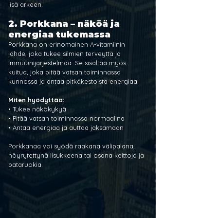
lisä arkeen.
2. 
Porkkana – näköä ja 
energiaa tukemassa
Porkkana on erinomainen A-vitamiinin 
lähde, joka tukee silmien terveyttä ja 
immuunijärjestelmää. Se sisältää myös 
kuitua, joka pitää vatsan toiminnassa 
kunnossa ja antaa pitkäkestoista energiaa.
Miten hyödyttää:
• Tukee näkökykyä
• Pitää vatsan toiminnassa normaalina
• Antaa energiaa ja auttaa jaksamaan
Porkkanaa voi syödä raakana välipalana, 
höyrytettynä lisukkeena tai osana keittoja ja 
pataruokia.