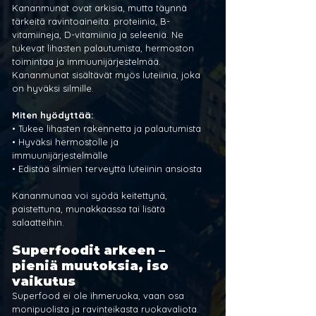
Kananmunat ovat arkisia, mutta täynnä 
tärkeitä ravintoaineita: proteiinia, B-
vitamiineja, D-vitamiinia ja seleeniä. Ne 
tukevat lihasten palautumista, hermoston 
toimintaa ja immuunijärjestelmää. 
Kananmunat sisältävät myös luteiinia, joka 
on hyväksi silmille.
Miten hyödyttää:
• Tukee lihasten rakennetta ja palautumista
• Hyväksi hermostolle ja 
immuunijärjestelmälle
• Edistää silmien terveyttä luteiinin ansiosta
Kananmunaa voi syödä keitettynä, 
paistettuna, munakkaassa tai lisätä 
salaatteihin.
Superfoodit arkeen – 
pieniä muutoksia, iso 
vaikutus
Superfood ei ole ihmeruoka, vaan osa 
monipuolista ja ravinteikasta ruokavaliota. 