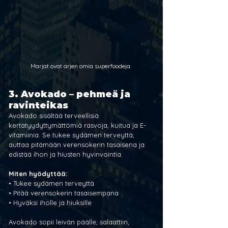
Marjat ovat arjen omia superfoodeja.
3. 
Avokado – pehmeä ja 
ravinteikas
Avokado sisältää terveellisiä 
kertatyydyttymättömiä rasvoja, kuitua ja E-
vitamiinia. Se tukee sydämen terveyttä, 
auttaa pitämään verensokerin tasaisena ja 
edistää ihon ja hiusten hyvinvointia.
Miten hyödyttää:
• Tukee sydämen terveyttä
• Pitää verensokerin tasaisempana
• Hyväksi iholle ja hiuksille
Avokado sopii leivän päälle, salaattiin, 