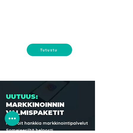
MYYMÄLÄN
MARKKINOINTI
Myymälän uudistaminen ja
myymälän markkinointi - lisää
myyntiä myymälän avulla.
Tutustu
UUTUUS:
MARKKINOINNIN
VALMISPAKETIT
Nyt voit hankkia markkinointipalvelut
Somejeesiltä helposti