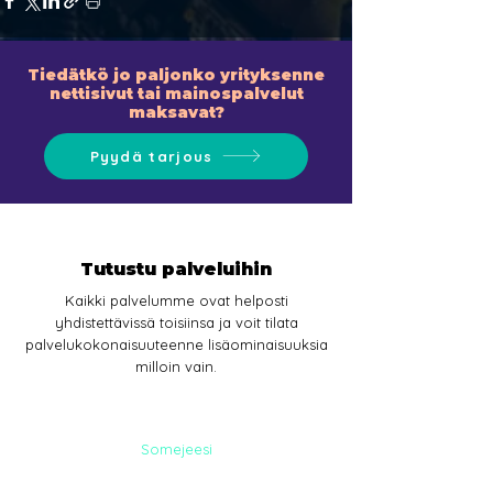
Tiedätkö jo paljonko yrityksenne
nettisivut tai mainospalvelut
maksavat?
Pyydä tarjous
Tutustu palveluihin
Kaikki palvelumme ovat helposti
yhdistettävissä toisiinsa ja voit tilata
palvelukokonaisuuteenne lisäominaisuuksia
milloin vain.
Somejeesi
SOME-