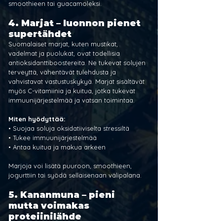
smoothieen tai guacamoleksi.
4. 
Marjat – luonnon pienet 
supertähdet
Suomalaiset marjat, kuten mustikat, 
vadelmat ja puolukat, ovat todellisia 
antioksidanttiboostereita. Ne tukevat solujen 
terveyttä, vähentävät tulehdusta ja 
vahvistavat vastustuskykyä. Marjat sisältävät 
myös C-vitamiinia ja kuitua, jotka tukevat 
immuunijärjestelmää ja vatsan toimintaa.
Miten hyödyttää:
• Suojaa soluja oksidatiiviselta stressiltä
• Tukee immuunijärjestelmää
• Antaa kuitua ja makua arkeen
Marjoja voi lisätä puuroon, smoothieen, 
jogurttiin tai syödä sellaisenaan välipalana.
5. 
Kananmuna – pieni 
mutta voimakas 
proteiinilähde