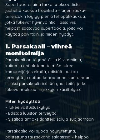
Superfood ei aina tarkoita eksoottista 
jauhetta kaukaa tropiikista – arjen raaka-
aineistakin löytyy pieniä tehopakkauksia, 
jotka tukevat hyvinvointia. Tässä viisi 
helposti saatavaa superfoodia, joita voi 
käyttää päivittäin, ja niiden hyödyt.
1. 
Parsakaali – vihreä 
monitoimija
Parsakaali on täynnä C- ja K-vitamiinia, 
kuitua ja antioksidantteja. Se tukee 
immuunijärjestelmää, edistää luuston 
terveyttä ja auttaa kehoa puhdistautumaan. 
Lisäksi parsakaali sisältää yhdisteitä, jotka 
tukevat maksaa myrkkyjen käsittelyssä.
Miten hyödyttää:
• Tukee vastustuskykyä
• Edistää luuston terveyttä
• Sisältää antioksidantteja soluja suojaamaan
Parsakaalia voi syödä höyrytettynä, 
paistettuna tai raakana salaatissa – helppo 