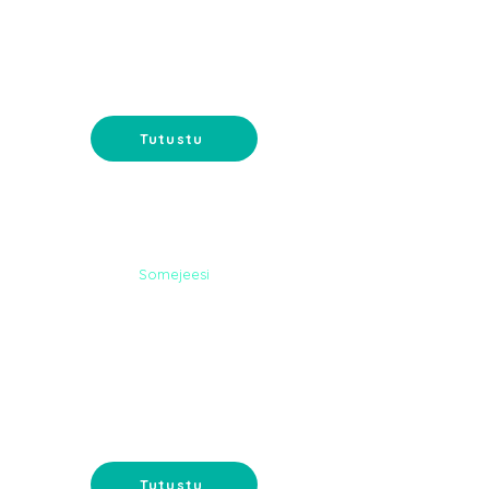
PALVELUT
Somemainonta ja sisältömarkkinointi-
tavoita ostajat somessa.
Tutustu
Somejeesi
DIGI-
MARKKINOINTI
Google-mainonta ja
sähköpostimarkkinointi - tavoita
asiakkaat oikeassa paikassa.
Tutustu