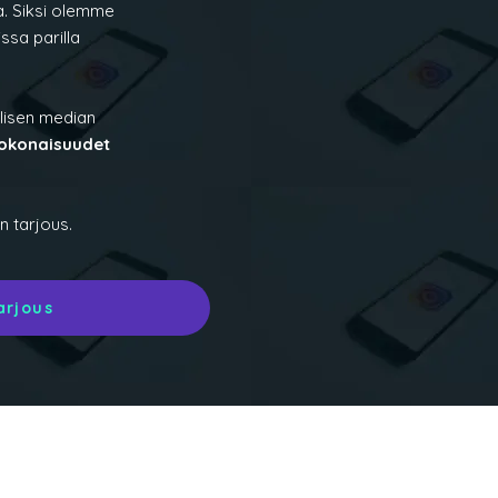
a. Siksi olemme
ssa parilla
lisen median
kokonaisuudet
 tarjous.
arjous