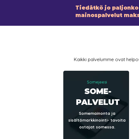
Tiedätkö jo paljonko 
mainospalvelut mak
Kaikki palvelumme ovat helposti
Somejeesi
SOME-
PALVELUT
Somemainonta ja
sisältömarkkinointi- tavoita
ostajat somessa.