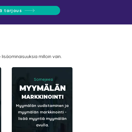
ä tarjous
lisäominaisuuksia milloin vain.
Somejeesi
MYYMÄLÄN
MARKKINOINTI
Myymälän uudistaminen ja
myymälän markkinointi -
lisää myyntiä myymälän
avulla.