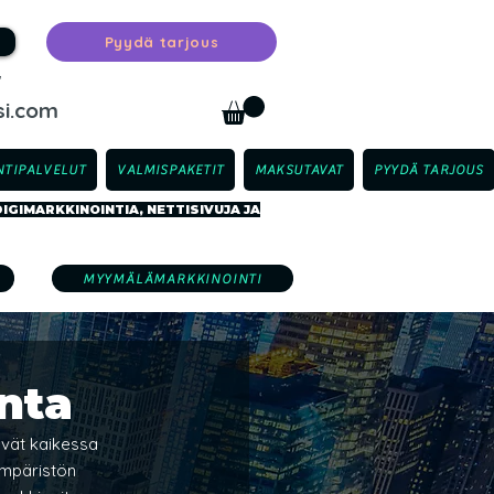
Pyydä tarjous
™
i.com
TIPALVELUT
VALMISPAKETIT
MAKSUTAVAT
PYYDÄ TARJOUS
GIMARKKINOINTIA, NETTISIVUJA JA
MYYMÄLÄMARKKINOINTI
nta
yvät kaikessa 
ympäristön 