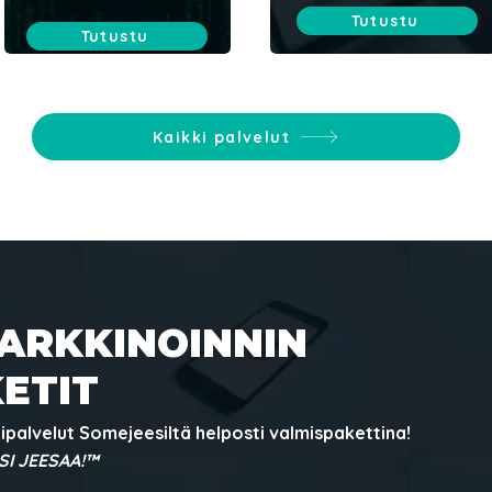
Tutustu
Tutustu
Kaikki palvelut
ARKKINOINNIN
ETIT
ipalvelut Somejeesiltä helposti valmispakettina!
I JEESAA!™