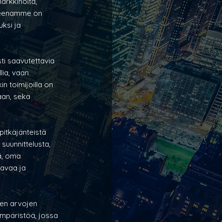
arkkinoita, 
tteenamme on 
ksi ja 
i saavutettavia 
lia, vaan 
n toimijoilla on 
aan, sekä 
itkäjänteistä 
suunnittelusta, 
ä, oma 
avaa ja 
den arvojen 
mpäristöä, jossa 