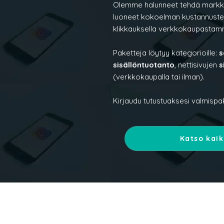
Olemme halunneet tehdä markkino
luoneet kokoelman kustannustehok
klikkauksella verkkokaupastam
Paketteja löytyy kategorioille:
s
sisällöntuotanto
, nettisivujen
s
(verkkokaupalla tai ilman).​
Kirjaudu tutustuaksesi valmispa
Katso kaik