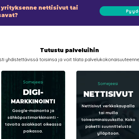
yrityksenne nettisivut tai
Pyyd
savat?
Tutustu palveluihin
 yhdistettävissä toisiinsa ja voit tilata palvelukokonaisuuteenne 
Somejeesi
Somejeesi
DIGI-
NETTISIVUT
MARKKINOINTI
Nettisivut verkkokaupalla
Google-mainonta ja
tai muilla
sähköpostimarkkinointi -
toiveominaisuuksilla. Koko
tavoita asiakkaat oikeassa
paketti suunnittelusta
paikassa.
ylläpitoon.