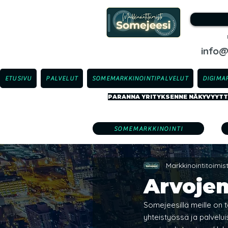
info
ETUSIVU
PALVELUT
SOMEMARKKINOINTIPALVELUT
DIGIMA
PARANNA YRITYKSENNE NÄKYVYYTTÄ
SOMEMARKKINOINTI
Markkinointitoimi
Arvoje
Somejeesillä meille on 
yhteistyössä ja palvelu