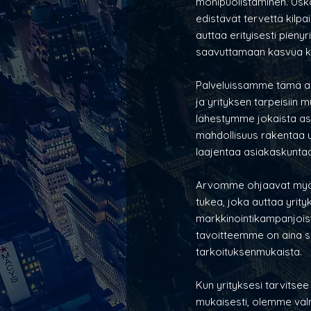
monipuolistaminen. Usko
edistävät tervettä kilp
auttaa erityisesti pien
saavuttamaan kasvua ke
Palveluissamme tämä arv
ja yrityksen tarpeisiin 
lähestymme jokaista asia
mahdollisuus rakentaa u
laajentaa asiakaskunta
Arvomme ohjaavat myös 
tukea, joka auttaa yrit
markkinointikampanjois
tavoitteemme on aina s
tarkoituksenmukaista.
Kun yrityksesi tarvitse
mukaisesti, olemme valm