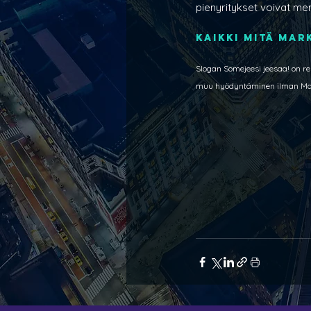
pienyritykset voivat me
Kaikki mitä mark
Slogan Somejeesi jeesaa! on rek
muu hyödyntäminen ilman Markki