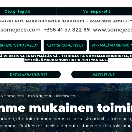
Ota yhteyttä
Valmispaketit
Kaikki mitä markkinointiin tarvitset
-​ SOMEJEESI JEESAA!
@somejeesi.com
+358 41 57 822 89
www.somejees
RKKINOINTIPALVELUT
NETTISIVUPALVELUT
MYYMÄLÄMARKKINOIN
 VERKOSSA JA MYYMÄLÄSSÄ - TEHOKASTA SOMEMARKKINOINTIA, DI
MYYMÄLÄMARKKINOINTIA PK-YRITYKSILLE.
DIGIMARKKINOINTI
NETTISIVUT
sto Somejeesi
1 min käytetty lukemiseen
mme mukainen toimi
tärkeää, että toimintamme perustuu selkeisiin arvoihin, jotka näk
issamme. Yksi keskeisimmistä periaatteistamme on liiketoiminta