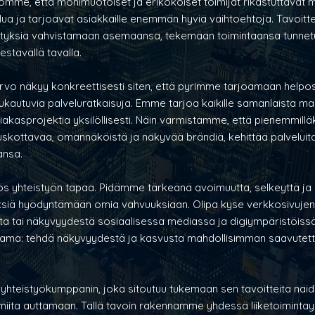
mme, että monimuotoiset ja erikokoiset toimijat rikastuttavat m
ailua ja tarjoavat asiakkaille enemmän hyviä vaihtoehtoja. Tavoi
yrityksiä vahvistamaan asemaansa, tekemään toimintaansa tunnetu
stävällä tavalla.
o näkyy konkreettisesti siten, että pyrimme tarjoamaan helpost
mukautuvia palveluratkaisuja. Emme tarjoa kaikille samanlaista mal
kasprojektia yksilöllisesti. Näin varmistamme, että pienemmilläki
skottavaa, omannäköistä ja näkyvää brändiä, kehittää palveluit
ansa.
yhteistyön tapaa. Pidämme tärkeänä avoimuutta, selkeyttä ja p
yksiä hyödyntämään omia vahvuuksiaan. Olipa kyse verkkosivujen 
ta tai näkyvyydestä sosiaalisessa mediassa ja digiympäristöiss
ama: tehdä näkyvyydestä ja kasvusta mahdollisimman saavutett
e yhteistyökumppanin, joka sitoutuu tukemaan sen tavoitteita näi
iita auttamaan. Tällä tavoin rakennamme yhdessä liiketoimintay