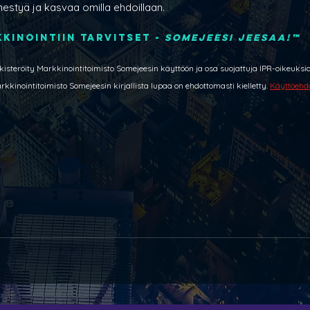
nestyä ja kasvaa omilla ehdoillaan.
kinointiin tarvitset -​ 
SOMEJEESI JEESAA!™
isteröity Markkinointitoimisto Somejeesin käyttöön ja osa suojattuja IPR-oikeuksia. 
nointitoimisto Somejeesin kirjallista lupaa on ehdottomasti kielletty. 
Käyttöehdo