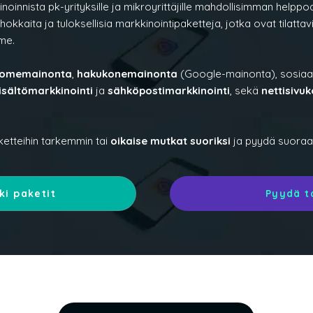
innista pk-yrityksille ja mikroyrittäjille mahdollisimman helppo
kaita ja tuloksellisia markkinointipaketteja, jotka ovat tilattavi
me.
omemainonta
,
hakukonemainonta
(Google-mainonta), sosiaa
isältömarkkinointi
ja
sähköpostimarkkinointi
, sekä
nettisivu
ketteihin tarkemmin tai
oikaise mutkat suoriksi
ja pyydä suoraan
ki paketit
Pyydä t