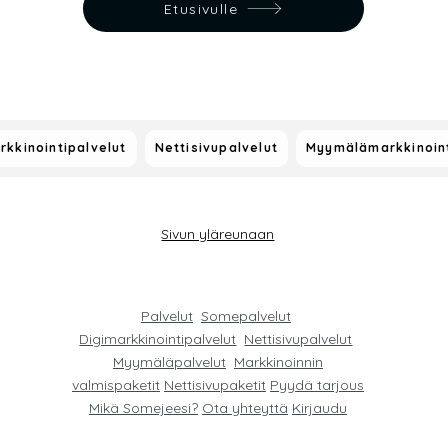
Etusivulle
rkkinointipalvelut
Nettisivupalvelut
Myymälämarkkinoint
Sivun yläreunaan
Palvelut
Somepalvelut
Digimarkkinointipalvelut
Nettisivupalvelut
Myymäläpalvelut
Markkinoinnin
valmispaketit
Nettisivupaketit
Pyydä tarjous
Mikä Somejeesi?
Ota yhteyttä
Kirjaudu