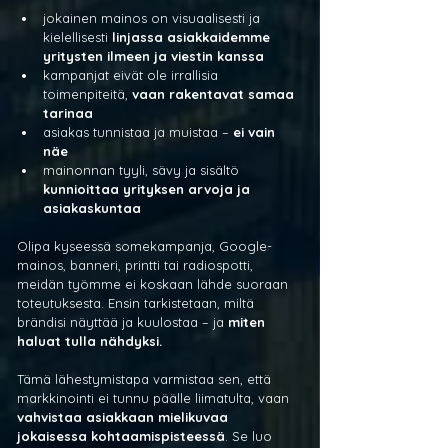
jokainen mainos on visuaalisesti ja 
kielellisesti 
linjassa asiakkaidemme 
yritysten ilmeen ja viestin kanssa
kampanjat eivät ole irrallisia 
toimenpiteitä, 
vaan rakentavat samaa 
tarinaa
asiakas tunnistaa ja muistaa – 
ei vain 
näe
mainonnan tyyli, sävy ja sisältö 
kunnioittaa yrityksen arvoja ja 
asiakaskuntaa
Olipa kyseessä somekampanja, Google-
mainos, banneri, printti tai radiospotti, 
meidän työmme ei koskaan lähde suoraan 
toteutuksesta. Ensin tarkistetaan, miltä 
brändisi näyttää ja kuulostaa – ja 
miten 
haluat tulla nähdyksi.
Tämä lähestymistapa varmistaa sen, että 
markkinointi ei tunnu päälle liimatulta, vaan 
vahvistaa asiakkaan mielikuvaa 
jokaisessa kohtaamispisteessä
. Se luo 