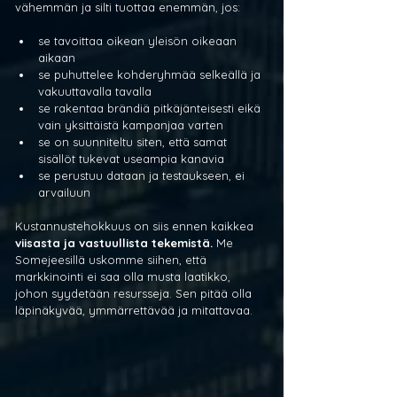
vähemmän ja silti tuottaa enemmän, jos:
se tavoittaa oikean yleisön oikeaan 
aikaan
se puhuttelee kohderyhmää selkeällä ja 
vakuuttavalla tavalla
se rakentaa brändiä pitkäjänteisesti eikä 
vain yksittäistä kampanjaa varten
se on suunniteltu siten, että samat 
sisällöt tukevat useampia kanavia
se perustuu dataan ja testaukseen, ei 
arvailuun
Kustannustehokkuus on siis ennen kaikkea 
viisasta ja vastuullista tekemistä.
 Me 
Somejeesillä uskomme siihen, että 
markkinointi ei saa olla musta laatikko, 
johon syydetään resursseja. Sen pitää olla 
läpinäkyvää, ymmärrettävää ja mitattavaa.