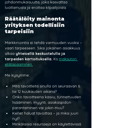
johdonmukaisuutta, joka kasvattaa 
luottamusta ja erottaa kilpailijoista.
Räätälöity mainonta 
yrityksen todellisiin 
tarpeisiin
Markkinointia ei tehdä varmuuden vuoksi – 
vaan tarpeeseen. Siksi jokainen asiakkuus 
alkaa 
yhteisellä keskustelulla ja 
tarpeiden kartoituksella. 
Ks 
maksuton 
etätapaaminen.
Me kysymme:
Mitä tavoitteita sinulla on seuraavan 6 
tai 12 kuukauden aikana?
Onko tavoitteena kasvu, tunnettuuden 
lisääminen, myynti, asiakaspidon 
parantaminen vai jokin muu?
Kenet haluat tavoittaa – ja miksi juuri 
nyt?
Minkälaisia resursseja on käytettävissä 