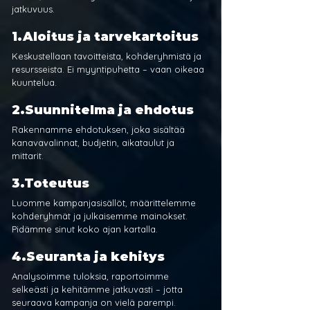
jatkuvuus.
1.Aloitus ja tarvekartoitus
Keskustellaan tavoitteista, kohderyhmistä ja 
resursseista. Ei myyntipuhetta – vaan oikeaa 
kuuntelua.
2.Suunnitelma ja ehdotus
Rakennamme ehdotuksen, joka sisältää 
kanavavalinnat, budjetin, aikataulut ja 
mittarit.
3.Toteutus
Luomme kampanjasisällöt, määrittelemme 
kohderyhmät ja julkaisemme mainokset. 
Pidämme sinut koko ajan kartalla.
4.Seuranta ja kehitys
Analysoimme tuloksia, raportoimme 
selkeästi ja kehitämme jatkuvasti – jotta 
seuraava kampanja on vielä parempi.