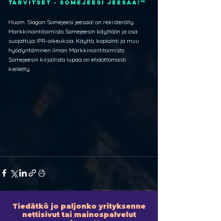
tarvitset - SOMEJEESI JEESAA!™
Huom. Slogan Somejeesi jeesaa! on rekisteröity 
Markkinointitoimisto Somejeesin käyttöön ja osa 
suojattuja IPR-oikeuksia. Käyttö, kopiointi ja muu 
hyödyntäminen ilman Markkinointitoimisto 
Somejeesin kirjallista lupaa on ehdottomasti 
kielletty.
Tiedätkö jo paljonko yrityksenne
nettisivut tai mainospalvelut