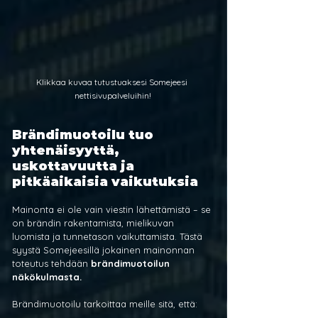
Klikkaa kuvaa tutustuaksesi Somejeesi 
nettisivupalveluihin!
Brändimuotoilu tuo 
yhtenäisyyttä, 
uskottavuutta ja 
pitkäaikaisia vaikutuksia
Mainonta ei ole vain viestin lähettämistä – se 
on brändin rakentamista, mielikuvan 
luomista ja tunnetason vaikuttamista. Tästä 
syystä Somejeesillä jokainen mainonnan 
toteutus tehdään 
brändimuotoilun 
näkökulmasta.
Brändimuotoilu tarkoittaa meille sitä, että: