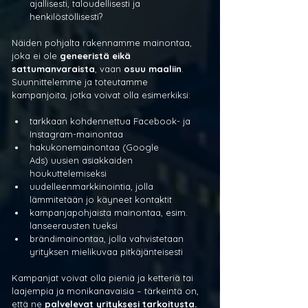
ajallisesti, taloudellisesti ja 
henkilöstöllisesti?
Näiden pohjalta rakennamme mainontaa, 
joka ei ole 
geneeristä eikä 
sattumanvaraista
, vaan 
osuu maaliin
. 
Suunnittelemme ja toteutamme 
kampanjoita, jotka voivat olla esimerkiksi:
tarkkaan kohdennettua Facebook- ja 
Instagram-mainontaa
hakukonemainontaa (Google 
Ads) uusien asiakkaiden 
houkuttelemiseksi
uudelleenmarkkinointia, jolla 
lämmitetään jo käyneet kontaktit
kampanjapohjaista mainontaa, esim. 
lanseerausten tueksi
brändimainontaa, jolla vahvistetaan 
yrityksen mielikuvaa pitkäjänteisesti
Kampanjat voivat olla pieniä ja ketteriä tai 
laajempia ja monikanavaisia – tärkeintä on, 
että ne 
palvelevat yrityksesi tarkoitusta.