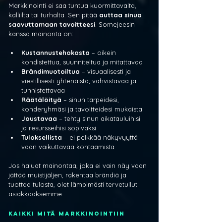
Markkinointi ei saa tuntua kuormittavalta, 
kalliilta tai turhalta. Sen pitää 
auttaa sinua 
saavuttamaan tavoitteesi
. Somejeesin 
kanssa mainonta on:
Kustannustehokasta
 – oikein 
kohdistettua, suunniteltua ja mitattavaa
Brändimuotoiltua
 – visuaalisesti ja 
viestillisesti yhtenäistä, vahvistavaa ja 
tunnistettavaa
Räätälöityä
 – sinun tarpeidesi, 
kohderyhmäsi ja tavoitteidesi mukaista
Joustavaa
 – tehty sinun aikatauluihisi 
ja resursseihisi sopivaksi
Tuloksellista
 – ei pelkkää näkyvyyttä 
vaan vaikuttavaa kohtaamista
Jos haluat mainontaa, joka ei vain näy vaan 
jättää muistijäljen, rakentaa brändiä ja 
tuottaa tulosta, olet lämpimästi tervetullut 
asiakkaaksemme.
Kaikki mitä markkinointiin 