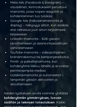
Meta Ads (Facebook & Instagram) – 
visuaalinen, kiinnostukseen perustuva 
mainonta, jossa nopea reagointi ja 
kohdentaminen tuo tuloksia
Google Ads (hakusanamainonta ja 
display) – näkyvyys silloin, kun asiakas 
etsii ratkaisua juuri sinun tarjoamaasi 
tarpeeseen
LinkedIn-mainonta – B2B-yleisön 
tavoittamiseen ja asiantuntijasisältöjen 
vahvistamiseen
YouTube-mainonta – videopohjainen 
brändinrakennus tai kampanjatarkoitus
Printti- ja paikallismainonta, kun 
kohderyhmä liikkuu lähellä ja arvostaa 
perinteisempää mediaa
Uutiskirjemainonta ja automaatiot – 
lämpimän yleisön aktivointiin ja 
sitouttamiseen
Näiden työkalujen avulla voimme yhdistää 
kohderyhmän ymmärryksen, luovan 
sisällön ja teknisen toteutuksen
. Kaikki 
tämä mitattavissa ja analysoitavissa – niin 