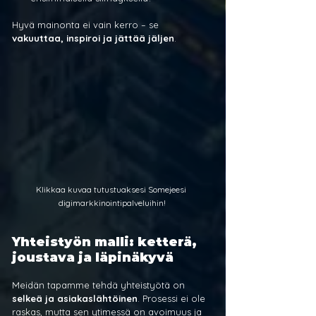
Hyvä mainonta ei vain kerro – se 
vakuuttaa, inspiroi ja jättää jäljen
.
Klikkaa kuvaa tutustuaksesi Somejeesi 
digimarkkinointipalveluihin!
Yhteistyön malli: ketterä, 
joustava ja läpinäkyvä
Meidän tapamme tehdä yhteistyötä on 
selkeä ja asiakaslähtöinen
. Prosessi ei ole 
raskas, mutta sen ytimessä on avoimuus ja 