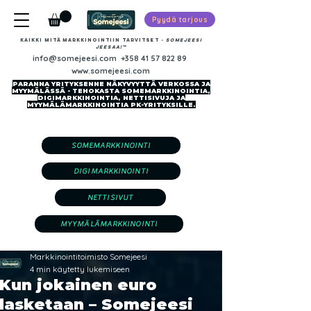
Pyydä tarjous
Kaikki mitä markkinointiin tarvitset
-​ SOMEJEESI
JEESAA!™
info@somejeesi.com
+358 41 57 822 89
www.somejeesi.com
PARANNA YRITYKSENNE NÄKYVYYTTÄ VERKOSSA JA
MYYMÄLÄSSÄ - TEHOKASTA SOMEMARKKINOINTIA,
DIGIMARKKINOINTIA, NETTISIVUJA JA
MYYMÄLÄMARKKINOINTIA PK-YRITYKSILLE.
SOMEMARKKINOINTI
DIGIMARKKINOINTI
NETTISIVUT
MYYMÄLÄMARKKINOINTI
Markkinointitoimisto Somejeesi
4 min käytetty lukemiseen
Kun jokainen euro
lasketaan – Somejeesi