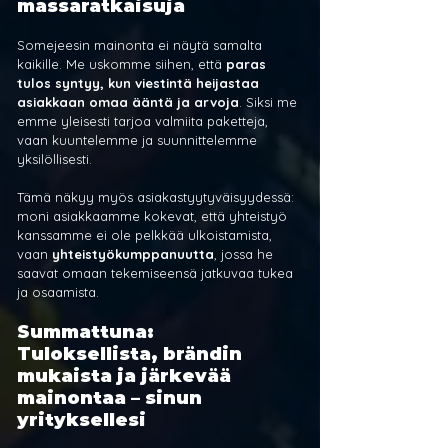
massaratkaisuja
Somejeesin mainonta ei näytä samalta 
kaikille. Me uskomme siihen, että 
paras 
tulos syntyy, kun viestintä heijastaa 
asiakkaan omaa ääntä ja arvoja
. Siksi me 
emme yleisesti tarjoa valmiita paketteja, 
vaan kuuntelemme ja suunnittelemme 
yksilöllisesti.
Tämä näkyy myös asiakastyytyväisyydessä: 
moni asiakkaamme kokevat, että yhteistyö 
kanssamme ei ole pelkkää ulkoistamista, 
vaan 
yhteistyökumppanuutta
, jossa he 
saavat omaan tekemiseensä jatkuvaa tukea 
ja osaamista.
Summattuna: 
Tuloksellista, brändin 
mukaista ja järkevää 
mainontaa – sinun 
yrityksellesi