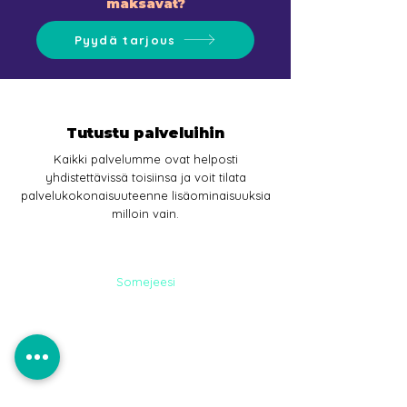
maksavat?
Pyydä tarjous
Tutustu palveluihin
Kaikki palvelumme ovat helposti
yhdistettävissä toisiinsa ja voit tilata
palvelukokonaisuuteenne lisäominaisuuksia
milloin vain.
Somejeesi
SOME-
PALVELUT
Somemainonta ja sisältömarkkinointi-
tavoita ostajat somessa.