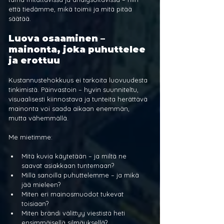
että tiedämme, mikä toimii ja mitä pitää 
säätää.
Luova osaaminen – 
mainonta, joka puhuttelee 
ja erottuu
Kustannustehokkuus ei tarkoita luovuudesta 
tinkimistä. Päinvastoin – hyvin suunniteltu, 
visuaalisesti kiinnostava ja tunteita herättävä 
mainonta voi saada aikaan enemmän, 
mutta vähemmällä. 
Me mietimme:
Mitä kuvia käytetään – ja miltä ne 
saavat asiakkaan tuntemaan?
Millä sanoilla puhuttelemme – ja mikä 
jää mieleen?
Miten eri mainosmuodot tukevat 
toisiaan?
Miten brändi välittyy viestistä heti 
ensimmäisellä silmäyksellä?