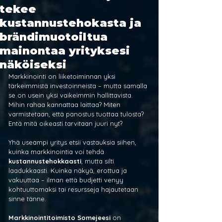
tekee
kustannustehokasta ja
brändimuotoiltua
mainontaa yrityksesi
näköiseksi
Markkinointi on liiketoiminnan yksi 
tärkeimmistä investoinneista – mutta samalla 
se on usein yksi vaikeimmin hallittavista. 
Mihin rahaa kannattaa laittaa? Miten 
varmistetaan, että panostus tuottaa tulosta? 
Entä mitä oikeasti tarvitaan juuri nyt?
Yhä useampi yritys etsii vastauksia siihen, 
kuinka markkinointia voi tehdä 
kustannustehokkaasti
, mutta silti 
laadukkaasti. Kuinka näkyä, erottua ja 
vakuuttaa – ilman että budjetti venyy 
kohtuuttomaksi tai resursseja hajautetaan 
sinne tänne.
Markkinointitoimisto Somejeesi
 on 