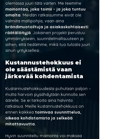
olemassa juuri tätä varten. Me teemme 
mainontaa, joka toimii – ja joka tuntuu 
omalta
. Meidän ratkaisumme eivät ole 
valmiita mallipohjia, vaan aina 
brändimuotoiltuja ja asiakaskohtaisesti 
räätälöityjä
. Jokainen projekti perustuu 
ymmärrykseen, suunnitelmallisuuteen ja 
siihen, että tiedämme, mikä tuo tulosta juuri 
sinun yrityksellesi.
Kustannustehokkuus ei 
ole säästämistä vaan 
järkevää kohdentamista
Kustannustehokkuudesta puhutaan paljon – 
mutta harvoin pysähdytään kunnolla sen 
äärelle. Se ei tarkoita aina halvinta 
ratkaisua. Meille kustannustehokkuus on 
ennen kaikkea 
toimivaa suunnittelua, 
oikeaa kohdistamista ja selkeää 
mitattavuutta.
Hyvin suunniteltu mainonta voi maksaa 