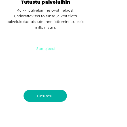
Tutustu palveluihin
Kaikki palvelumme ovat helposti
yhdistettävissä toisiinsa ja voit tilata
palvelukokonaisuuteenne lisäominaisuuksia
milloin vain.
Somejeesi
SOME-
PALVELUT
Somemainonta ja sisältömarkkinointi-
tavoita ostajat somessa.
Tutustu