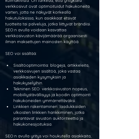
kulmakivistä. On tärkeää, että yrityksesi 
verkkosivut ovat optimoituidut hakukoneita 
varten, jotta ne näkyvät korkealla 
hakutuloksissa, kun asiakkaat etsivät 
tuotteita tai palveluja, jotka liittyvät brändiisi. 
SEO:n avulla voidaan kasvattaa 
verkkosivuston kävijämäärää orgaanisesti 
ilman maksettujen mainosten käyttöä.
SEO voi sisältää:
Sisältöoptimointia: blogeja, artikkeleita, 
verkkosivujen sisältöä, joka vastaa 
asiakkaiden kysymyksiin ja 
hakukyselyihin.
Tekninen SEO: verkkosivuston nopeus, 
mobiiliystävällisyys ja koodin optimointi 
hakukoneiden ymmärrettäväksi.
Linkkien rakentaminen: laadukkaiden 
ulkoisten linkkien hankkiminen, jotka 
parantavat sivuston auktoriteettia ja 
hakukonesijoituksia.
SEO:n avulla yritys voi houkutella asiakkaita, 