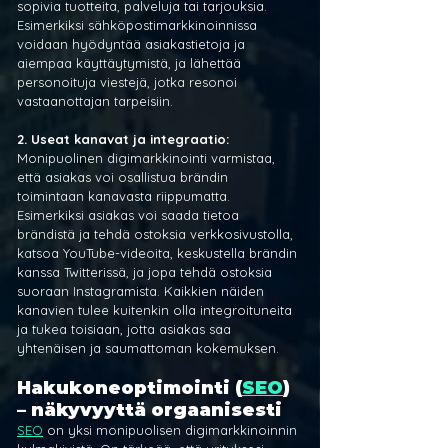
sopivia tuotteita, palveluja tai tarjouksia. 
Esimerkiksi sähköpostimarkkinoinnissa 
voidaan hyödyntää asiakastietoja ja 
aiempaa käyttäytymistä, ja lähettää 
personoituja viestejä, jotka resonoi 
vastaanottajan tarpeisiin.
2. Useat kanavat ja integraatio: 
Monipuolinen digimarkkinointi varmistaa, 
että asiakas voi osallistua brändin 
toimintaan kanavasta riippumatta. 
Esimerkiksi asiakas voi saada tietoa 
brändistä ja tehdä ostoksia verkkosivustolla, 
katsoa YouTube-videoita, keskustella brändin 
kanssa Twitterissä, ja jopa tehdä ostoksia 
suoraan Instagramista. Kaikkien näiden 
kanavien tulee kuitenkin olla integroituneita 
ja tukea toisiaan, jotta asiakas saa 
yhtenäisen ja saumattoman kokemuksen.
Hakukoneoptimointi (
SEO
) 
– näkyvyyttä orgaanisesti
SEO
 on yksi monipuolisen digimarkkinoinnin 