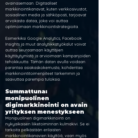
avainasemaan. Digitaaliset 
markkinointikanavat, kuten verkkosivustot, 
sosiaalinen media ja sähköposti, tarjoavat 
arvokasta dataa, joka voi auttaa 
optimoimaan markkinointistrategioita.
Esimerkiksi Google Analytics, Facebook 
Insights ja muut analytiikkatyökalut voivat 
auttaa seuraamaan käyttäjien 
käyttäytymistä ja arvioimaan kampanjoiden 
tehokkuutta. Tämän datan avulla voidaan 
parantaa asiakaskokemusta, kohdentaa 
markkinointitoimenpiteet tarkemmin ja 
saavuttaa parempia tuloksia.
Summattuna: 
monipuolinen 
digimarkkinointi on avain 
yrityksen menestykseen
Monipuolinen digimarkkinointi on 
nykyaikaisen liiketoiminnan kulmakivi. Se ei 
tarkoita pelkästään erilaisten 
markkinointikanavien käyttöä, vaan myös 