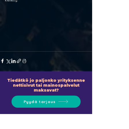
kielletty.
Tiedätkö jo paljonko yrityksenne
nettisivut tai mainospalvelut
maksavat?
Pyydä tarjous