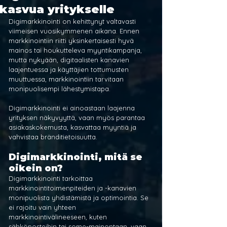
kasvua yritykselle
Digimarkkinointi on kehittynyt valtavasti 
viimeisen vuosikymmenen aikana. Ennen 
markkinointiin riitti yksinkertaisesti hyvä 
mainos tai houkutteleva myyntikampanja, 
mutta nykyään, digitaalisten kanavien 
laajentuessa ja käyttäjien tottumusten 
muuttuessa, markkinointiin tarvitaan 
monipuolisempi lähestymistapa. 
Digimarkkinointi ei ainoastaan laajenna 
yrityksen näkyvyyttä, vaan myös parantaa 
asiakaskokemusta, kasvattaa myyntiä ja 
vahvistaa bränditietoisuutta.
Digimarkkinointi, mitä se 
oikein on?
Digimarkkinointi tarkoittaa 
markkinointitoimenpiteiden ja -kanavien 
monipuolista yhdistämistä ja optimointia. Se 
ei rajoitu vain yhteen 
markkinointivälineeseen, kuten 
sähköposteihin tai some-mainontaan, vaan 