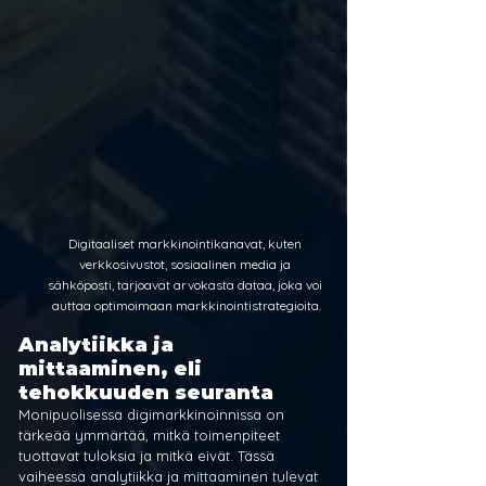
Digitaaliset markkinointikanavat, kuten 
verkkosivustot, sosiaalinen media ja 
sähköposti, tarjoavat arvokasta dataa, joka voi 
auttaa optimoimaan markkinointistrategioita.
Analytiikka ja 
mittaaminen, eli 
tehokkuuden seuranta
Monipuolisessa digimarkkinoinnissa on 
tärkeää ymmärtää, mitkä toimenpiteet 
tuottavat tuloksia ja mitkä eivät. Tässä 
vaiheessa analytiikka ja mittaaminen tulevat 