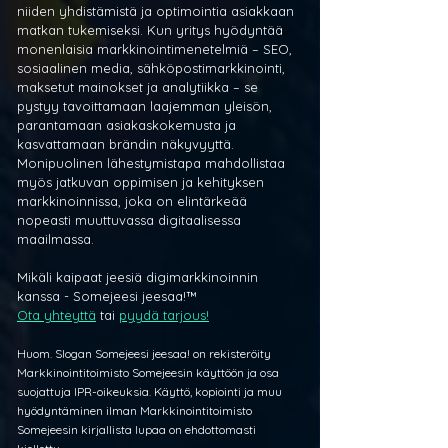
niiden yhdistämistä ja optimointia asiakkaan 
matkan tukemiseksi. Kun yritys hyödyntää 
monenlaisia markkinointimenetelmiä – SEO, 
sosiaalinen media, sähköpostimarkkinointi, 
maksetut mainokset ja analytiikka – se 
pystyy tavoittamaan laajemman yleisön, 
parantamaan asiakaskokemusta ja 
kasvattamaan brändin näkyvyyttä. 
Monipuolinen lähestymistapa mahdollistaa 
myös jatkuvan oppimisen ja kehityksen 
markkinoinnissa, joka on elintärkeää 
nopeasti muuttuvassa digitaalisessa 
maailmassa.
Mikäli kaipaat jeesiä digimarkkinoinnin 
kanssa - Somejeesi jeesaa!™ 
Ota yhteyttä
 tai 
pyydä tarjous!
Huom. Slogan Somejeesi jeesaa! on rekisteröity 
Markkinointitoimisto Somejeesin käyttöön ja osa 
suojattuja IPR-oikeuksia. Käyttö, kopiointi ja muu 
hyödyntäminen ilman Markkinointitoimisto 
Somejeesin kirjallista lupaa on ehdottomasti 