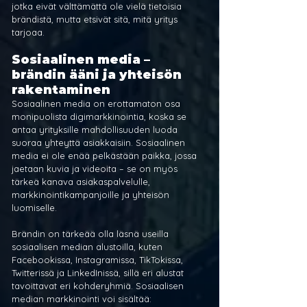
jotka eivät välttämättä ole vielä tietoisia 
brändistä, mutta etsivät sitä, mitä yritys 
tarjoaa.
Sosiaalinen media – 
brändin ääni ja yhteisön 
rakentaminen
Sosiaalinen media on erottamaton osa 
monipuolista digimarkkinointia, koska se 
antaa yrityksille mahdollisuuden luoda 
suoraa yhteyttä asiakkaisiin. Sosiaalinen 
media ei ole enää pelkästään paikka, jossa 
jaetaan kuvia ja videoita – se on myös 
tärkeä kanava asiakaspalvelulle, 
markkinointikampanjoille ja yhteisön 
luomiselle.
Brändin on tärkeää olla läsnä useilla 
sosiaalisen median alustoilla, kuten 
Facebookissa, Instagramissa, TikTokissa, 
Twitterissä ja LinkedInissä, sillä eri alustat 
tavoittavat eri kohderyhmiä. Sosiaalisen 
median markkinointi voi sisältää: