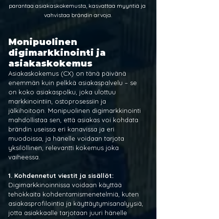
parantaa asiakaskokemusta, kasvattaa myyntiä ja 
vahvistaa brändin arvoja.
Monipuolinen 
digimarkkinointi ja 
asiakaskokemus
Asiakaskokemus (CX) on tänä päivänä 
enemmän kuin pelkkä asiakaspalvelu – se 
on koko asiakaspolku, joka ulottuu 
markkinointiin, ostoprosessiin ja 
jälkihoitoon. Monipuolinen digimarkkinointi 
mahdollistaa sen, että asiakas voi kohdata 
brändin useissa eri kanavissa ja eri 
muodoissa, ja hänelle voidaan tarjota 
yksilöllinen, relevantti kokemus joka 
vaiheessa.
1. Kohdennetut viestit ja sisällöt: 
Digimarkkinoinnissa voidaan käyttää 
tehokkaita kohdentamismenetelmiä, kuten 
asiakasprofilointia ja käyttäytymisanalyysiä, 
jotta asiakkaalle tarjotaan juuri hänelle 