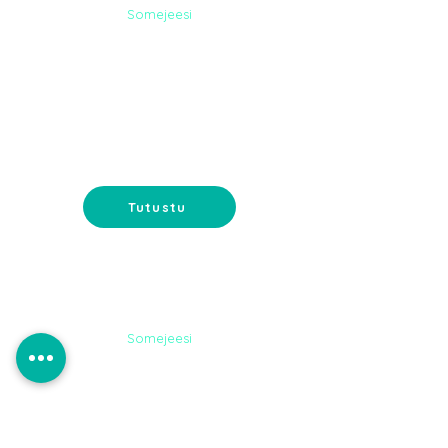
Somejeesi
DIGI-
MARKKINOINTI
Google-mainonta ja
sähköpostimarkkinointi - tavoita
asiakkaat oikeassa paikassa.
Tutustu
Somejeesi
NETTISIVUT
Nettisivut verkkokaupalla tai
muilla toiveominaisuuksilla. Koko