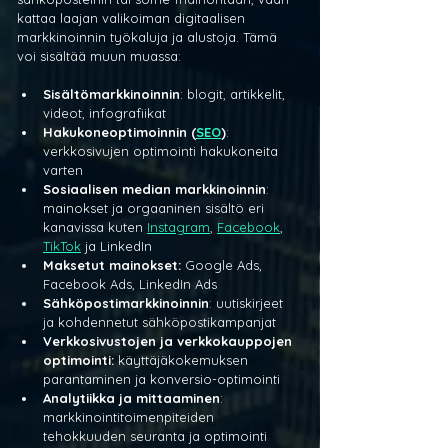
kattaa laajan valikoiman digitaalisen 
markkinoinnin työkaluja ja alustoja. Tämä 
voi sisältää muun muassa:
Sisältömarkkinoinnin
: blogit, artikkelit, 
videot, infografiikat
Hakukoneoptimoinnin (
SEO
)
: 
verkkosivujen optimointi hakukoneita 
varten
Sosiaalisen median markkinoinnin
: 
mainokset ja orgaaninen sisältö eri 
kanavissa kuten 
Instagram
, 
Facebook
, 
TikTok
 ja LinkedIn
Maksetut mainokset:
 Google Ads, 
Facebook Ads, LinkedIn Ads
Sähköpostimarkkinoinnin
: uutiskirjeet 
ja kohdennetut sähköpostikampanjat
Verkkosivustojen ja verkkokauppojen 
optimointi:
 käyttäjäkokemuksen 
parantaminen ja konversio-optimointi
Analytiikka ja mittaaminen
: 
markkinointitoimenpiteiden 
tehokkuuden seuranta ja optimointi