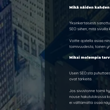
Mikä näiden kahden
Yksinkertaisesti sanottun
SEO siihen, mitä sivuilla
Voitte ajatella asiaa nii
toimivuudesta, toinen 
Miksi molempia tarv
Usein SEO:sta puhuttae
ovat tärkeitä.
Jos sivustonne toimii hy
nouse hakutuloksissa kov
ei välttämättä osaa näytt