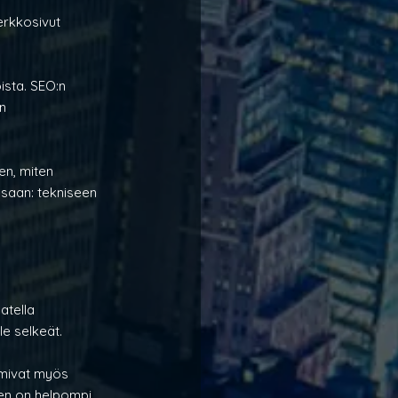
erkkosivut 
ista. SEO:n 
n 
en, miten 
saan: tekniseen 
atella 
le selkeät.
imivat myös 
een on helpompi 