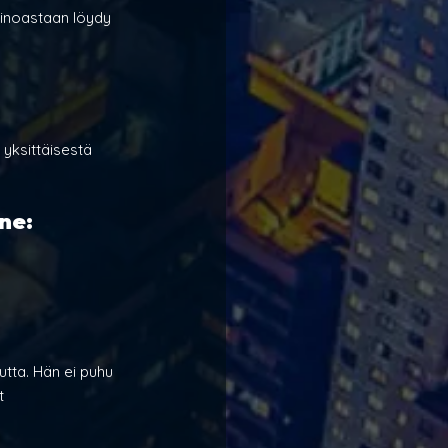
ainoastaan löydy 
yksittäisestä 
ne:
tta. Hän ei puhu 
t 