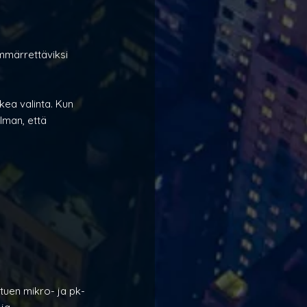
mmärrettäviksi 
kea valinta. Kun 
lman, että 
tuen mikro- ja pk-