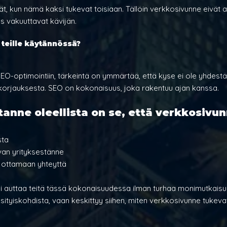
ät, kun nämä kaksi tukevat toisiaan. Tällöin verkkosivunne eivät 
 vakuuttavat kävijän.
 teille käytännössä?
EO-optimointiin, tärkeintä on ymmärtää, että kyse ei ole yhdestä 
korjauksesta. SEO on kokonaisuus, joka rakentuu ajan kanssa.
anne oleellista on se, että verkkosivun
sta
van yrityksestänne
 ottamaan yhteyttä
 auttaa teitä tässä kokonaisuudessa ilman turhaa monimutkaisuu
sityiskohdista, vaan keskittyy siihen, miten verkkosivunne tukeva