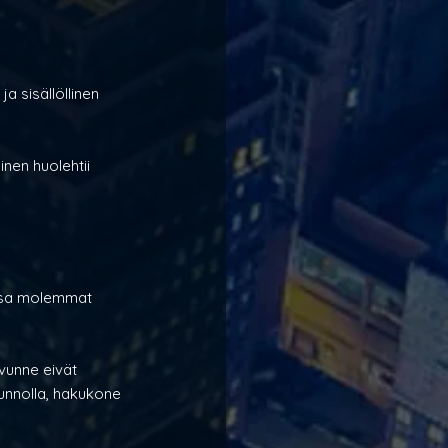
a sisällöllinen 
inen huolehtii 
essa molemmat 
ivunne eivät 
kunnolla, hakukone 