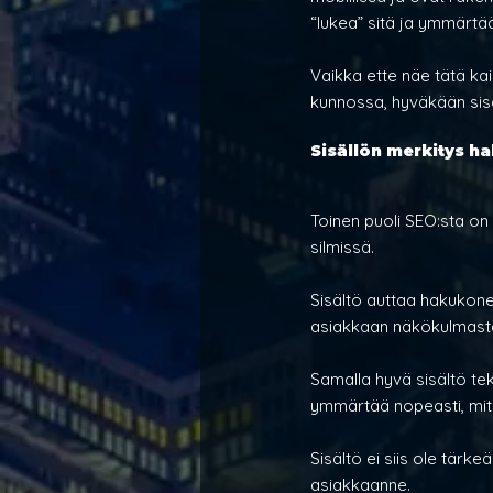
“lukea” sitä ja ymmärtää
Vaikka ette näe tätä kai
kunnossa, hyväkään sisä
Sisällön merkitys 
Toinen puoli SEO:sta on 
silmissä.
Sisältö auttaa hakukonet
asiakkaan näkökulmasta
Samalla hyvä sisältö tek
ymmärtää nopeasti, mitä
Sisältö ei siis ole tärk
asiakkaanne.