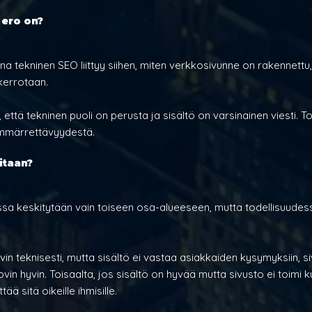
 ero on?
a tekninen SEO liittyy siihen, miten verkkosivunne on rakennettu, j
 kerrotaan.
n, että tekninen puoli on perusta ja sisältö on varsinainen viesti. To
ymmärrettävyydestä.
itaan?
ssa keskitytään vain toiseen osa-alueeseen, mutta todellisuud
vin teknisesti, mutta sisältö ei vastaa asiakkaiden kysymyksiin, s
in hyvin. Toisaalta, jos sisältö on hyvää mutta sivusto ei toimi 
ää sitä oikeille ihmisille.