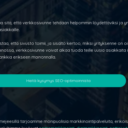
aa sitä, että verkkosivunne tehdään helpommin löydettäviksi ja y
siakkaille.
taa, että sivusto toimii, ja sisältö kertoo, miksi yrityksenne on oi
nossa, verkkosivunne voivat alkaa tuoda teille uusia asiakkaita i
hankkia erikseen mainonnalla.
Heitä kysymys SEO-optimoinnista
mejeesillä tarjoamme monipuolisia markkinointipalveluita, erikois