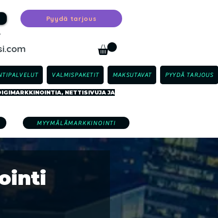
Pyydä tarjous
™
i.com
TIPALVELUT
VALMISPAKETIT
MAKSUTAVAT
PYYDÄ TARJOUS
GIMARKKINOINTIA, NETTISIVUJA JA
MYYMÄLÄMARKKINOINTI
ointi