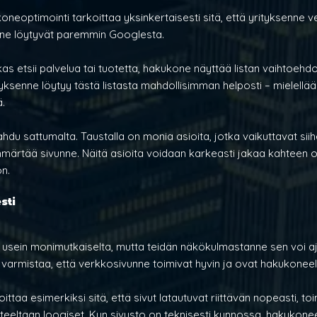
oneoptimointi tarkoittaa yksinkertaisesti sitä, että yrityksenne v
tä ne löytyvät paremmin Googlesta.
as etsii palvelua tai tuotetta, hakukone näyttää listan vaihtoehdo
tyksenne löytyy tästä listasta mahdollisimman helposti – mielellää
.
du sattumalta. Taustalla on monia asioita, jotka vaikuttavat siih
ärtää sivunne. Näitä asioita voidaan karkeasti jakaa kahteen o
ön.
sti
usein monimutkaiselta, mutta teidän näkökulmastanne sen voi aj
e varmistaa, että verkkosivunne toimivat hyvin ja ovat hakukoneel
taa esimerkiksi sitä, että sivut latautuvat riittävän nopeasti, to
nteeltaan loogiset. Kun sivusto on teknisesti kunnossa, hakukon