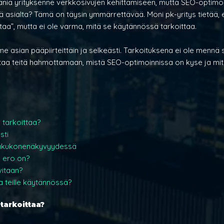
nia yrityksenne verkkosivujen kehittämiseen, mutta SEO-optimoin
ltä asialta? Tämä on täysin ymmärrettävää. Moni pk-yritys tietää,
taa”, mutta ei ole varma, mitä se käytännössä tarkoittaa.
asian pääpiirteittäin ja selkeästi. Tarkoituksena ei ole mennä sy
uttaa teitä hahmottamaan, mistä SEO-optimoinnissa on kyse ja mitä
 tarkoittaa?
sti
 hakukonenäkyvyydessä
 ero on?
vitaan?
a teille käytännössä?
tarkoittaa?