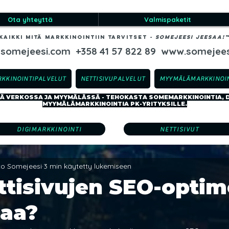
Ota yhteyttä
Valmispaketit
Kaikki mitä markkinointiin tarvitset
-​ SOMEJEESI JEESAA!
@somejeesi.com
+358 41 57 822 89
www.somejees
RKKINOINTIPALVELUT
NETTISIVUPALVELUT
MYYMÄLÄMARKKINOIN
 VERKOSSA JA MYYMÄLÄSSÄ - TEHOKASTA SOMEMARKKINOINTIA, DI
MYYMÄLÄMARKKINOINTIA PK-YRITYKSILLE.
DIGIMARKKINOINTI
NETTISIVUT
sto Somejeesi
3 min käytetty lukemiseen
ttisivujen SEO-optim
taa?