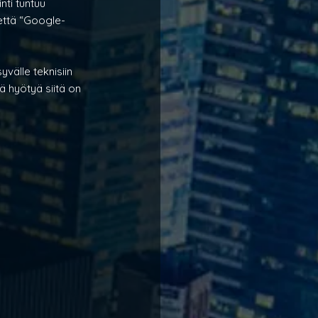
ti tuntuu 
 että “Google-
välle teknisiin 
 hyötyä siitä on 