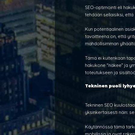
SEO-optimointi eli hakuk
tehdään sellaisiksi, et
Kun potentiaalinen asiak
tavoitteena on, että yri
mahdollisimman ylhäältä
Tämä ei kuitenkaan tapah
hakukone “näkee” ja ymm
toteutukseen ja sisältö
Tekninen puoli lyhye
Tekninen SEO kuulostaa 
yksinkertaisesti näin: s
Käytännössä tämä tarkoit
mobiilissa ja ovat rake