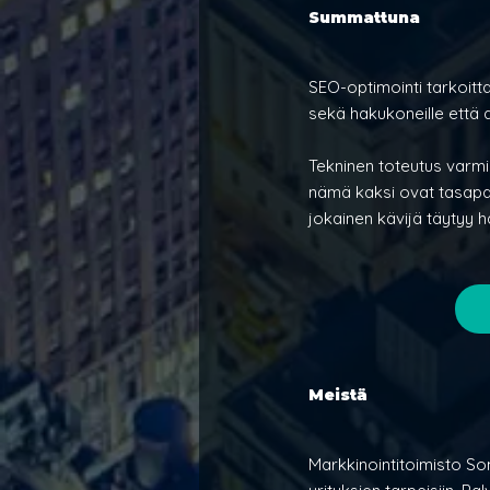
Summattuna
SEO-optimointi tarkoitt
sekä hakukoneille että a
Tekninen toteutus varmis
nämä kaksi ovat tasapai
jokainen kävijä täytyy 
Meistä
Markkinointitoimisto So