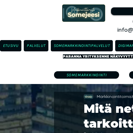
info
ETUSIVU
PALVELUT
SOMEMARKKINOINTIPALVELUT
DIGIMA
PARANNA YRITYKSENNE NÄKYVYYTTÄ
SOMEMARKKINOINTI
Markkinointitoimi
Mitä ne
tarkoit