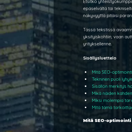
Etsitkö yhteistyökumppa
epäselvältä tai teknise
näkyvyyttä pitäisi paran
Tässä tekstissä avaamme 
yksityiskohtiin, vaan a
yrityksellenne.
Sisällysluettelo
Mitä SEO-optimointi
Tekninen puoli lyhye
Sisällön merkitys
Mikä näiden kahden
Miksi molempia tar
Mitä tämä tarkoitta
Mitä SEO-optimointi 