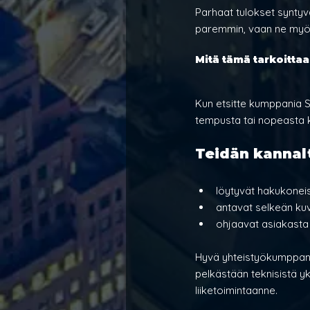
Parhaat tulokset syntyv
paremmin, vaan ne myös
Mitä tämä tarkoittaa
Kun etsitte kumppania S
tempusta tai nopeasta 
Teidän kannalt
löytyvät hakukonei
antavat selkeän ku
ohjaavat asiakasta
Hyvä yhteistyökumppani
pelkästään teknisistä yk
liiketoimintaanne.