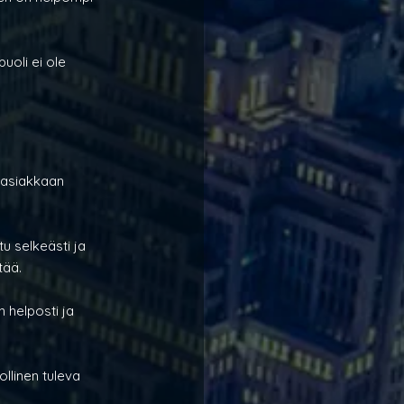
uoli ei ole 
t asiakkaan 
u selkeästi ja 
tää.
 helposti ja 
llinen tuleva 