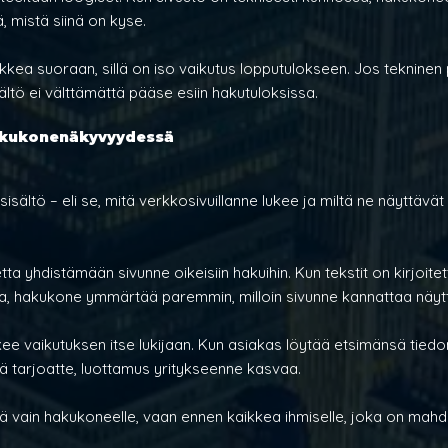
, mistä siinä on kyse.
kkea suoraan, sillä on iso vaikutus lopputulokseen. Jos tekninen p
ltö ei välttämättä pääse esiin hakutuloksissa.
hakukonenäkyvyydessä
sisältö – eli se, mitä verkkosivuillanne lukee ja miltä ne näyttävä
ta yhdistämään sivunne oikeisiin hakuihin. Kun tekstit on kirjoitett
, hakukone ymmärtää paremmin, milloin sivunne kannattaa näyt
ee vaikutuksen itse lukijaan. Kun asiakas löytää etsimänsä tiedon
 tarjoatte, luottamus yritykseenne kasvaa.
eää vain hakukoneelle, vaan ennen kaikkea ihmiselle, joka on mahdo