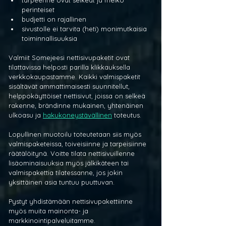
perinteiset
budjetti on rajallinen
sivustolle ei tarvita (heti) monimutkaisia 
toiminnallisuuksia
Valmiit Somejeesi nettisivupaketit ovat 
tilattavissa helposti parilla klikkauksella 
verkkokaupastamme. Kaikki valmispaketit 
sisältävät ammattimaisesti suunnitellut, 
helppokäyttöiset nettisivut, joissa on selkeä 
rakenne, brändinne mukainen, yhtenäinen 
ulkoasu ja 
hakukoneystävällinen
 toteutus. 
Lopullinen muotoilu toteutetaan siis myös 
valmispaketeissa, toiveisiinne ja tarpeisiinne 
räätälöitynä. Voitte tilata nettisivuillenne 
lisäominaisuuksia myös jälkikäteen tai 
valmispakettia tilatessanne, jos jokin 
yksittäinen asia tuntuu puuttuvan. 
Pystyt yhdistämään nettisivupakettiinne 
myös muita mainonta- ja 
markkinointipalveluitamme.