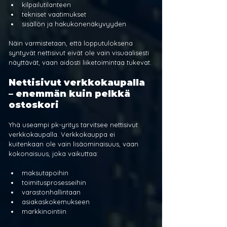
kilpailutilanteen
tekniset vaatimukset
sisällön ja hakukonenäkyvyyden
Näin varmistetaan, että lopputuloksena 
syntyvät nettisivut eivät ole vain visuaalisesti 
näyttävät, vaan aidosti liiketoimintaa tukevat.
Nettisivut verkkokaupalla 
– enemmän kuin pelkkä 
ostoskori
Yhä useampi pk-yritys tarvitsee nettisivut 
verkkokaupalla. Verkkokauppa ei 
kuitenkaan ole vain lisäominaisuus, vaan 
kokonaisuus, joka vaikuttaa:
maksutapoihin
toimitusprosesseihin
varastonhallintaan
asiakaskokemukseen
markkinointiin