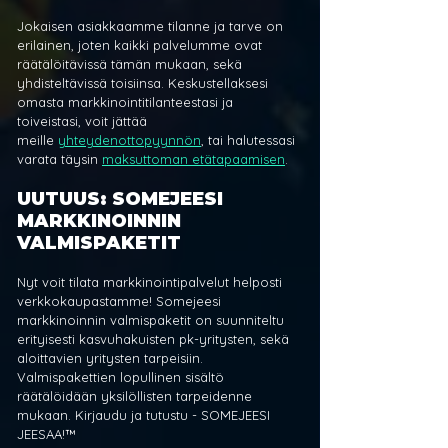
Jokaisen asiakkaamme tilanne ja tarve on 
erilainen, joten kaikki palvelumme ovat 
räätälöitävissä tämän mukaan, sekä 
yhdisteltävissä toisiinsa. Keskustellaksesi 
omasta markkinointitilanteestasi ja 
toiveistasi, voit jättää 
meille 
yhteydenottopyynnön
, tai halutessasi 
varata täysin 
maksuttoman etätapaamisen
.
UUTUUS: SOMEJEESI 
MARKKINOINNIN 
VALMISPAKETIT
Nyt voit tilata markkinointipalvelut helposti 
verkkokaupastamme! Somejeesi 
markkinoinnin valmispaketit on suunniteltu 
erityisesti kasvuhakuisten pk-yritysten, sekä 
aloittavien yritysten tarpeisiin. 
Valmispakettien lopullinen sisältö 
räätälöidään yksilöllisten tarpeidenne 
mukaan. Kirjaudu ja tutustu - SOMEJEESI 
JEESAA!™