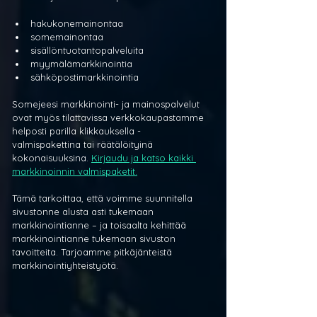
hakukonemainontaa
somemainontaa
sisällöntuotantopalveluita
myymälämarkkinointia
sähköpostimarkkinointia
Somejeesi markkinointi- ja mainospalvelut 
ovat myös tilattavissa verkkokaupastamme 
helposti parilla klikkauksella - 
valmispakettina tai räätälöityinä 
kokonaisuuksina. 
Kirjaudu ja katso kaikki 
markkinoinnin valmispaketit.
Tämä tarkoittaa, että voimme suunnitella 
sivustonne alusta asti tukemaan 
markkinointianne – ja toisaalta kehittää 
markkinointianne tukemaan sivuston 
tavoitteita. Tarjoamme pitkäjänteistä 
markkinointiyhteistyötä.