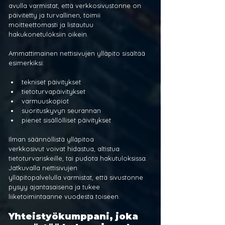
avulla varmistat, että verkkosivustonne on 
päivitetty ja turvallinen, toimii 
moitteettomasti ja listautuu 
hakukonetuloksiin oikein.
Ammattimainen nettisivujen ylläpito sisältää 
esimerkiksi:
tekniset päivitykset
tietoturvapäivitykset
varmuuskopiot
suorituskyvyn seurannan
pienet sisällölliset päivitykset
Ilman säännöllistä ylläpitoa 
verkkosivut voivat hidastua, altistua 
tietoturvariskeille, tai pudota hakutuloksissa. 
Jatkuvalla nettisivujen 
ylläpitopalvelulla varmistat, että sivustonne 
pysyy ajantasaisena ja tukee 
liiketoimintaanne vuodesta toiseen.
Yhteistyökumppani, joka 