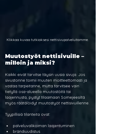
Klikkaa kuvaa tutkiaksesi nettisivupalveluitamme.
Muutostyöt nettisivuille – 
milloin ja miksi?
Kaikki eivät tarvitse täysin uusia sivuja. Jos 
sivustonne toimii muuten moitteettomasti ja 
vastaa tarpeitanne, mutta tarvitsee vain 
tietyllä osa-alueella muutostöitä tai 
laajennusta, pystyt tilaamaan Somejeesiltä 
myös räätälöidyt muutostyöt nettisivuillenne.
Tyypillisiä tilanteita ovat:
palveluvalikoiman laajentuminen
brändiuudistus