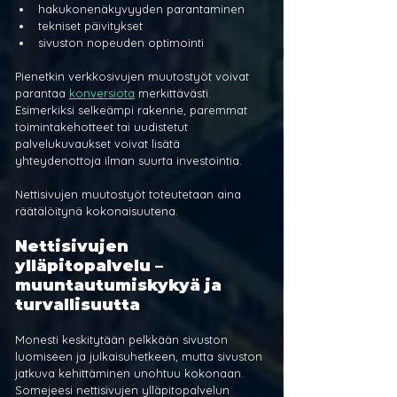
hakukonenäkyvyyden parantaminen
tekniset päivitykset
sivuston nopeuden optimointi
Pienetkin verkkosivujen muutostyöt voivat 
parantaa 
konversiota
 merkittävästi. 
Esimerkiksi selkeämpi rakenne, paremmat 
toimintakehotteet tai uudistetut 
palvelukuvaukset voivat lisätä 
yhteydenottoja ilman suurta investointia.
Nettisivujen muutostyöt toteutetaan aina 
räätälöitynä kokonaisuutena.
Nettisivujen 
ylläpitopalvelu – 
muuntautumiskykyä ja 
turvallisuutta
Monesti keskitytään pelkkään sivuston 
luomiseen ja julkaisuhetkeen, mutta sivuston 
jatkuva kehittäminen unohtuu kokonaan. 
Somejeesi nettisivujen ylläpitopalvelun 