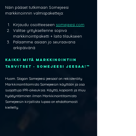
Näin pääset tutkimaan Somejeesi 
markkinoinnin valmispaketteja:
Kirjaudu osoitteeseen 
somejeesi.com
Valitse yrityksellenne sopiva 
markkinointipaketti + laita tilaukseen
Palaamme asiaan jo seuraavana 
arkipäivänä
Kaikki mitä markkinointiin 
tarvitset - SOMEJEESI JEESAA!™
Huom. Slogan Somejeesi jeesaa! on rekisteröity 
Markkinointitoimisto Somejeesin käyttöön ja osa 
suojattuja IPR-oikeuksia. Käyttö, kopiointi ja muu 
hyödyntäminen ilman Markkinointitoimisto 
Somejeesin kirjallista lupaa on ehdottomasti 
kielletty.