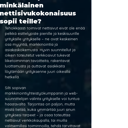
minkälainen
nettisivukokonaisuus
sopii teille?
Tehokkaasti toimivat nettisivut eivät ole enää 
pelkkä esittelypiste pienille ja keskisuurille 
yrityksille yritykselle – ne ovat keskeinen 
osa myyntiä, markkinointia ja 
asiakaskokemusta. Hyvin suunnitellut ja 
oikein toteutetut verkkosivut tukevat 
liiketoiminnan tavoitteita, rakentavat 
luottamusta ja auttavat asiakkaita 
löytämään yrityksenne juuri oikealla 
hetkellä.
Silti sopivan 
markkinointiyhteistyökumppanin ja web-
suunnittelijan valinta yritykselle voi tuntua 
haastavalta. Tarjontaa on paljon, mutta 
mistä tietää, kuka ymmärtää juuri sinun 
yrityksesi tarpeet – ja osaa toteuttaa 
nettisivut verkkokaupalla, tai muilla 
valitsemillasi toiminnoilla, tehdä tarvittavat 