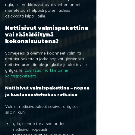
nykyiset verkkosivut ovat vanhentuneet – 
menetetään helposti potentiaalisia 
asiakkaita kilpailijoille.
Nettisivut valmispakettina 
vai räätälöitynä 
kokonaisuutena?
Somejeesillä olemme koonneet valmiita 
nettisivupaketteja jotka sopivat yleisimpiin 
nettisivutarpeisiin pk-yrityksille ja aloittaville 
yrityksille. 
Lue lisää markkinoinnin 
valmispaketeista.
Nettisivut valmispakettina – nopea 
ja kustannustehokas ratkaisu
Valmiit nettisivupaketit sopivat erityisesti 
silloin, kun:
yrityksenne tarvitsee uudet 
nettisivut nopeasti
tarpeenne ovat selkeät ja melko 