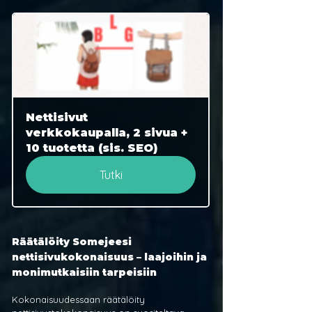
Nettisivut 
verkkokaupalla, 2 sivua + 
10 tuotetta (sis. SEO)
Tutki
Räätälöity Somejeesi 
nettisivukokonaisuus – laajoihin ja 
monimutkaisiin tarpeisiin
Kokonaisuudessaan räätälöity 