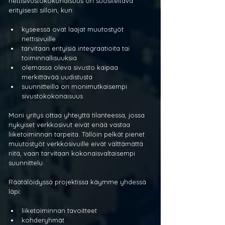
nettisivustokokonaisuus on suositeltava 
erityisesti silloin, kun:
kyseessä ovat laajat muutostyöt 
nettisivuille
tarvitaan erityisiä integraatioita tai 
toiminnallisuuksia
olemassa oleva sivusto kaipaa 
merkittävää uudistusta
suunnitteilla on monimutkaisempi 
sivustokokonaisuus
Moni yritys ottaa yhteyttä tilanteessa, jossa 
nykyiset verkkosivut eivät enää vastaa 
liiketoiminnan tarpeita. Tällöin pelkät pienet 
muutostyöt verkkosivuille eivät välttämättä 
riitä, vaan tarvitaan kokonaisvaltaisempi 
suunnittelu.
Räätälöidyssä projektissa käymme yhdessä 
läpi:
liiketoiminnan tavoitteet
kohderyhmät