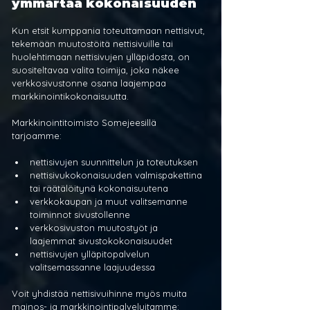
ymmärtää kokonaisuuden
Kun etsit kumppania toteuttamaan nettisivut, 
tekemään muutostöitä nettisivuille tai 
huolehtimaan nettisivujen ylläpidosta, on 
suositeltavaa valita toimija, joka näkee 
verkkosivustonne osana laajempaa 
markkinointikokonaisuutta.
Markkinointitoimisto Somejeesillä 
tarjoamme:
nettisivujen suunnittelun ja toteutuksen
nettisivukokonaisuuden valmispakettina 
tai räätälöitynä kokonaisuutena
verkkokaupan ja muut valitsemanne 
toiminnot sivustollenne
verkkosivuston muutostyöt ja 
laajemmat sivustokokonaisuudet
nettisivujen ylläpitopalvelun 
valitsemassanne laajuudessa
Voit yhdistää nettisivuihinne myös muita 
mainos- ja markkinointipalveluitamme: