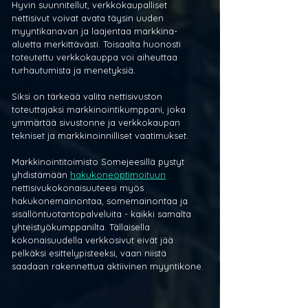
Hyvin suunnitellut, verkkokaupalliset 
nettisivut voivat avata täysin uuden 
myyntikanavan ja laajentaa markkina-
aluetta merkittävästi. Toisaalta huonosti 
toteutettu verkkokauppa voi aiheuttaa 
turhautumista ja menetyksiä.
Siksi on tärkeää valita nettisivuston 
toteuttajaksi markkinointikumppani, joka 
ymmärtää sivustonne ja verkkokaupan 
tekniset ja markkinoinnilliset vaatimukset. 
Markkinointitoimisto Somejeesillä pystyt 
yhdistämään 
hakukoneoptimoituun
nettisivukokonaisuuteesi myös 
hakukonemainontaa, somemainontaa ja 
sisällöntuotantopalveluita - kaikki samalta 
yhteistyökumppanilta. Tällaisella 
kokonaisuudella verkkosivut eivät jää 
pelkäksi esittelypisteeksi, vaan niistä 
saadaan rakennettua aktiivinen myyntikone.