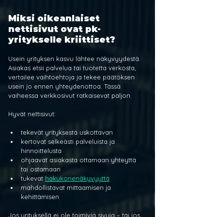
Miksi oikeanlaiset 
nettisivut ovat pk-
yritykselle kriittiset?
Usein yrityksen kasvu lähtee näkyvyydestä. 
Asiakas etsii palvelua tai tuotetta verkosta, 
vertailee vaihtoehtoja ja tekee päätöksen 
usein jo ennen yhteydenottoa. Tässä 
vaiheessa verkkosivut ratkaisevat paljon.
Hyvät nettisivut:
tekevät yrityksestä uskottavan
kertovat selkeästi palveluista ja 
hinnoittelusta
ohjaavat asiakasta ottamaan yhteyttä 
tai ostamaan
tukevat 
hakukonenäkyvyyttä
mahdollistavat mittaamisen ja 
kehittämisen
Jos yrityksellä ei ole toimivia sivuja – tai jos 