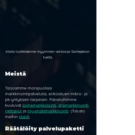
Aloita tuotteidenne myyminen verkossa Somejeesin 
tuella.
Meistä
Tarjoamme monipuolisia 
markkinointipalveluita, erikoistuen mikro- ja 
pk-yrityksien tarpeisiin. Palveluihimme 
kuuluvat 
somemarkkinointi
, 
digimarkkinointi
, 
nettisivut
 ja 
myymälämarkkinointi
. (Tutustu 
meihin 
tästä
)
Räätälöity palvelupaketti