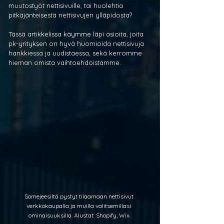
muutostyöt nettisivuille, tai huolehtia 
pitkäjänteisestä nettisivujen ylläpidosta?
Tässä artikkelissa käymme läpi asioita, joita 
pk-yrityksen on hyvä huomioida nettisivuja 
hankkiessa ja uudistaessa, sekä kerromme 
hieman omista vaihtoehdoistamme.
Somejeesiltä pystyt tilaamaan nettisivut 
verkkokaupalla ja muilla valitsemillasi 
ominaisuuksilla. Alustat: Shopify, Wix.