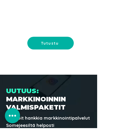
MARKKINOINTI
Myymälän uudistaminen ja
myymälän markkinointi - lisää
myyntiä myymälän avulla.
Tutustu
UUTUUS:
MARKKINOINNIN
VALMISPAKETIT
Nyt voit hankkia markkinointipalvelut
Somejeesiltä helposti
valmispakettina!