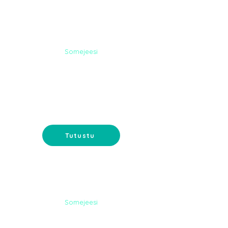
Somejeesi
NETTISIVUT
Nettisivut verkkokaupalla tai
muilla toiveominaisuuksilla. Koko
paketti suunnittelusta ylläpitoon.
Tutustu
Somejeesi
MYYMÄLÄN