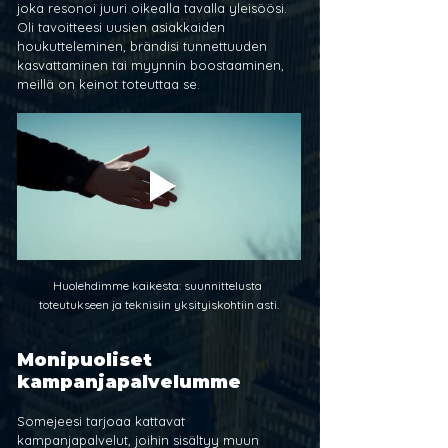
joka resonoi juuri oikealla tavalla yleisöösi. 
Oli tavoitteesi uusien asiakkaiden 
houkutteleminen, brändisi tunnettuuden 
kasvattaminen tai myynnin boostaaminen, 
meillä on keinot toteuttaa se.
Huolehdimme kaikesta: suunnittelusta 
toteutukseen ja teknisiin yksityiskohtiin asti.
Monipuoliset 
kampanjapalvelumme
Somejeesi tarjoaa kattavat 
kampanjapalvelut, joihin sisältyy muun 