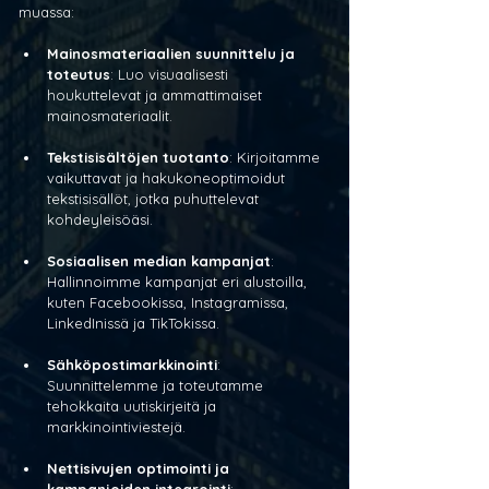
muassa:
Mainosmateriaalien suunnittelu ja 
toteutus
: Luo visuaalisesti 
houkuttelevat ja ammattimaiset 
mainosmateriaalit.
Tekstisisältöjen tuotanto
: Kirjoitamme 
vaikuttavat ja hakukoneoptimoidut 
tekstisisällöt, jotka puhuttelevat 
kohdeyleisöäsi.
Sosiaalisen median kampanjat
: 
Hallinnoimme kampanjat eri alustoilla, 
kuten Facebookissa, Instagramissa, 
LinkedInissä ja TikTokissa.
Sähköpostimarkkinointi
: 
Suunnittelemme ja toteutamme 
tehokkaita uutiskirjeitä ja 
markkinointiviestejä.
Nettisivujen optimointi ja 
kampanjoiden integrointi
: 