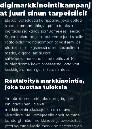
digimarkkinointikampanj
at juuri sinun tarpeisiisi!
Etsitkö luotettavaa kumppania, joka auttaa 
sinua saamaan näkyvyyttä ja tuloksia 
digitaalisissa kanavissa? Somejeesi jeesaa!™ 
Suunnittelemme ja toteutamme juuri sinulle 
räätälöidyt mainoskampanjat valitsemillasi 
alustoilla – oli kyseessä sitten sosiaalinen 
media, digitaaliset alustat, 
sähköpostimarkkinointi tai nettisivut. Me 
huolehdimme koko prosessista, jotta voit 
keskittyä omaan ydinliiketoimintaasi.
Räätälöityä markkinointia, 
joka tuottaa tuloksia
Ymmärrämme, että jokainen yritys on 
ainutlaatuinen, ja siksi 
markkinointiratkaisujenkin on oltava 
yksilöllisiä. Me Somejeesillä analysoimme 
kohderyhmiäsi, markkinaasi ja tavoitteitasi, 
jotta voimme luoda markkinointistrategian, 