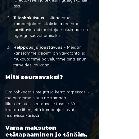
asti.
Tuloshakuisuus
 – Mittaamme 
kampanjoiden tuloksia ja teemme 
tarvittavia optimointeja maksimaalisen 
hyödyn saavuttamiseksi.
Helppous ja joustavuus
 – Meidän 
kanssamme asiointi on vaivatonta, ja 
mukautamme palvelumme aina sinun 
tarpeidesi mukaan.
Mitä seuraavaksi?
Ota rohkeasti yhteyttä ja kerro tarpeistasi – 
me autamme sinua nostamaan 
liiketoimintasi seuraavalle tasolle. Voit 
luottaa siihen, että kampanjasi ovat 
osaavissa käsissä.
Varaa maksuton 
etätapaaminen jo tänään, 