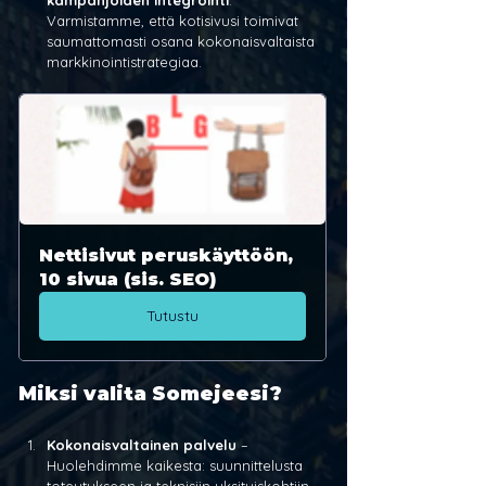
Varmistamme, että kotisivusi toimivat 
saumattomasti osana kokonaisvaltaista 
markkinointistrategiaa.
Nettisivut peruskäyttöön, 
10 sivua (sis. SEO)
Tutustu
Miksi valita Somejeesi?
Kokonaisvaltainen palvelu
 – 
Huolehdimme kaikesta: suunnittelusta 
toteutukseen ja teknisiin yksityiskohtiin 