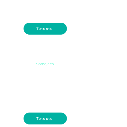
PALVELUT
Somemainonta ja sisältömarkkinointi-
tavoita ostajat somessa.
Tutustu
Somejeesi
DIGI-
MARKKINOINTI
Google-mainonta ja
sähköpostimarkkinointi - tavoita
asiakkaat oikeassa paikassa.
Tutustu