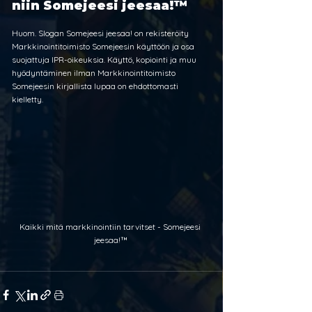
niin Somejeesi jeesaa!™
Huom. Slogan Somejeesi jeesaa! on rekisteröity 
Markkinointitoimisto Somejeesin käyttöön ja osa 
suojattuja IPR-oikeuksia. Käyttö, kopiointi ja muu 
hyödyntäminen ilman Markkinointitoimisto 
Somejeesin kirjallista lupaa on ehdottomasti 
kielletty.
Kaikki mitä markkinointiin tarvitset - Somejeesi 
jeesaa!™