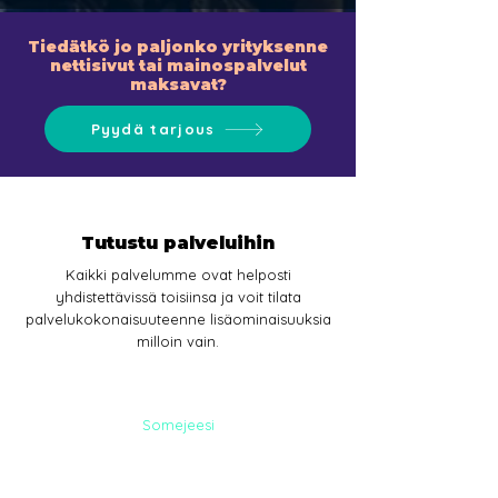
Tiedätkö jo paljonko yrityksenne
nettisivut tai mainospalvelut
maksavat?
Pyydä tarjous
Tutustu palveluihin
Kaikki palvelumme ovat helposti
yhdistettävissä toisiinsa ja voit tilata
palvelukokonaisuuteenne lisäominaisuuksia
milloin vain.
Somejeesi
SOME-