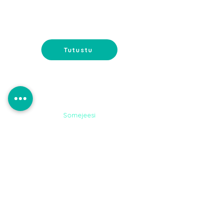
Nettisivut verkkokaupalla tai
muilla toiveominaisuuksilla. Koko
paketti suunnittelusta ylläpitoon.
Tutustu
Somejeesi
MYYMÄLÄN
MARKKINOINTI
Myymälän uudistaminen ja
myymälän markkinointi - lisää
myyntiä myymälän avulla.
Tutustu