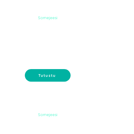
Somejeesi
DIGI-
MARKKINOINTI
Google-mainonta ja
sähköpostimarkkinointi - tavoita
asiakkaat oikeassa paikassa.
Tutustu
Somejeesi
NETTISIVUT