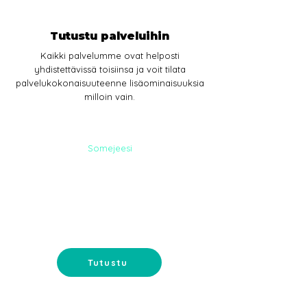
Tutustu palveluihin
Kaikki palvelumme ovat helposti
yhdistettävissä toisiinsa ja voit tilata
palvelukokonaisuuteenne lisäominaisuuksia
milloin vain.
Somejeesi
SOME-
PALVELUT
Somemainonta ja sisältömarkkinointi-
tavoita ostajat somessa.
Tutustu