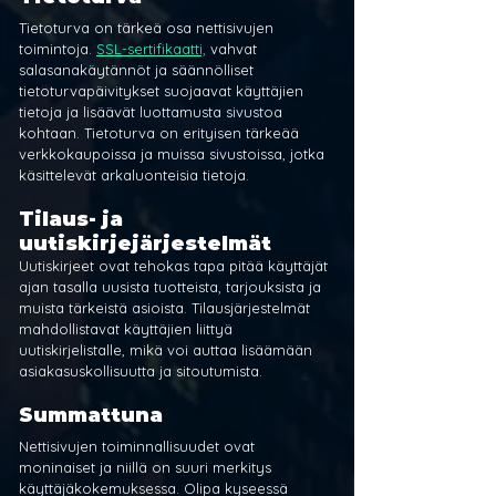
Tietoturva on tärkeä osa nettisivujen 
toimintoja. 
SSL-sertifikaatti,
 vahvat 
salasanakäytännöt ja säännölliset 
tietoturvapäivitykset suojaavat käyttäjien 
tietoja ja lisäävät luottamusta sivustoa 
kohtaan. Tietoturva on erityisen tärkeää 
verkkokaupoissa ja muissa sivustoissa, jotka 
käsittelevät arkaluonteisia tietoja.
Tilaus- ja 
uutiskirjejärjestelmät
Uutiskirjeet ovat tehokas tapa pitää käyttäjät 
ajan tasalla uusista tuotteista, tarjouksista ja 
muista tärkeistä asioista. Tilausjärjestelmät 
mahdollistavat käyttäjien liittyä 
uutiskirjelistalle, mikä voi auttaa lisäämään 
asiakasuskollisuutta ja sitoutumista.
Summattuna
Nettisivujen toiminnallisuudet ovat 
moninaiset ja niillä on suuri merkitys 
käyttäjäkokemuksessa. Olipa kyseessä 