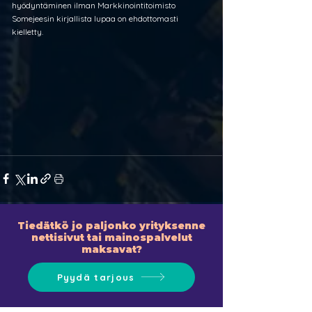
hyödyntäminen ilman Markkinointitoimisto 
Somejeesin kirjallista lupaa on ehdottomasti 
kielletty.
Tiedätkö jo paljonko yrityksenne
nettisivut tai mainospalvelut
maksavat?
Pyydä tarjous