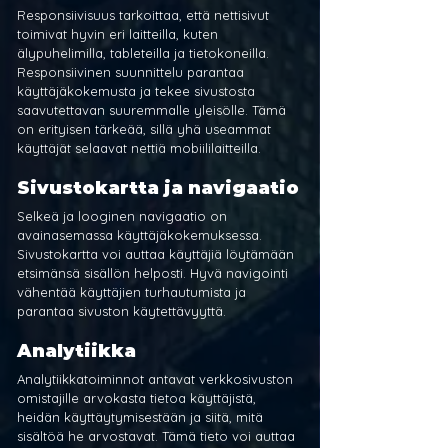
Responsiivisuus tarkoittaa, että nettisivut 
toimivat hyvin eri laitteilla, kuten 
älypuhelimilla, tableteilla ja tietokoneilla. 
Responsiivinen suunnittelu parantaa 
käyttäjäkokemusta ja tekee sivustosta 
saavutettavan suuremmalle yleisölle. Tämä 
on erityisen tärkeää, sillä yhä useammat 
käyttäjät selaavat nettiä mobiililaitteilla.
Sivustokartta ja navigaatio
Selkeä ja looginen navigaatio on 
avainasemassa käyttäjäkokemuksessa. 
Sivustokartta voi auttaa käyttäjiä löytämään 
etsimänsä sisällön helposti. Hyvä navigointi 
vähentää käyttäjien turhautumista ja 
parantaa sivuston käytettävyyttä.
Analytiikka
Analytiikkatoiminnot antavat verkkosivuston 
omistajille arvokasta tietoa käyttäjistä, 
heidän käyttäytymisestään ja siitä, mitä 
sisältöä he arvostavat. Tämä tieto voi auttaa 