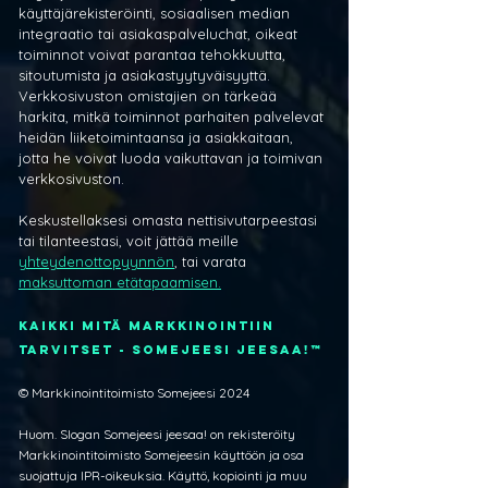
käyttäjärekisteröinti, sosiaalisen median 
integraatio tai asiakaspalveluchat, oikeat 
toiminnot voivat parantaa tehokkuutta, 
sitoutumista ja asiakastyytyväisyyttä. 
Verkkosivuston omistajien on tärkeää 
harkita, mitkä toiminnot parhaiten palvelevat 
heidän liiketoimintaansa ja asiakkaitaan, 
jotta he voivat luoda vaikuttavan ja toimivan 
verkkosivuston.
Keskustellaksesi omasta nettisivutarpeestasi 
tai tilanteestasi, voit jättää meille 
yhteydenottopyynnön
, tai varata 
maksuttoman etätapaamisen.
Kaikki mitä markkinointiin 
tarvitset - Somejeesi jeesaa!™
© Markkinointitoimisto Somejeesi 2024
Huom. Slogan Somejeesi jeesaa! on rekisteröity 
Markkinointitoimisto Somejeesin käyttöön ja osa 
suojattuja IPR-oikeuksia. Käyttö, kopiointi ja muu 