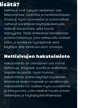
lisätä?
Nettisivut ovat nykyisin keskeinen osa 
liiketoimintaa, viestintää ja henkilökohtaista 
ilmaisua. Hyvin suunnitellut ja toiminnalliset 
nettisivut parantavat käyttäjäkokemusta, 
lisäävät sitoutumista, sekä tuovat 
lisämyyntiä. Tässä artikkelissa tarkastellaan 
erilaisia toimintoja, joita nettisivuille voidaan 
lisätä, ja kuinka ne hyödyttävät sekä 
käyttäjiä, että verkkosivuston omistajia.
Nettisivujen hakutoiminto
Hakutoiminto on olennainen osa monia 
nettisivuja, erityisesti suurilla ja sisällöltään 
laajoilla sivustoilla. Hyvin toimiva 
hakutoiminto auttaa käyttäjiä löytämään 
etsimänsä tiedon nopeasti ja vaivattomasti. 
Hakutoiminto voi sisältää myös suodattimia 
ja kategorioita, jotka tekevät hausta entistä 
tarkempaa ja käyttäjäystävällisempää.