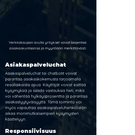
Verkkokaupan avulla yritykset voivat laajentaa 
asiakaskuntaansa ja myyntiään merkittävästi.
Asiakaspalveluchat
Asiakaspalveluchat tai chatbotit voivat 
parantaa asiakaskokemusta tarjoamalla 
reaaliaikaista apua. Käyttäjät voivat esittää 
kysymyksiä ja saada vastauksia heti, mikä 
voi vähentää hylkäysprosenttia ja parantaa 
asiakastyytyväisyyttä. Tämä toiminto voi 
myös vapauttaa asiakaspalveluhenkilöstön 
aikaa monimutkaisempien kysymysten 
käsittelyyn.
Responsiivisuus