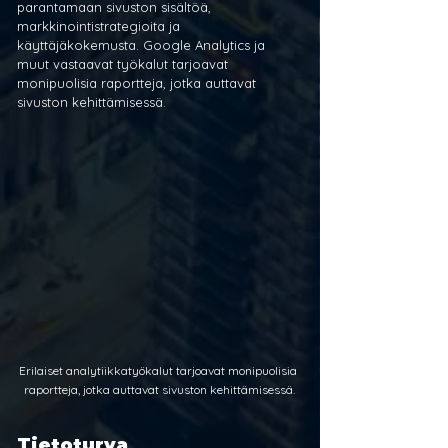
parantamaan sivuston sisältöä, 
markkinointistrategioita ja 
käyttäjäkokemusta. Google Analytics ja 
muut vastaavat työkalut tarjoavat 
monipuolisia raportteja, jotka auttavat 
sivuston kehittämisessä.
Erilaiset analytiikkatyökalut tarjoavat monipuolisia 
raportteja, jotka auttavat sivuston kehittämisessä.
Tietoturva