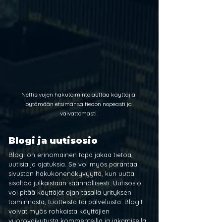
Nettisivujen hakutoiminto auttaa käyttäjiä 
löytämään etsimänsä tiedon nopeasti ja 
vaivattomasti.
Blogi ja uutisosio
Blogi on erinomainen tapa jakaa tietoa, 
uutisia ja ajatuksia. Se voi myös parantaa 
sivuston hakukonenäkyvyyttä, kun uutta 
sisältöä julkaistaan säännöllisesti. Uutisosio 
voi pitää käyttäjät ajan tasalla yrityksen 
toiminnasta, tuotteista tai palveluista. Blogit 
voivat myös rohkaista käyttäjien 
vuorovaikutusta kommenteilla ja jakamisella 