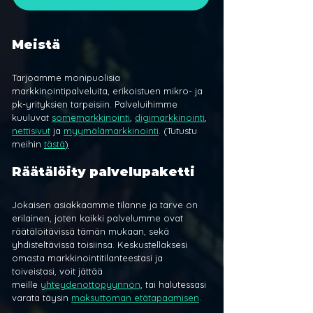
Meistä
Tarjoamme monipuolisia 
markkinointipalveluita, erikoistuen mikro- ja 
pk-yrityksien tarpeisiin. Palveluihimme 
kuuluvat 
somemarkkinointi
, 
digimarkkinointi
, 
nettisivut
 ja 
myymälämarkkinointi
. (Tutustu 
meihin 
tästä
)
Räätälöity palvelupaketti
Jokaisen asiakkaamme tilanne ja tarve on 
erilainen, joten kaikki palvelumme ovat 
räätälöitävissä tämän mukaan, sekä 
yhdisteltävissä toisiinsa. Keskustellaksesi 
omasta markkinointitilanteestasi ja 
toiveistasi, voit jättää 
meille 
yhteydenottopyynnön
, tai halutessasi 
varata täysin 
maksuttoman etätapaamisen
.