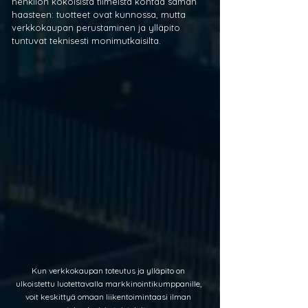
henkilön kokoisista tiimeistä kohtaa saman 
haasteen: tuotteet ovat kunnossa, mutta 
verkkokaupan perustaminen ja ylläpito 
tuntuvat teknisesti monimutkaisilta.
Kun verkkokaupan toteutus ja ylläpito on 
ulkoistettu luotettavalla markkinointikumppanille, 
voit keskittyä omaan liikentoimintaasi ilman 