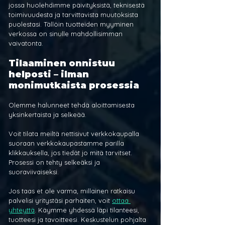
jossa huolehdimme päivityksistä, teknisestä 
toimivuudesta ja tarvittavista muutoksista 
puolestasi. Tällöin tuotteiden myyminen 
verkossa on sinulle mahdollisimman 
vaivatonta.
Tilaaminen onnistuu 
helposti – ilman 
monimutkaista prosessia
Olemme halunneet tehdä aloittamisesta 
yksinkertaista ja selkeää.
Voit tilata meiltä nettisivut verkkokaupalla 
suoraan verkkokaupastamme parilla 
klikkauksella, jos tiedät jo mitä tarvitset. 
Prosessi on tehty selkeäksi ja 
suoraviivaiseksi.
Jos taas et ole varma, millainen ratkaisu 
palvelisi yritystäsi parhaiten, voit 
ottaa 
yhteyttä
. Käymme yhdessä läpi tilanteesi, 
tuotteesi ja tavoitteesi. Keskustelun pohjalta 