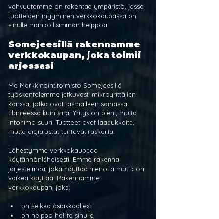
vahvuutemme on rakentaa ympäristö, jossa 
tuotteiden myyminen verkkokaupassa on 
sinulle mahdollisimman helppoa.
Somejeesillä rakennamme 
verkkokaupan, joka toimii 
arjessasi
Me Markkinointitoimisto Somejeesillä 
työskentelemme jatkuvasti mikroyrittäjien 
kanssa, jotka ovat täsmälleen samassa 
tilanteessa kuin sinä. Yritys on pieni, mutta 
intohimo suuri. Tuotteet ovat laadukkaita, 
mutta digialustat tuntuvat raskailta.
Lähestymme verkkokauppaa 
käytännönläheisesti. Emme rakenna 
järjestelmää, joka näyttää hienolta mutta on 
vaikea käyttää. Rakennamme 
verkkokaupan, joka:
on selkeä asiakkaallesi
on helppo hallita sinulle