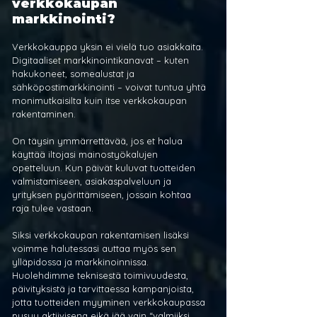
verkkokaupan 
markkinointi?
Verkkokauppa yksin ei vielä tuo asiakkaita. 
Digitaaliset markkinointikanavat – kuten 
hakukoneet, somealustat ja 
sähköpostimarkkinointi – voivat tuntua yhtä 
monimutkaisilta kuin itse verkkokaupan 
rakentaminen.
On täysin ymmärrettävää, jos et halua 
käyttää iltojasi mainostyökalujen 
opetteluun. Kun päivät kuluvat tuotteiden 
valmistamiseen, asiakaspalveluun ja 
yrityksen pyörittämiseen, jossain kohtaa 
raja tulee vastaan.
Siksi verkkokaupan rakentamisen lisäksi 
voimme halutessasi auttaa myös sen 
ylläpidossa ja markkinoinnissa. 
Huolehdimme teknisestä toimivuudesta, 
päivityksistä ja tarvittaessa kampanjoista, 
jotta tuotteiden myyminen verkkokaupassa 
pysyy aktiivisena eikä jää vain “valmiiksi 