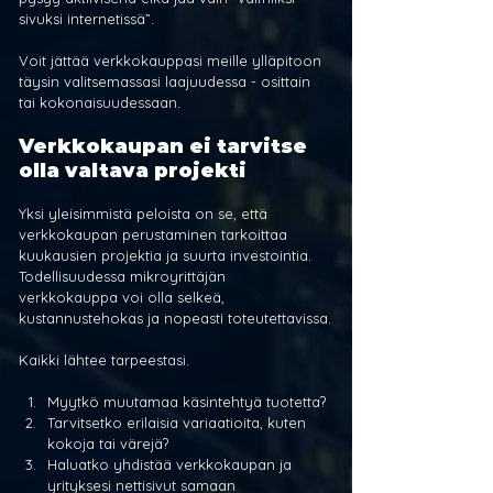
sivuksi internetissä”.
Voit jättää verkkokauppasi meille ylläpitoon 
täysin valitsemassasi laajuudessa - osittain 
tai kokonaisuudessaan.
Verkkokaupan ei tarvitse 
olla valtava projekti
Yksi yleisimmistä peloista on se, että 
verkkokaupan perustaminen tarkoittaa 
kuukausien projektia ja suurta investointia. 
Todellisuudessa mikroyrittäjän 
verkkokauppa voi olla selkeä, 
kustannustehokas ja nopeasti toteutettavissa.
Kaikki lähtee tarpeestasi.
Myytkö muutamaa käsintehtyä tuotetta?
Tarvitsetko erilaisia variaatioita, kuten 
kokoja tai värejä?
Haluatko yhdistää verkkokaupan ja 
yrityksesi nettisivut samaan 