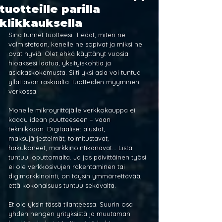
tuotteille parilla
klikkauksella
Sinä tunnet tuotteesi. Tiedät, miten ne 
valmistetaan, kenelle ne sopivat ja miksi ne 
ovat hyviä. Olet ehkä käyttänyt vuosia 
hioaksesi laatua, yksityiskohtia ja 
asiakaskokemusta. Silti yksi asia voi tuntua 
yllättävän raskaalta: tuotteiden myyminen 
verkossa.
Monelle mikroyrittäjälle verkkokauppa ei 
kaadu idean puutteeseen – vaan 
tekniikkaan. Digitaaliset alustat, 
maksujärjestelmät, toimitustavat, 
hakukoneet, markkinointikanavat… Lista 
tuntuu loputtomalta. Ja jos päivittäinen työsi 
ei ole verkkosivujen rakentaminen tai 
digimarkkinointi, on täysin ymmärrettävää, 
että kokonaisuus tuntuu sekavalta.
Et ole yksin tässä tilanteessa. Suurin osa 
yhden hengen yrityksistä ja muutaman 