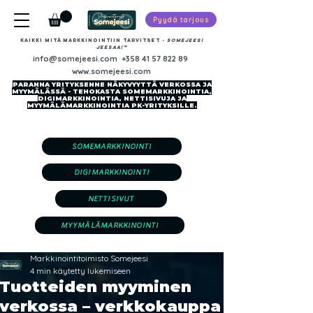
Pyydä tarjous
Kaikki mitä markkinointiin tarvitset
-​ SOMEJEESI
JEESAA!™
info@somejeesi.com
+358 41 57 822 89
www.somejeesi.com
PARANNA YRITYKSENNE NÄKYVYYTTÄ VERKOSSA JA
MYYMÄLÄSSÄ - TEHOKASTA SOMEMARKKINOINTIA,
DIGIMARKKINOINTIA, NETTISIVUJA JA
MYYMÄLÄMARKKINOINTIA PK-YRITYKSILLE.
SOMEMARKKINOINTI
DIGIMARKKINOINTI
NETTISIVUT
MYYMÄLÄMARKKINOINTI
Markkinointitoimisto Somejeesi
4 min käytetty lukemiseen
Tuotteiden myyminen
verkossa – verkkokauppa