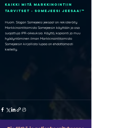
Kaikki mitä markkinointiin 
tarvitset - SOMEJEESI JEESAA!™
Huom. Slogan Somejeesi jeesaa! on rekisteröity 
Markkinointitoimisto Somejeesin käyttöön ja osa 
suojattuja IPR-oikeuksia. Käyttö, kopiointi ja muu 
hyödyntäminen ilman Markkinointitoimisto 
Somejeesin kirjallista lupaa on ehdottomasti 
kielletty.