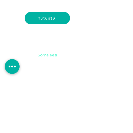
tavoita ostajat somessa.
Tutustu
Somejeesi
DIGI-
MARKKINOINTI
Google-mainonta ja
sähköpostimarkkinointi - tavoita
asiakkaat oikeassa paikassa.
Tutustu