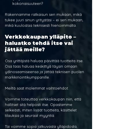
kokonaisuuteen?
Rakennamme ratkaisun sen mukaan, mikä 
tukee juuri sinun yritystäsi – ei sen mukaan, 
mikä kuulostaa teknisesti hienoimmalta.
Verkkokaupan ylläpito – 
haluatko tehdä itse vai 
jättää meille?
Osa yrittäjistä haluaa päivittää tuotteita itse. 
Osa taas haluaa keskittyä täysin omaan 
ydinosaamiseensa ja jättää teknisen puolen 
markkinointikumppanille.
Meiltä saat molemmat vaihtoehdot.
Voimme toteuttaa verkkokaupan niin, että 
hallitset sitä helposti itse. Opastamme 
selkeästi, miten lisäät tuotteita, käsittelet 
tilauksia ja seuraat myyntiä.
Tai voimme sopia jatkuvasta ylläpidosta, 