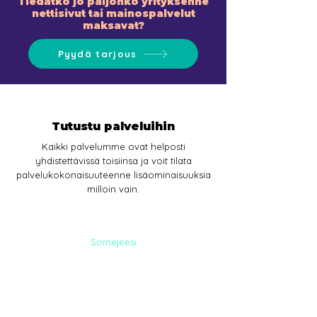
Tiedätkö jo paljonko yrityksenne
nettisivut tai mainospalvelut
maksavat?
Pyydä tarjous
Tutustu palveluihin
Kaikki palvelumme ovat helposti
yhdistettävissä toisiinsa ja voit tilata
palvelukokonaisuuteenne lisäominaisuuksia
milloin vain.
Somejeesi
SOME-
PALVELUT
Somemainonta ja sisältömarkkinointi-