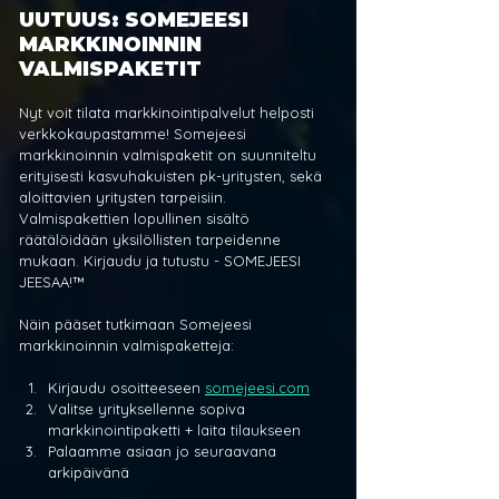
UUTUUS: SOMEJEESI 
MARKKINOINNIN 
VALMISPAKETIT
Nyt voit tilata markkinointipalvelut helposti 
verkkokaupastamme! Somejeesi 
markkinoinnin valmispaketit on suunniteltu 
erityisesti kasvuhakuisten pk-yritysten, sekä 
aloittavien yritysten tarpeisiin. 
Valmispakettien lopullinen sisältö 
räätälöidään yksilöllisten tarpeidenne 
mukaan. Kirjaudu ja tutustu - SOMEJEESI 
JEESAA!™
Näin pääset tutkimaan Somejeesi 
markkinoinnin valmispaketteja:
Kirjaudu osoitteeseen 
somejeesi.com
Valitse yrityksellenne sopiva 
markkinointipaketti + laita tilaukseen
Palaamme asiaan jo seuraavana 
arkipäivänä