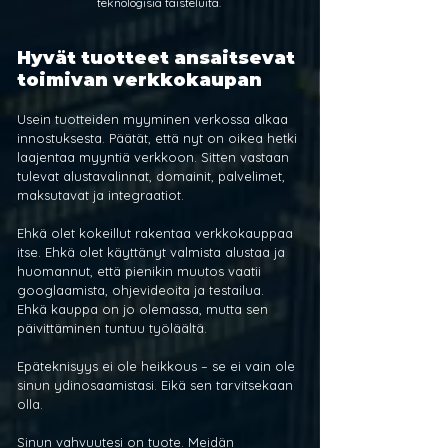
teknologisia taisteluita.
Hyvät tuotteet ansaitsevat 
toimivan verkkokaupan
Usein tuotteiden myyminen verkossa alkaa 
innostuksesta. Päätät, että nyt on oikea hetki 
laajentaa myyntiä verkkoon. Sitten vastaan 
tulevat alustavalinnat, domainit, palvelimet, 
maksutavat ja integraatiot.
Ehkä olet kokeillut rakentaa verkkokauppaa 
itse. Ehkä olet käyttänyt valmista alustaa ja 
huomannut, että pienikin muutos vaatii 
googlaamista, ohjevideoita ja testailua. 
Ehkä kauppa on jo olemassa, mutta sen 
päivittäminen tuntuu työläältä.
Epäteknisyys ei ole heikkous – se ei vain ole 
sinun ydinosaamistasi. Eikä sen tarvitsekaan 
olla.
Sinun vahvuutesi on tuote. Meidän 