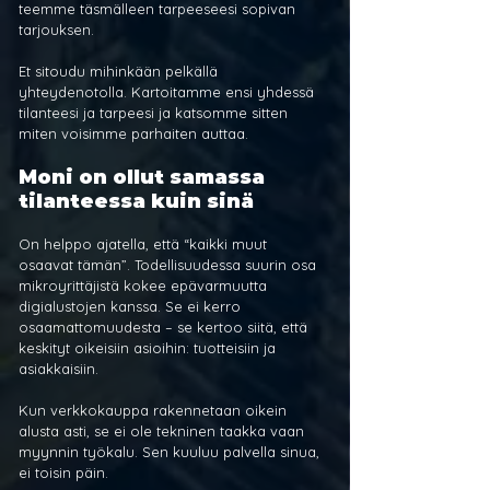
teemme täsmälleen tarpeeseesi sopivan 
tarjouksen.
Et sitoudu mihinkään pelkällä 
yhteydenotolla. Kartoitamme ensi yhdessä 
tilanteesi ja tarpeesi ja katsomme sitten 
miten voisimme parhaiten auttaa.
Moni on ollut samassa 
tilanteessa kuin sinä
On helppo ajatella, että “kaikki muut 
osaavat tämän”. Todellisuudessa suurin osa 
mikroyrittäjistä kokee epävarmuutta 
digialustojen kanssa. Se ei kerro 
osaamattomuudesta – se kertoo siitä, että 
keskityt oikeisiin asioihin: tuotteisiin ja 
asiakkaisiin.
Kun verkkokauppa rakennetaan oikein 
alusta asti, se ei ole tekninen taakka vaan 
myynnin työkalu. Sen kuuluu palvella sinua, 
ei toisin päin.