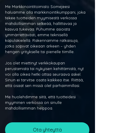
Me Markkinointitoimisto Somejeesi 
haluamme olla markkinointikumppani, joka 
tekee tuotteiden myymisestä verkossa 
mahdollisimman selkeää, hallittavaa ja 
kasvua tukevaa. Puhumme asioista 
ymmärrettävästi, emme teknisellä 
kapulakielellä. Rakennamme ratkaisuja, 
jotka sopivat oikeaan arkeen – yhden 
hengen yritykselle tai pienelle tiimille.
Jos olet miettinyt verkkokaupan 
perustamista tai nykyisen kehittämistä, nyt 
voi olla oikea hetki ottaa seuraava askel. 
Sinun ei tarvitse osata kaikkea itse. Riittää, 
että osaat sen missä olet parhaimmillasi.
Me huolehdimme siitä, että tuotteidesi 
myyminen verkossa on sinulle 
mahdollisimman helppoa.
Ota yhteyttä