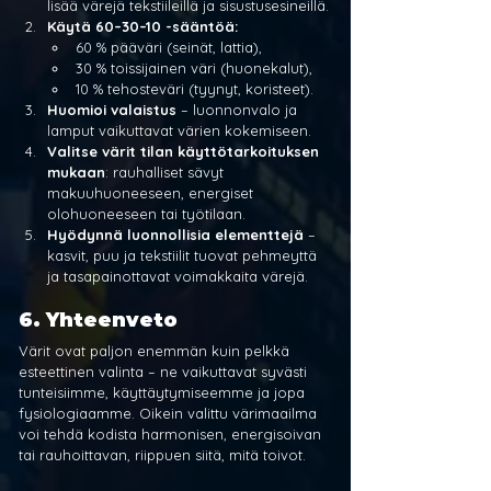
lisää värejä tekstiileillä ja sisustusesineillä.
Käytä 60–30–10 -sääntöä:
60 % pääväri (seinät, lattia),
30 % toissijainen väri (huonekalut),
10 % tehosteväri (tyynyt, koristeet).
Huomioi valaistus
 – luonnonvalo ja 
lamput vaikuttavat värien kokemiseen.
Valitse värit tilan käyttötarkoituksen 
mukaan
: rauhalliset sävyt 
makuuhuoneeseen, energiset 
olohuoneeseen tai työtilaan.
Hyödynnä luonnollisia elementtejä
 – 
kasvit, puu ja tekstiilit tuovat pehmeyttä 
ja tasapainottavat voimakkaita värejä.
6. Yhteenveto
Värit ovat paljon enemmän kuin pelkkä 
esteettinen valinta – ne vaikuttavat syvästi 
tunteisiimme, käyttäytymiseemme ja jopa 
fysiologiaamme. Oikein valittu värimaailma 
voi tehdä kodista harmonisen, energisoivan 
tai rauhoittavan, riippuen siitä, mitä toivot.