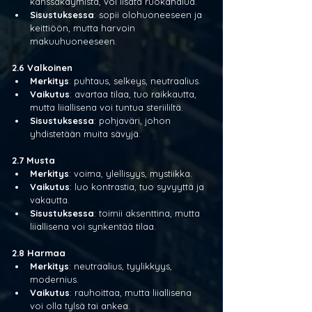
kanssakäymistä, voi lisätä ruokahalua.
Sisustuksessa
: sopii olohuoneeseen ja 
keittiöön, mutta harvoin 
makuuhuoneeseen.
2.6 Valkoinen
Merkitys
: puhtaus, selkeys, neutraalius.
Vaikutus
: avartaa tilaa, tuo raikkautta, 
mutta liiallisena voi tuntua steriililtä.
Sisustuksessa
: pohjaväri, johon 
yhdistetään muita sävyjä.
2.7 Musta
Merkitys
: voima, ylellisyys, mystiikka.
Vaikutus
: luo kontrastia, tuo syvyyttä ja 
vakautta.
Sisustuksessa
: toimii aksenttina, mutta 
liiallisena voi synkentää tilaa.
2.8 Harmaa
Merkitys
: neutraalius, tyylikkyys, 
modernius.
Vaikutus
: rauhoittaa, mutta liiallisena 
voi olla tylsä tai ankea.