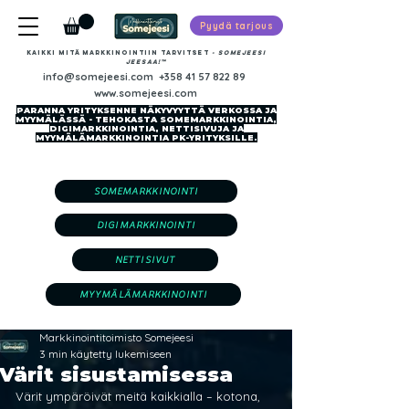
Pyydä tarjous
Kaikki mitä markkinointiin tarvitset
-​ SOMEJEESI
JEESAA!™
info@somejeesi.com
+358 41 57 822 89
www.somejeesi.com
PARANNA YRITYKSENNE NÄKYVYYTTÄ VERKOSSA JA
MYYMÄLÄSSÄ - TEHOKASTA SOMEMARKKINOINTIA,
DIGIMARKKINOINTIA, NETTISIVUJA JA
MYYMÄLÄMARKKINOINTIA PK-YRITYKSILLE.
SOMEMARKKINOINTI
DIGIMARKKINOINTI
NETTISIVUT
MYYMÄLÄMARKKINOINTI
Markkinointitoimisto Somejeesi
3 min käytetty lukemiseen
Värit sisustamisessa
Värit ympäröivät meitä kaikkialla – kotona, 