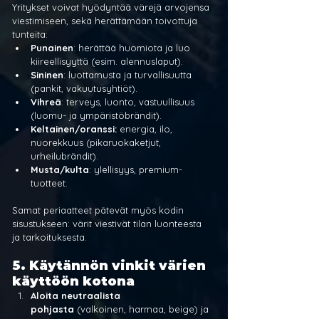
Yritykset voivat hyödyntää värejä arvojensa 
viestimiseen, sekä herättämään toivottuja 
tunteita:
Punainen
: herättää huomiota ja luo 
kiireellisyyttä (esim. alennuslaput).
Sininen
: luottamusta ja turvallisuutta 
(pankit, vakuutusyhtiöt).
Vihreä
: terveys, luonto, vastuullisuus 
(luomu- ja ympäristöbrändit).
Keltainen/oranssi:
 energia, ilo, 
nuorekkuus (pikaruokaketjut, 
urheilubrändit).
Musta/kulta
: ylellisyys, premium-
tuotteet.
Samat periaatteet pätevät myös kodin 
sisustukseen: värit viestivät tilan luonteesta 
ja tarkoituksesta.
5. Käytännön vinkit värien 
käyttöön kotona
Aloita neutraalista 
pohjasta
 (valkoinen, harmaa, beige) ja 