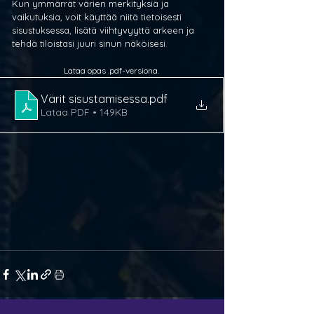
Kun ymmärrät värien merkityksiä ja 
vaikutuksia, voit käyttää niitä tietoisesti 
sisustuksessa, lisätä viihtyvyyttä arkeen ja 
tehdä tiloistasi juuri sinun näköisesi.
Lataa opas .pdf-versiona.
Värit sisustamisessa
.pdf
Lataa PDF • 149KB