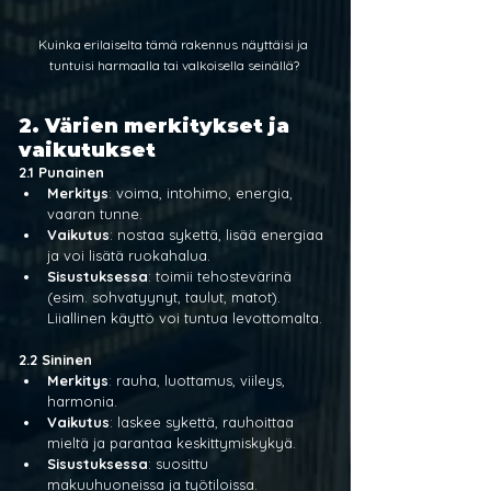
Kuinka erilaiselta tämä rakennus näyttäisi ja 
tuntuisi harmaalla tai valkoisella seinällä?
2. Värien merkitykset ja 
vaikutukset
2.1 Punainen
Merkitys
: voima, intohimo, energia, 
vaaran tunne.
Vaikutus
: nostaa sykettä, lisää energiaa 
ja voi lisätä ruokahalua.
Sisustuksessa
: toimii tehostevärinä 
(esim. sohvatyynyt, taulut, matot). 
Liiallinen käyttö voi tuntua levottomalta.
2.2 Sininen
Merkitys
: rauha, luottamus, viileys, 
harmonia.
Vaikutus
: laskee sykettä, rauhoittaa 
mieltä ja parantaa keskittymiskykyä.
Sisustuksessa
: suosittu 
makuuhuoneissa ja työtiloissa. 