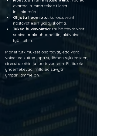
avartaa, tumma tekee tilasta 
intiimimmän.
Ohjata huomiota:
 korostusvärit 
nostavat esiin yksityiskohtia.
Tukea hyvinvointia:
 rauhoittavat värit 
sopivat makuuhuoneisiin, aktivoivat 
työtiloihin.
Monet tutkimukset osoittavat, että värit 
voivat vaikuttaa jopa sydämen sykkeeseen, 
stressitasoihin ja tuottavuuteen. Ei siis ole 
yhdentekevää, millaisia sävyjä 
ympärillämme on.