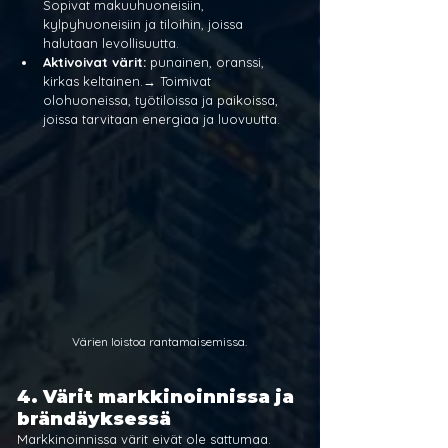
Sopivat makuuhuoneisiin, 
kylpyhuoneisiin ja tiloihin, joissa 
halutaan levollisuutta.
Aktivoivat värit:
 punainen, oranssi, 
kirkas keltainen.→ Toimivat 
olohuoneissa, työtiloissa ja paikoissa, 
joissa tarvitaan energiaa ja luovuutta.
Värien loistoa rantamaisemissa.
4. Värit markkinoinnissa ja 
brändäyksessä
Markkinoinnissa värit eivät ole sattumaa. 