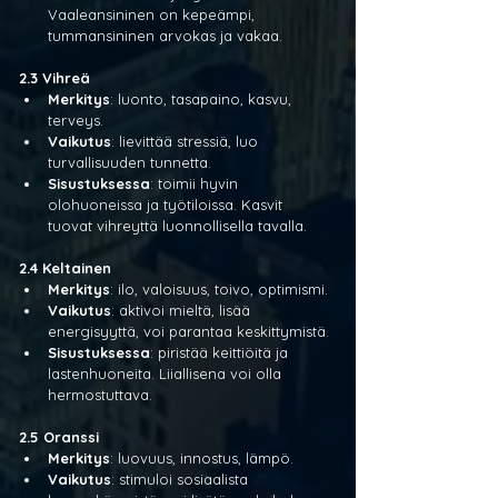
Vaaleansininen on kepeämpi, 
tummansininen arvokas ja vakaa.
2.3 Vihreä
Merkitys
: luonto, tasapaino, kasvu, 
terveys.
Vaikutus
: lievittää stressiä, luo 
turvallisuuden tunnetta.
Sisustuksessa
: toimii hyvin 
olohuoneissa ja työtiloissa. Kasvit 
tuovat vihreyttä luonnollisella tavalla.
2.4 Keltainen
Merkitys
: ilo, valoisuus, toivo, optimismi.
Vaikutus
: aktivoi mieltä, lisää 
energisyyttä, voi parantaa keskittymistä.
Sisustuksessa
: piristää keittiöitä ja 
lastenhuoneita. Liiallisena voi olla 
hermostuttava.
2.5 Oranssi
Merkitys
: luovuus, innostus, lämpö.
Vaikutus
: stimuloi sosiaalista 