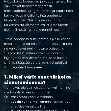
työpaikalla, luonnossa ja kaupungeissa. Ne 
vaikuttavat tiedostamattomasti 
mielialaamme, vireystilaamme ja jopa siihen, 
kuinka koemme tilan viihtyisyyden ja 
lämpöisyyden. Sisustuksessa värit ovat yksi 
tärkeimmistä elementeistä, sillä ne luovat 
tiloihin ilmettä, rytmiä ja tunnelmaa.
Tässä oppaassa sukellamme syvälle värien 
maailmaan: mitä eri värit merkitsevät, miten 
ne vaikuttavat meihin psykologisesti ja 
fysiologisesti, miten värejä voidaan 
hyödyntää markkinoinnissa, sekä kuinka 
sinä voit käyttää värejä kotisi tai työtilasi 
viihtyvyyden lisäämiseen.
1. Miksi värit ovat tärkeitä 
sisustamisessa?
Värit eivät ole vain esteettinen valinta – ne 
ovat viesti, kokemus ja tunne. 
Sisustamisessa väreillä voidaan:
Luoda tunnelma:
 lämmin, rauhoittava, 
energisoiva tai ylellinen.
Muuttaa tilan mittasuhteita: 
vaalea 