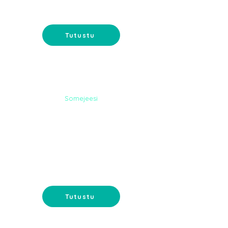
Somemainonta ja sisältömarkkinointi-
tavoita ostajat somessa.
Tutustu
Somejeesi
DIGI-
MARKKINOINTI
Google-mainonta ja
sähköpostimarkkinointi - tavoita
asiakkaat oikeassa paikassa.
Tutustu