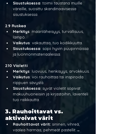
Sisustuksessa
: toimii taustana muille 
väreille, suosittu skandinaavisessa 
sisustuksessa.
2.9 Ruskea
Merkitys
: maanläheisyys, turvallisuus, 
lämpö.
Vaikutus
: vakauttaa, tuo kodikkuutta.
Sisustuksessa
: sopii hyvin puupinnoissa 
ja luonnonmateriaaleissa.
2.10 Violetti
Merkitys
: luovuus, henkisyys, arvokkuus.
Vaikutus
: voi rauhoittaa tai inspiroida 
riippuen sävystä.
Sisustuksessa
: syvät violetit sopivat 
makuuhuoneisiin ja kirjastoihin, laventeli 
tuo raikkautta.
3. Rauhoittavat vs. 
aktivoivat värit
Rauhoittavat värit:
 sininen, vihreä, 
vaalea harmaa, pehmeät pastellit.→ 