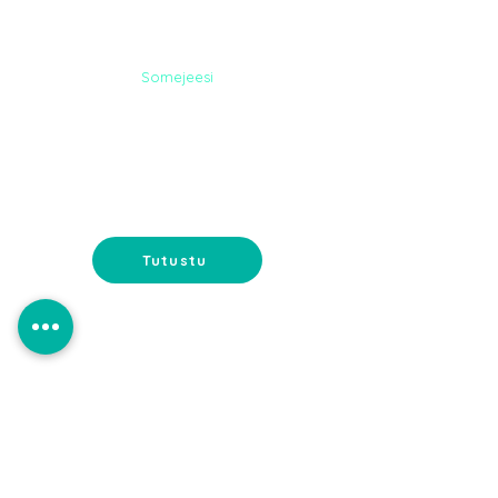
Somejeesi
NETTISIVUT
Nettisivut verkkokaupalla tai
muilla toiveominaisuuksilla. Koko
paketti suunnittelusta ylläpitoon.
Tutustu
Somejeesi
MYYMÄLÄN
MARKKINOINTI