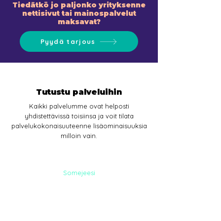
Tiedätkö jo paljonko yrityksenne
nettisivut tai mainospalvelut
maksavat?
Pyydä tarjous
Tutustu palveluihin
Kaikki palvelumme ovat helposti
yhdistettävissä toisiinsa ja voit tilata
palvelukokonaisuuteenne lisäominaisuuksia
milloin vain.
Somejeesi
SOME-
PALVELUT