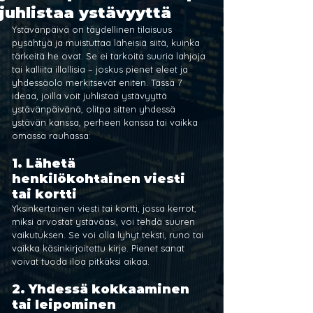
juhlistaa ystävyyttä
Ystävänpäivä on täydellinen tilaisuus 
pysähtyä ja muistuttaa läheisiä siitä, kuinka 
tärkeitä he ovat. Se ei tarkoita suuria lahjoja 
tai kalliita illallisia – joskus pienet eleet ja 
yhdessäolo merkitsevät eniten. Tässä 7 
ideaa, joilla voit juhlistaa ystävyyttä 
ystävänpäivänä, olitpa sitten yhdessä 
ystävän kanssa, perheen kanssa tai vaikka 
omassa rauhassa:
1. Lähetä 
henkilökohtainen viesti 
tai kortti
Yksinkertainen viesti tai kortti, jossa kerrot, 
miksi arvostat ystävääsi, voi tehdä suuren 
vaikutuksen. Se voi olla lyhyt teksti, runo tai 
vaikka käsinkirjoitettu kirje. Pienet sanat 
voivat tuoda iloa pitkäksi aikaa.
2. Yhdessä kokkaaminen 
tai leipominen