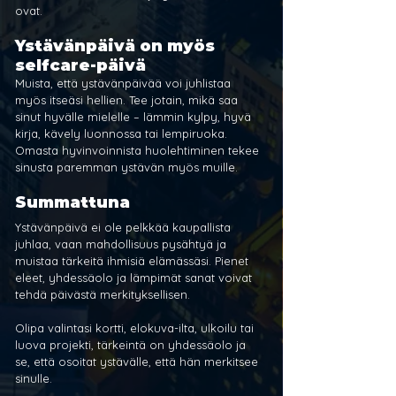
ovat.
Ystävänpäivä on myös 
selfcare-päivä
Muista, että ystävänpäivää voi juhlistaa 
myös itseäsi hellien. Tee jotain, mikä saa 
sinut hyvälle mielelle – lämmin kylpy, hyvä 
kirja, kävely luonnossa tai lempiruoka. 
Omasta hyvinvoinnista huolehtiminen tekee 
sinusta paremman ystävän myös muille.
Summattuna
Ystävänpäivä ei ole pelkkää kaupallista 
juhlaa, vaan mahdollisuus pysähtyä ja 
muistaa tärkeitä ihmisiä elämässäsi. Pienet 
eleet, yhdessäolo ja lämpimät sanat voivat 
tehdä päivästä merkityksellisen.
Olipa valintasi kortti, elokuva-ilta, ulkoilu tai 
luova projekti, tärkeintä on yhdessäolo ja 
se, että osoitat ystävälle, että hän merkitsee 
sinulle.