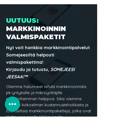
UUTUUS:
MARKKINOINNIN
VALMISPAKETIT
Nyt voit hankkia markkinointipalvelut
Somejeesiltä helposti
valmispakettina!
Kirjaudu ja tutustu,
SOMEJEESI
JEESAA!™
Olemme halunneet tehdä markkinoinnista
pk-yrityksille ja mikroyrittäjille
mahdollisimman helppoa. Siksi olemme
luoneet kokoelman kustannustehokkaita ja
tuloksellisia markkinointipaketteja, jotka ovat
tilattavissa parilla klikkauksella
verkkokaupastamme.
Paketteja löytyy kategorioille: