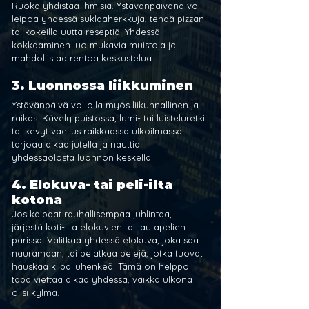
Ruoka yhdistää ihmisiä. Ystävänpäivänä voi 
leipoa yhdessä suklaaherkkuja, tehdä pizzan 
tai kokeilla uutta reseptiä. Yhdessä 
kokkaaminen luo mukavia muistoja ja 
mahdollistaa rentoa keskustelua.
3. Luonnossa liikkuminen
Ystävänpäivä voi olla myös liikunnallinen ja 
raikas. Kävely puistossa, lumi- tai luisteluretki 
tai kevyt vaellus raikkaassa ulkoilmassa 
tarjoaa aikaa jutella ja nauttia 
yhdessäolosta luonnon keskellä.
4. Elokuva- tai peli-ilta 
kotona
Jos kaipaat rauhallisempaa juhlintaa, 
järjestä koti-ilta elokuvien tai lautapelien 
parissa. Valitkaa yhdessä elokuva, joka saa 
nauramaan, tai pelatkaa pelejä, jotka tuovat 
hauskaa kilpailuhenkeä. Tämä on helppo 
tapa viettää aikaa yhdessä, vaikka ulkona 
olisi kylmä.