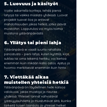
5. Luovuus ja käsityöt
Voitte askarrella kortteja, tehdä pieniä 
lahjoja tai vaikka maalata yhdessä. Luovat 
projektit tuovat iloa ja antavat 
mahdollisuuden jakaa hetkiä, jotka jäävät 
muistoihin. Lopputulos voi myös toimia 
muistona ystävänpäivästä.
6. Yllätys tai pieni lahja
Ystävänpäivä ei vaadi suurta rahallista 
panostusta – pieni lahja, kuten kynttilä, kirja, 
suklaa tai oma tekemä herkku, voi kertoa 
enemmän kuin mikään kallis ostos. Ajatus ja 
huomio merkitsevät enemmän kuin hinta.
7. Viettäkää aikaa 
muistellen yhteisiä hetkiä
Ystävänpäivä on täydellinen hetki katsoa 
valokuvia, jakaa muistoja ja nauraa 
yhdessä. Yhteiset tarinat vahvistavat 
ystävyyssuhdetta ja muistuttavat siitä, kuinka 
tärkeitä toisen läsnäolo ja yhteiset hetket 