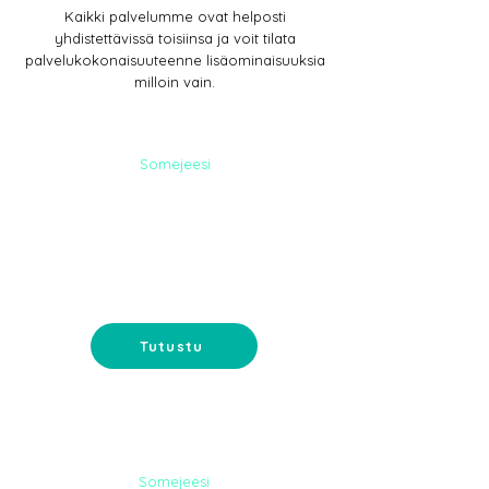
Kaikki palvelumme ovat helposti
yhdistettävissä toisiinsa ja voit tilata
palvelukokonaisuuteenne lisäominaisuuksia
milloin vain.
Somejeesi
SOME-
PALVELUT
Somemainonta ja sisältömarkkinointi-
tavoita ostajat somessa.
Tutustu
Somejeesi