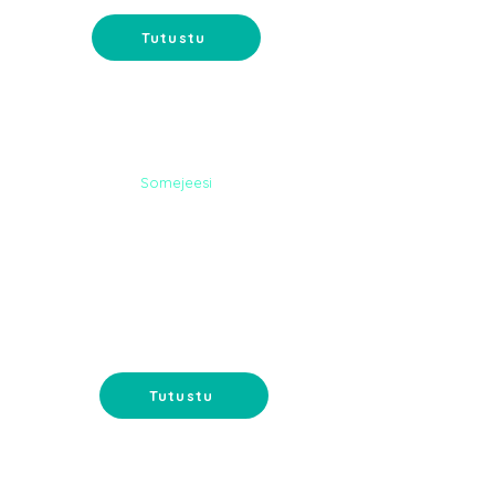
Tutustu
Somejeesi
MYYMÄLÄN
MARKKINOINTI
Myymälän uudistaminen ja
myymälän markkinointi - lisää
myyntiä myymälän avulla.
Tutustu