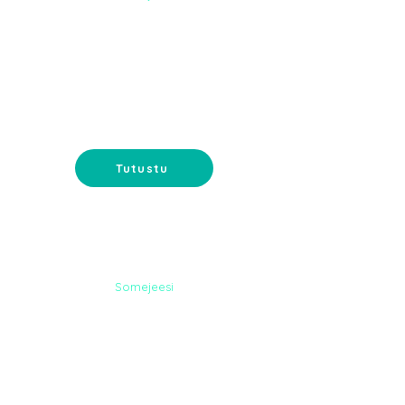
DIGI-
MARKKINOINTI
Google-mainonta ja
sähköpostimarkkinointi - tavoita
asiakkaat oikeassa paikassa.
Tutustu
Somejeesi
NETTISIVUT
Nettisivut verkkokaupalla tai
muilla toiveominaisuuksilla. Koko
paketti suunnittelusta ylläpitoon.