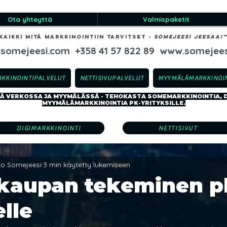
Ota yhteyttä
Valmispaketit
Kaikki mitä markkinointiin tarvitset
-​ SOMEJEESI JEESAA!
@somejeesi.com
+358 41 57 822 89
www.somejees
RKKINOINTIPALVELUT
NETTISIVUPALVELUT
MYYMÄLÄMARKKINOIN
 VERKOSSA JA MYYMÄLÄSSÄ - TEHOKASTA SOMEMARKKINOINTIA, DI
MYYMÄLÄMARKKINOINTIA PK-YRITYKSILLE.
DIGIMARKKINOINTI
NETTISIVUT
sto Somejeesi
3 min käytetty lukemiseen
kaupan tekeminen p
elle