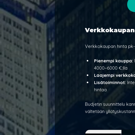
Verkkokaupan h
Verkkokaupan hinta pk-yr
Pienempi kauppa: 
4000–6000 €:lla
Laajempi verkkok
Lisätoiminnot:
 Int
hintaa
Budjetin suunnittelu kan
vältetään yllätyskustann