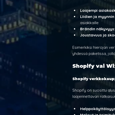
Laajempi asiakask
Liidien ja myynnin
asiakkaille
Brändin näkyvyys:
Joustavuus ja ska
Esimerkiksi hierojan ve
yhdessä paketissa, joll
Shopify vai W
Shopify verkkokaup
Shopify on suosittu alust
laajennettavan ratkaisu
Helppokäyttöisyys
Maksut ja toimituk