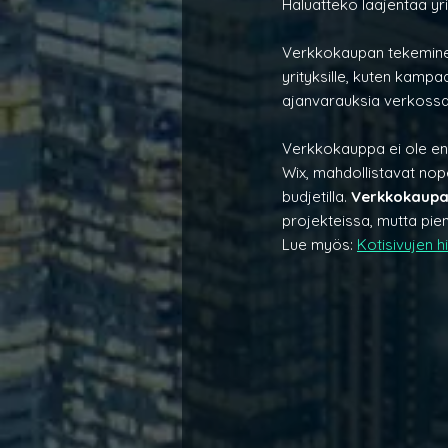
Haluatteko laajentaa yr
Verkkokaupan tekeminen 
yrityksille, kuten kampaa
ajanvarauksia verkossa
Verkkokauppa ei ole enää
Wix, mahdollistavat nope
budjetilla. 
Verkkokaupan 
projekteissa, mutta pi
Lue myös: 
Kotisivujen h