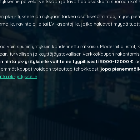
ityksenne palvelut verkkoon ja tavoittaa asiakkaita suoraan koti
pk-yritykselle on nykyään tärkeä osa liiketoimintaa, myös pienil
moille, ravintoloille tai LVI-asentajille, jotka haluavat myydä tuotte
.
 vain suuriin yrityksiin kohdennettu ratkaisu. Modernit alustat, k
an, turvallisen ja käyttäjäystävällisen verkkokaupan rakentamise
hinta pk-yritykselle vaihtelee tyypillisesti 5000–12 000 €
 la
enemmät kaupat voidaan toteuttaa tehokkaasti 
jopa pienemmällä 
inta pk-yritykselle