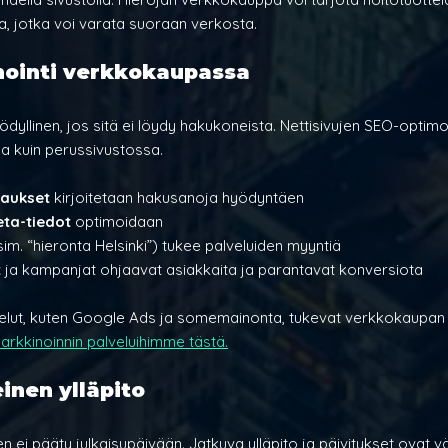
ja, jotka voi varata suoraan verkosta.
nointi verkkokaupassa
yllinen, jos sitä ei löydy hakukoneista. Nettisivujen SEO-optimoi
 kuin perussivustossa.
vaukset 
kirjoitetaan hakusanoja hyödyntäen
ta-tiedot
 optimoidaan
sim. “hieronta Helsinki”) tukee palveluiden myyntiä
t
 ja kampanjat ohjaavat asiakkaita ja parantavat konversiota
lvelut, kuten Google Ads ja somemainonta, tukevat verkkokaupan
kkinoinnin palveluihimme tästä.
einen ylläpito
ei pääty julkaisupäivään. Jatkuva ylläpito ja päivitykset ovat v