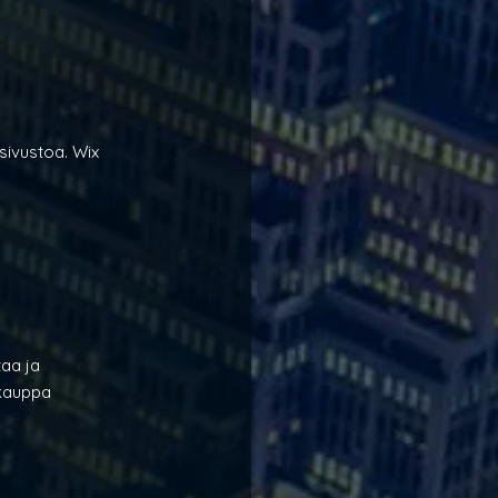
a
sivustoa. Wix 
taa ja 
okauppa 