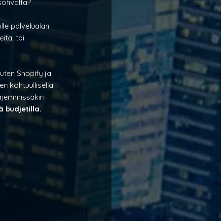
sohvalta? 
le palvelualan 
ita, tai 
uten Shopify ja 
n kohtuullisella 
ajemmissakin 
budjetilla. 