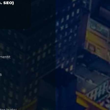
s. SEO)
mentit:
i
en lisäksi 