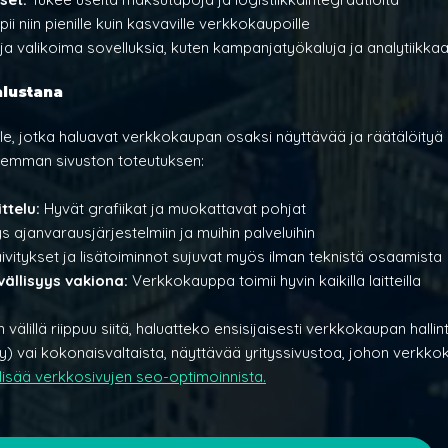
pii niin pienille kuin kasvaville verkkokaupoille
ja valikoima sovelluksia, kuten kampanjatyökaluja ja analytiikka
lustana
lle, jotka haluavat verkkokaupan osaksi näyttävää ja räätälöityä 
ajemman sivuston toteutuksen:
ttelu:
 Hyvät grafiikat ja muokattavat pohjat
s ajanvarausjärjestelmiin ja muihin palveluihin
ivitykset ja lisätoiminnot sujuvat myös ilman teknistä osaamista
vällisyys vakiona:
 Verkkokauppa toimii hyvin kaikilla laitteilla
n välillä riippuu siitä, haluatteko ensisijaisesti verkkokaupan hallin
y) vai kokonaisvaltaista, näyttävää yrityssivustoa, johon verkk
lisää verkkosivujen seo-optimoinnista.