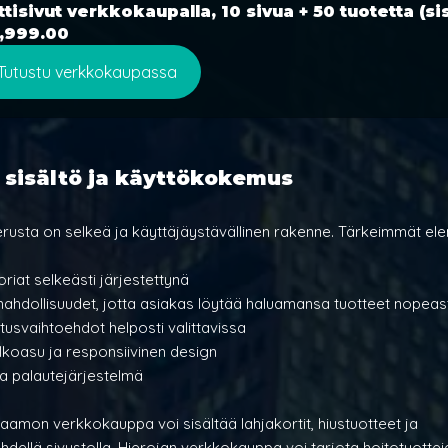
tisivut verkkokaupalla, 10 sivua + 50 tuotetta (si
,999.00
Tutustu verkkokaupassa
sisältö ja käyttökokemus
usta on selkeä ja käyttäjäystävällinen rakenne. Tärkeimmät ele
riat selkeästi järjestettynä
ahdollisuudet, jotta asiakas löytää haluamansa tuotteet nopeast
tusvaihtoehdot helposti valittavissa
lkoasu ja responsiivinen design
a palautejärjestelmä
aamon verkkokauppa voi sisältää lahjakortit, hiustuotteet ja 
ellä sivustolla. Hierojan verkkokauppa voi tarjota hoitotuotteid