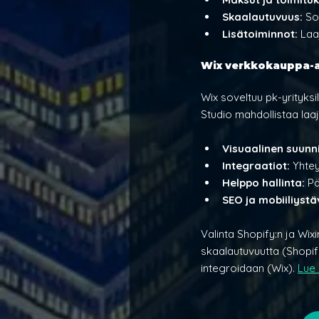
Skaalautuvuus: 
So
Lisätoiminnot:
 Laa
Wix verkkokauppa-a
Wix soveltuu pk-yrityksi
Studio mahdollistaa la
Visuaalinen suunni
Integraatiot:
 Yhtey
Helppo hallinta: 
Pä
SEO ja mobiiliystä
Valinta Shopify:n ja Wixi
skaalautuvuutta (Shopif
integroidaan (Wix). 
Lue 