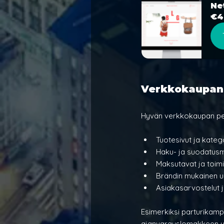
Net
€4
Verkkokaupan 
Hyvän verkkokaupan per
Tuotesivut ja katego
Haku- ja suodatusm
Maksutavat ja toimi
Brändin mukainen u
Asiakasarvostelut j
Esimerkiksi parturikamp
ajanvarauslomakkeen yhd