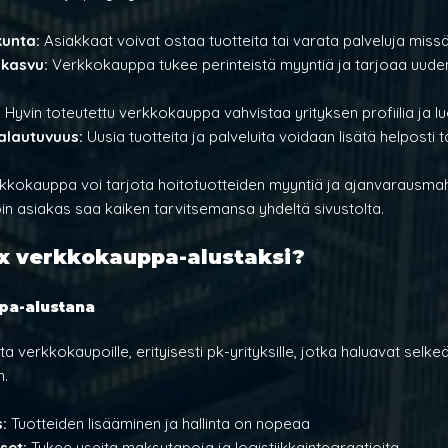
unta: 
Asiakkaat voivat ostaa tuotteita tai varata palveluja missä
 kasvu: 
Verkkokauppa tukee perinteistä myyntiä ja tarjoaa uude
 
Hyvin toteutettu verkkokauppa vahvistaa yrityksen profiilia ja 
alautuvuus:
 Uusia tuotteita ja palveluita voidaan lisätä helpost
rkkokauppa voi tarjota hoitotuotteiden myyntiä ja ajanvarausma
oin asiakas saa kaiken tarvitsemansa yhdeltä sivustolta.
ix verkkokauppa-alustaksi?
pa-alustana
a verkkokaupoille, erityisesti pk-yrityksille, jotka haluavat selkeä
n.
: 
Tuotteiden lisääminen ja hallinta on nopeaa
set: 
Tukee useita maksutapoja ja logistiikkaintegraatioita