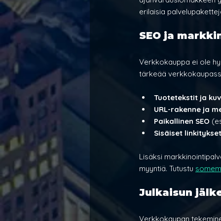
erilaisia palvelupakette
SEO ja markki
Verkkokauppa ei ole hyöd
tärkeää verkkokaupassa
Tuotetekstit ja ku
URL-rakenne ja me
Paikallinen SEO
 (e
Sisäiset linkitykse
Lisäksi markkinointipa
myyntiä. Tutustu 
somemar
Julkaisun jälk
Verkkokaupan tekeminen 