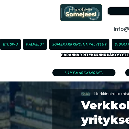
info
ETUSIVU
PALVELUT
SOMEMARKKINOINTIPALVELUT
DIGIMA
PARANNA YRITYKSENNE NÄKYVYYTTÄ
SOMEMARKKINOINTI
Markkinointitoimi
Verkko
yrityks