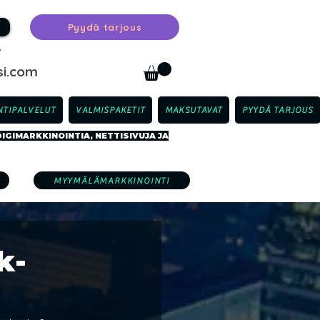
Pyydä tarjous
™
i.com
TIPALVELUT
VALMISPAKETIT
MAKSUTAVAT
PYYDÄ TARJOUS
GIMARKKINOINTIA, NETTISIVUJA JA
MYYMÄLÄMARKKINOINTI
k-