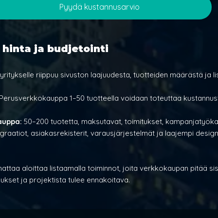
Pyydä kustannusarvio
inta ja budjetointi
itykselle riippuu sivuston laajuudesta, tuotteiden määrästä ja li
Perusverkkokauppa 1–50 tuotteella voidaan toteuttaa kustannus
auppa:
 50–200 tuotetta, maksutavat, toimitukset, kampanjatyöka
egraatiot, asiakasrekisterit, varausjärjestelmät ja laajempi desig
nattaa aloittaa listaamalla toiminnot, joita verkkokaupan pitää sis
ukset ja projektista tulee ennakoitava. 