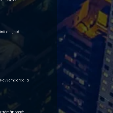
nti on yhtä 
 kävijämäärää ja 
älttämättömiä: