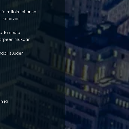
 ja milloin tahansa
n kanavan 
luottamusta
i tarpeen mukaan
hdollisuuden 
n ja 