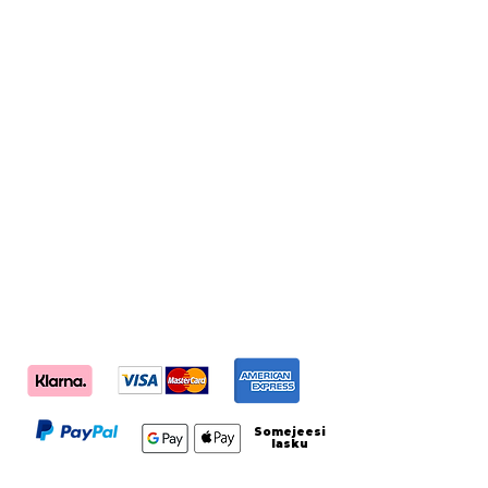
Somejeesi
lasku