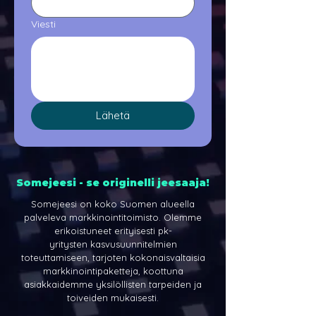
Viesti
Lähetä
Somejeesi - se originelli jeesaaja!
Somejeesi on koko Suomen alueella
palveleva markkinointitoimisto. Olemme
erikoistuneet erityisesti
pk-
yritysten
kasvusuunnitelmien
toteuttamiseen, tarjoten kokonaisvaltaisia
markkinointipaketteja, koottuna
asiakkaidemme yksilöllisten tarpeiden ja
toiveiden mukaisesti.