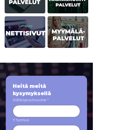
Heitä meitä 
kysymyksellä
Sähköpostiosoite
*
Y-tunnus