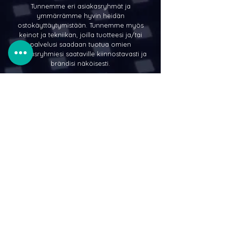
Tunnemme eri asiakasryhmät ja
ymmärrämme hyvin heidän
ostokäyttäytymistään. Tunnemme myös
keinot ja tekniikan, joilla tuotteesi ja/tai
palvelusi saadaan tuotua omien
asiakasryhmiesi saataville kiinnostavasti ja
brändisi näköisesti.
PYYDÄ TARJOUS
MARKKINOINNIN VALMISPAKETIT
SOMEJEESI PALVELUT
Etusivulle