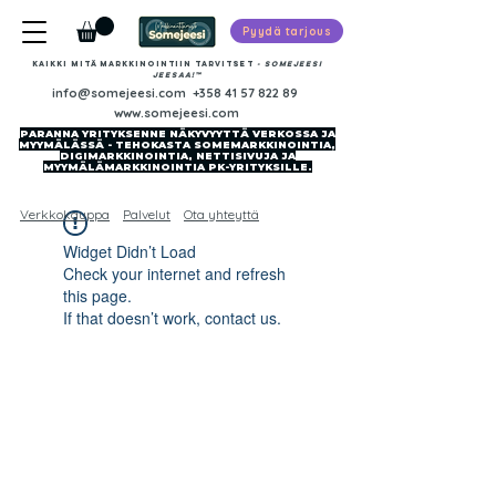
Pyydä tarjous
Kaikki mitä markkinointiin tarvitset
-​ SOMEJEESI
JEESAA!™
info@somejeesi.com
+358 41 57 822 89
www.somejeesi.com
PARANNA YRITYKSENNE NÄKYVYYTTÄ VERKOSSA JA
MYYMÄLÄSSÄ - TEHOKASTA SOMEMARKKINOINTIA,
DIGIMARKKINOINTIA, NETTISIVUJA JA
MYYMÄLÄMARKKINOINTIA PK-YRITYKSILLE.
Verkkokauppa
Palvelut
Ota yhteyttä
Widget Didn’t Load
Check your internet and refresh
this page.
If that doesn’t work, contact us.