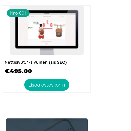
Nro 001
Nettisivut, 1-sivuinen (sis SEO)
Hinta
€495.00
Lisää ostoskoriin
Nro 002