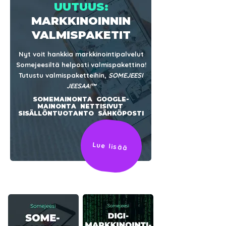
UUTUUS:
MARKKINOINNIN
Nettisivut, 10 sivua (sis. SEO)
Kahvikuppi "TOSI JEES!" musta-
Kahvikuppi "TOSI JEES" musta-valkoinen
VALMISPAKETIT
vaaleanpunainen
Hinta
Hinta
€995.00
€12.90
Nyt voit hankkia markkinointipalvelut
Hinta
€12.90
Somejeesiltä helposti valmispakettina!
Lisää ostoskoriin
Lisää ostoskoriin
Tutustu valmispaketteihin,
SOMEJEESI
Lisää ostoskoriin
JEESAA!™
SOMEMAINONTA GOOGLE-
MAINONTA NETTISIVUT
SISÄLLÖNTUOTANTO SÄHKÖPOSTI
Lue lisää