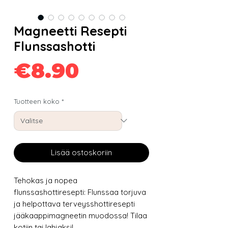
Magneetti Resepti
Flunssashotti
Hinta
€8.90
Tuotteen koko
*
Lisää ostoskoriin
Tehokas ja nopea
flunssashottiresepti: Flunssaa torjuva
ja helpottava terveysshottiresepti
jääkaappimagneetin muodossa! Tilaa
kotiin tai lahjaksi!