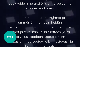
asiakkaidemme yksilöllisten tarpeiden ja
toiveiden mukaisesti.
Tunnemme eri asiakasryhmät ja
ymmärrämme hyvin heidän
ostokäyttäytymistään. Tunnemme myös
keinot ja tekniikan, joilla tuotteesi ja/tai
palvelusi saadaan tuotua omien
asiakasryhmiesi saataville kiinnostavasti ja
brändisi näköisesti.
PYYDÄ TARJOUS
MARKKINOINNIN VALMISPAKETIT
SOMEJEESI PALVELUT