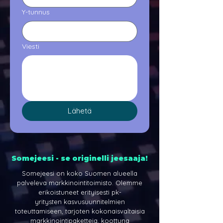
Y-tunnus
Viesti
Lähetä
Somejeesi - se originelli jeesaaja!
Somejeesi on koko Suomen alueella
palveleva markkinointitoimisto. Olemme
erikoistuneet erityisesti
pk-
yritysten
kasvusuunnitelmien
toteuttamiseen, tarjoten kokonaisvaltaisia
markkinointipaketteja, koottuna