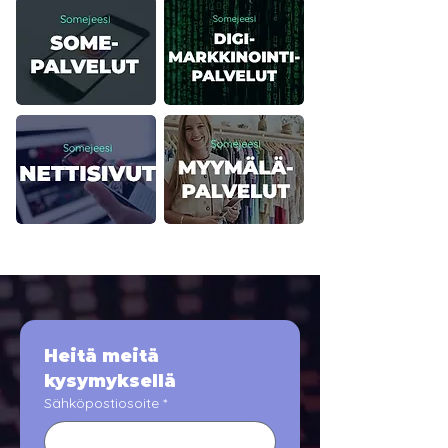
Heitä meitä 
kysymyksellä
Sähköpostiosoite
*