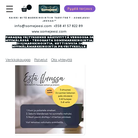
Pyydä tarjous
Kaikki mitä markkinointiin tarvitset
-​ SOMEJEESI
JEESAA!™
info@somejeesi.com
+358 41 57 822 89
www.somejeesi.com
PARANNA YRITYKSENNE NÄKYVYYTTÄ VERKOSSA JA
MYYMÄLÄSSÄ - TEHOKASTA SOMEMARKKINOINTIA,
DIGIMARKKINOINTIA, NETTISIVUJA JA
MYYMÄLÄMARKKINOINTIA PK-YRITYKSILLE.
Verkkokauppa
Palvelut
Ota yhteyttä