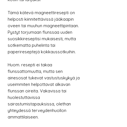
Tämä kätevä magneettiresepti on
helposti kiinnitettävissä jääkaapin
oveen tai muuhun magneettipintaan.
Pystyt torjumaan flunssaa uuden
suosikkireseptisi mukaisesti, mutta
sotkematta puhelinta tai
paperireseptejä kokkaussotkuihin.
Huom. resepti ei takaa
flunssattomuutta, mutta sen
ainesosat tukevat vastustuskykyä ja
useimmiten helpottavat alkavan
flunssan oireita. Vakavissa tai
huolestuttavissa
sairastumistapauksissa, olethan
yhteydessä terveydenhuollon
ammattilaiseen.