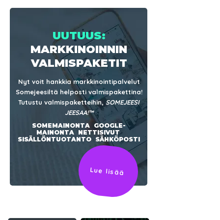
UUTUUS:
MARKKINOINNIN
Nettisivut, 10 sivua (sis. SEO)
Kahvikuppi "TOSI JEES!" musta-
Kahvikuppi "TOSI JEES" musta-valkoinen
VALMISPAKETIT
vaaleanpunainen
Hinta
Hinta
€995.00
€12.90
Nyt voit hankkia markkinointipalvelut
Hinta
€12.90
Somejeesiltä helposti valmispakettina!
Lisää ostoskoriin
Lisää ostoskoriin
Tutustu valmispaketteihin,
SOMEJEESI
Lisää ostoskoriin
JEESAA!™
SOMEMAINONTA GOOGLE-
MAINONTA NETTISIVUT
SISÄLLÖNTUOTANTO SÄHKÖPOSTI
Lue lisää