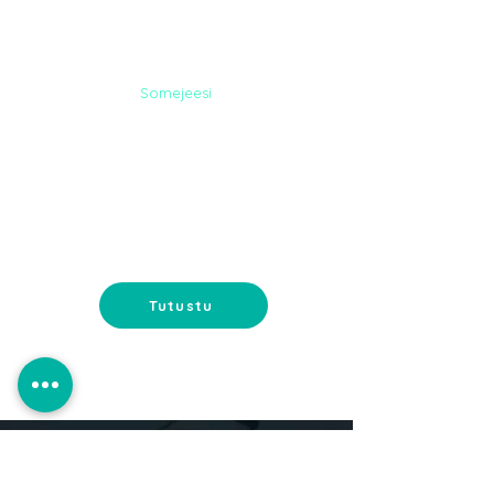
Somejeesi
MYYMÄLÄN
MARKKINOINTI
Myymälän uudistaminen ja
myymälän markkinointi - lisää
myyntiä myymälän avulla.
Tutustu
UUTUUS: