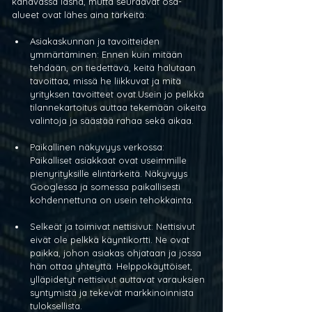
kanavassa läsnä, mutta seuraavat osa-
alueet ovat lähes aina tärkeitä:
Asiakaskunnan ja tavoitteiden 
ymmärtäminen: Ennen kuin mitään 
tehdään, on tiedettävä, keitä halutaan 
tavoittaa, missä he liikkuvat ja mitä 
yrityksen tavoitteet ovat.Usein jo pelkkä 
tilannekartoitus auttaa tekemään oikeita 
valintoja ja säästää rahaa sekä aikaa.
Paikallinen näkyvyys verkossa: 
Paikalliset asiakkaat ovat useimmille 
pienyrityksille elintärkeitä. Näkyvyys 
Googlessa ja somessa paikallisesti 
kohdennettuna on usein tehokkainta.
Selkeät ja toimivat nettisivut: Nettisivut 
eivät ole pelkkä käyntikortti. Ne ovat 
paikka, johon asiakas ohjataan ja jossa 
hän ottaa yhteyttä. Helppokäyttöiset, 
ylläpidetyt nettisivut auttavat varauksien 
syntymistä ja tekevät markkinoinnista 
tuloksellista.