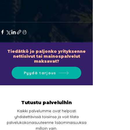
Tiedätkö jo paljonko yrityksenne
nettisivut tai mainospalvelut
maksavat?
Pyydä tarjous
Tutustu palveluihin
Kaikki palvelumme ovat helposti
yhdistettävissä toisiinsa ja voit tilata
palvelukokonaisuuteenne lisäominaisuuksia
milloin vain.