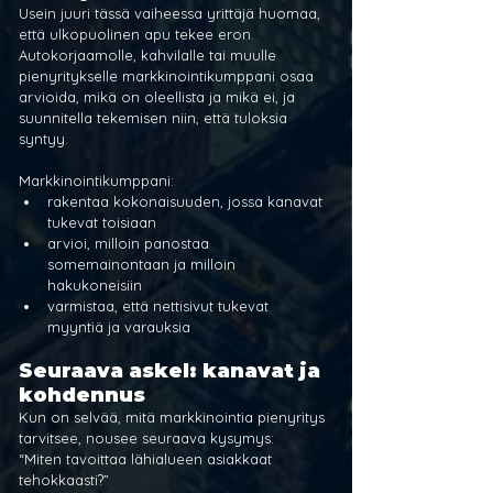
Usein juuri tässä vaiheessa yrittäjä huomaa, 
että ulkopuolinen apu tekee eron. 
Autokorjaamolle, kahvilalle tai muulle 
pienyritykselle markkinointikumppani osaa 
arvioida, mikä on oleellista ja mikä ei, ja 
suunnitella tekemisen niin, että tuloksia 
syntyy.
Markkinointikumppani:
rakentaa kokonaisuuden, jossa kanavat 
tukevat toisiaan
arvioi, milloin panostaa 
somemainontaan ja milloin 
hakukoneisiin
varmistaa, että nettisivut tukevat 
myyntiä ja varauksia
Seuraava askel: kanavat ja 
kohdennus
Kun on selvää, mitä markkinointia pienyritys 
tarvitsee, nousee seuraava kysymys:
“Miten tavoittaa lähialueen asiakkaat 
tehokkaasti?”