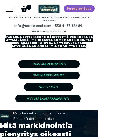
Pyydä tarjous
Kaikki mitä markkinointiin tarvitset
-​ SOMEJEESI
JEESAA!™
info@somejeesi.com
+358 41 57 822 89
www.somejeesi.com
PARANNA YRITYKSENNE NÄKYVYYTTÄ VERKOSSA JA
MYYMÄLÄSSÄ - TEHOKASTA SOMEMARKKINOINTIA,
DIGIMARKKINOINTIA, NETTISIVUJA JA
MYYMÄLÄMARKKINOINTIA PK-YRITYKSILLE.
SOMEMARKKINOINTI
DIGIMARKKINOINTI
NETTISIVUT
MYYMÄLÄMARKKINOINTI
Markkinointitoimisto Somejeesi
2 min käytetty lukemiseen
Mitä markkinointia
pienyritys oikeasti