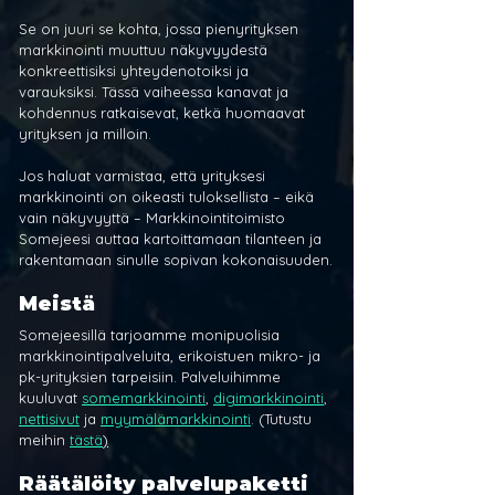
Se on juuri se kohta, jossa pienyrityksen 
markkinointi muuttuu näkyvyydestä 
konkreettisiksi yhteydenotoiksi ja 
varauksiksi. Tässä vaiheessa kanavat ja 
kohdennus ratkaisevat, ketkä huomaavat 
yrityksen ja milloin.
Jos haluat varmistaa, että yrityksesi 
markkinointi on oikeasti tuloksellista – eikä 
vain näkyvyyttä – Markkinointitoimisto 
Somejeesi auttaa kartoittamaan tilanteen ja 
rakentamaan sinulle sopivan kokonaisuuden.
Meistä
Somejeesillä tarjoamme monipuolisia 
markkinointipalveluita, erikoistuen mikro- ja 
pk-yrityksien tarpeisiin. Palveluihimme 
kuuluvat 
somemarkkinointi
, 
digimarkkinointi
, 
nettisivut
 ja 
myymälämarkkinointi
. (Tutustu 
meihin 
tästä
)
Räätälöity palvelupaketti