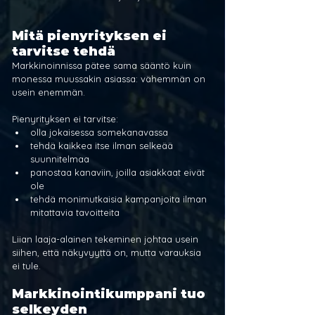
Mitä pienyrityksen ei 
tarvitse tehdä
Markkinoinnissa pätee sama sääntö kuin 
monessa muussakin asiassa: vähemmän on 
usein enemmän. 
Pienyrityksen ei tarvitse:
olla jokaisessa somekanavassa
tehdä kaikkea itse ilman selkeää 
suunnitelmaa
panostaa kanaviin, joilla asiakkaat eivät 
ole
tehdä monimutkaisia kampanjoita ilman 
mitattavia tavoitteita
Liian laaja-alainen tekeminen johtaa usein 
siihen, että näkyvyyttä on, mutta varauksia 
ei tule.
Markkinointikumppani tuo 
selkeyden