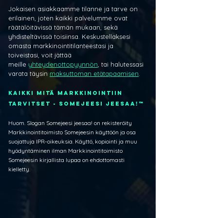
Jokaisen asiakkaamme tilanne ja tarve on 
erilainen, joten kaikki palvelumme ovat 
räätälöitävissä tämän mukaan, sekä 
yhdisteltävissä toisiinsa. Keskustellaksesi 
omasta markkinointitilanteestasi ja 
toiveistasi, voit jättää 
meille 
yhteydenottopyynnön
, tai halutessasi 
varata täysin 
maksuttoman etätapaamisen
.
Kaikki mitä markkinointiin 
tarvitset - SOMEJEESI JEESAA!™
Huom. Slogan Somejeesi jeesaa! on rekisteröity 
Markkinointitoimisto Somejeesin käyttöön ja osa 
suojattuja IPR-oikeuksia. Käyttö, kopiointi ja muu 
hyödyntäminen ilman Markkinointitoimisto 
Somejeesin kirjallista lupaa on ehdottomasti 
kielletty.