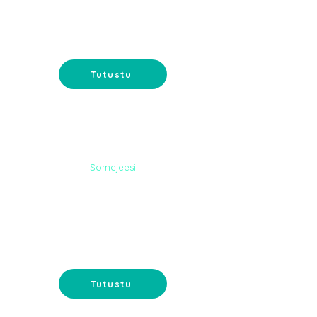
Google-mainonta ja
sähköpostimarkkinointi - tavoita
asiakkaat oikeassa paikassa.
Tutustu
Somejeesi
NETTISIVUT
Nettisivut verkkokaupalla tai
muilla toiveominaisuuksilla. Koko
paketti suunnittelusta ylläpitoon.
Tutustu