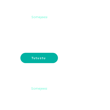
Somejeesi
SOME-
PALVELUT
Somemainonta ja sisältömarkkinointi-
tavoita ostajat somessa.
Tutustu
Somejeesi
DIGI-
MARKKINOINTI