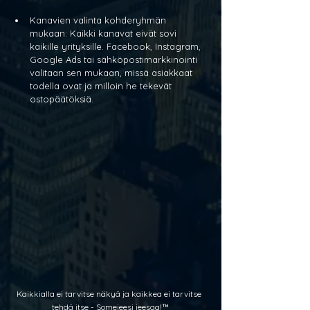
Kanavien valinta kohderyhmän 
mukaan: Kaikki kanavat eivät sovi 
kaikille yrityksille. Facebook, Instagram, 
Google Ads tai sähköpostimarkkinointi 
valitaan sen mukaan, missä asiakkaat 
todella ovat ja milloin he tekevät 
ostopäätöksiä.
Kaikkialla ei tarvitse näkyä ja kaikkea ei tarvitse 
tehdä itse - Somejeesi jeesa
a!™