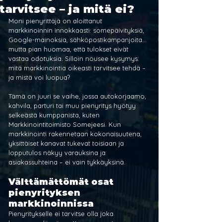
tarvitsee – ja mitä ei?
Moni pienyrittäjä on aloittanut 
markkinoinnin innokkaasti: somepäivityksiä, 
Google-mainoksia, sähköpostikampanjoita… 
mutta pian huomaa, että tulokset eivät 
vastaa odotuksia. Silloin nousee kysymys: 
mitä markkinointia oikeasti tarvitsee tehdä – 
ja mistä voi luopua?
Tämä on juuri se vaihe, jossa autokorjaamo, 
kahvila, parturi tai muu pienyritys hyötyy 
selkeästä kumppanista, kuten 
Markkinointitoimisto Somejeesi. Kun 
markkinointi rakennetaan kokonaisuutena, 
yksittäiset kanavat tukevat toisiaan ja 
lopputulos näkyy varauksina ja 
asiakassuhteina – ei vain tykkäyksinä.
Välttämättömät osat 
pienyrityksen 
markkinoinnissa
Pienyritykselle ei tarvitse olla joka 