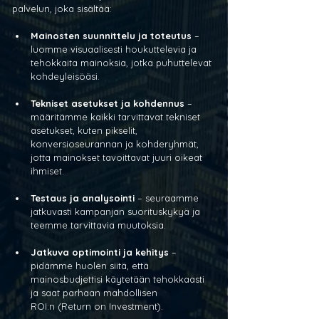
palvelun, joka sisältää:
Mainosten suunnittelu ja toteutus
 – 
luomme visuaalisesti houkuttelevia ja 
tehokkaita mainoksia, jotka puhuttelevat 
kohdeyleisöäsi.
Tekniset asetukset ja kohdennus
 – 
määritämme kaikki tarvittavat tekniset 
asetukset, kuten pikselit, 
konversioseurannan ja kohderyhmät, 
jotta mainokset tavoittavat juuri oikeat 
ihmiset.
Testaus ja analysointi
 – seuraamme 
jatkuvasti kampanjan suorituskykyä ja 
teemme tarvittavia muutoksia.
Jatkuva optimointi ja kehitys
 – 
pidämme huolen siitä, että 
mainosbudjettisi käytetään tehokkaasti 
ja saat parhaan mahdollisen 
ROI:n (Return on Investment).