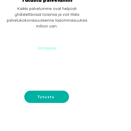
Tutustu palveluihin
Kaikki palvelumme ovat helposti
yhdistettävissä toisiinsa ja voit tilata
palvelukokonaisuuteenne lisäominaisuuksia
milloin vain.
Somejeesi
SOME-
PALVELUT
Somemainonta ja sisältömarkkinointi-
tavoita ostajat somessa.
Tutustu