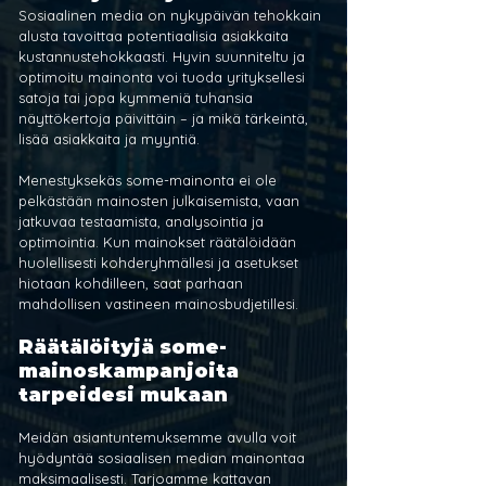
Sosiaalinen media on nykypäivän tehokkain 
alusta tavoittaa potentiaalisia asiakkaita 
kustannustehokkaasti. Hyvin suunniteltu ja 
optimoitu mainonta voi tuoda yrityksellesi 
satoja tai jopa kymmeniä tuhansia 
näyttökertoja päivittäin – ja mikä tärkeintä, 
lisää asiakkaita ja myyntiä.
Menestyksekäs some-mainonta ei ole 
pelkästään mainosten julkaisemista, vaan 
jatkuvaa testaamista, analysointia ja 
optimointia. Kun mainokset räätälöidään 
huolellisesti kohderyhmällesi ja asetukset 
hiotaan kohdilleen, saat parhaan 
mahdollisen vastineen mainosbudjetillesi.
Räätälöityjä some-
mainoskampanjoita 
tarpeidesi mukaan
Meidän asiantuntemuksemme avulla voit 
hyödyntää sosiaalisen median mainontaa 
maksimaalisesti. Tarjoamme kattavan 