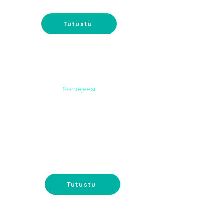
Tutustu
Somejeesi
MYYMÄLÄN
MARKKINOINTI
Myymälän uudistaminen ja
myymälän markkinointi - lisää
myyntiä myymälän avulla.
Tutustu