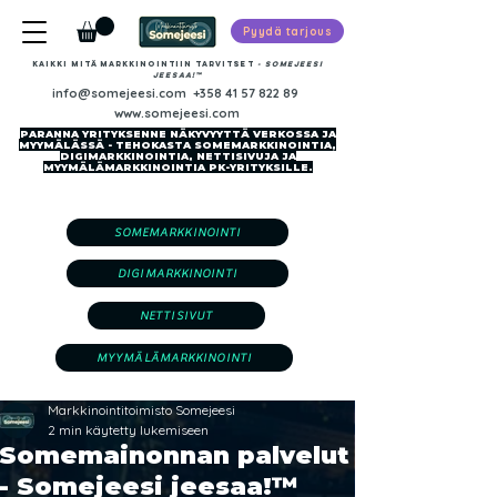
Pyydä tarjous
Kaikki mitä markkinointiin tarvitset
-​ SOMEJEESI
JEESAA!™
info@somejeesi.com
+358 41 57 822 89
www.somejeesi.com
PARANNA YRITYKSENNE NÄKYVYYTTÄ VERKOSSA JA
MYYMÄLÄSSÄ - TEHOKASTA SOMEMARKKINOINTIA,
DIGIMARKKINOINTIA, NETTISIVUJA JA
MYYMÄLÄMARKKINOINTIA PK-YRITYKSILLE.
SOMEMARKKINOINTI
DIGIMARKKINOINTI
NETTISIVUT
MYYMÄLÄMARKKINOINTI
Markkinointitoimisto Somejeesi
2 min käytetty lukemiseen
Somemainonnan palvelut
- Somejeesi jeesaa!™