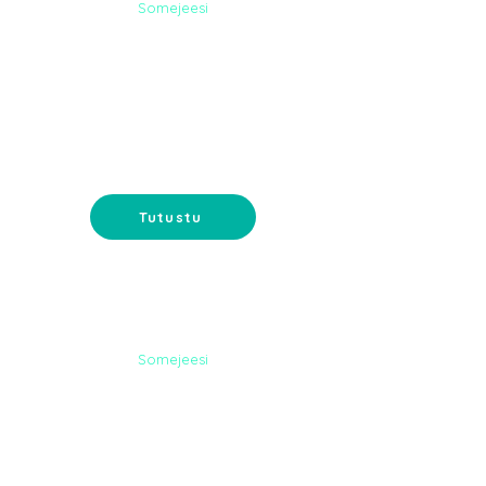
Somejeesi
DIGI-
MARKKINOINTI
Google-mainonta ja
sähköpostimarkkinointi - tavoita
asiakkaat oikeassa paikassa.
Tutustu
Somejeesi
NETTISIVUT
Nettisivut verkkokaupalla tai
muilla toiveominaisuuksilla. Koko
paketti suunnittelusta ylläpitoon.