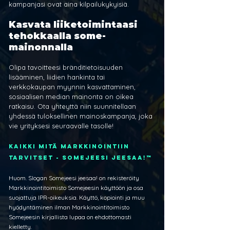
kampanjasi ovat aina kilpailukykyisiä.
Kasvata liiketoimintaasi 
tehokkaalla some-
mainonnalla
Olipa tavoitteesi bränditietoisuuden 
lisääminen, liidien hankinta tai 
verkkokaupan myynnin kasvattaminen, 
sosiaalisen median mainonta on oikea 
ratkaisu. Ota yhteyttä niin suunnitellaan 
yhdessä tuloksellinen mainoskampanja, joka 
vie yrityksesi seuraavalle tasolle!
Kaikki mitä markkinointiin 
tarvitset - Somejeesi jeesaa!™
Huom. Slogan Somejeesi jeesaa! on rekisteröity 
Markkinointitoimisto Somejeesin käyttöön ja osa 
suojattuja IPR-oikeuksia. Käyttö, kopiointi ja muu 
hyödyntäminen ilman Markkinointitoimisto 
Somejeesin kirjallista lupaa on ehdottomasti 
kielletty.