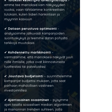
✔ 
Tuloksiin keskittyvä lähestymistapa
 – 
emme tee mainoksia vain näkyvyyden 
vuoksi, vaan tähtäämme konkreettisiin 
tuloksiin, kuten liidien hankintaan ja 
myynnin kasvuun. 
✔ 
Dataan perustuva optimointi
 – 
analysoimme jatkuvasti kampanjoiden 
suorituskykyä ja teemme datan pohjalta 
tarkkoja muutoksia. 
✔ 
Kohdennettu markkinointi
 – 
varmistamme, että mainoksesi näkyvät juuri 
niille ihmisille, jotka ovat kiinnostuneita 
tuotteistasi tai palveluistasi. 
✔ 
Joustava budjetointi
 – suunnittelemme 
kampanjat budjettisi mukaan, jotta saat 
parhaan mahdollisen vastineen 
investoinnillesi. 
✔ 
Ajantasainen osaaminen
 – pysymme 
ajan tasalla sosiaalisen median algoritmien 
ja mainonnan trendien suhteen, jotta 