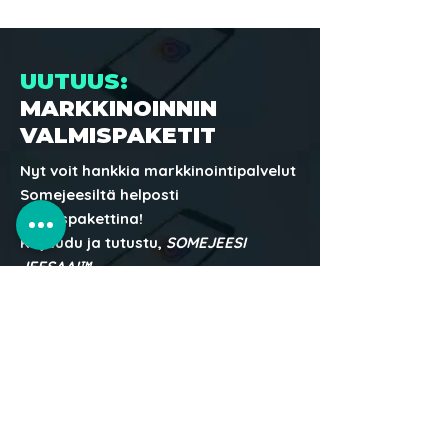
UUTUUS:
MARKKINOINNIN
VALMISPAKETIT
Nyt voit hankkia markkinointipalvelut
Somejeesiltä helposti
valmispakettina!
Kirjaudu ja tutustu,
SOMEJEESI
JEESAA!™
Olemme halunneet tehdä markkinoinnista
pk-yrityksille ja mikroyrittäjille
mahdollisimman helppoa. Siksi olemme
luoneet kokoelman kustannustehokkaita ja
tuloksellisia markkinointipaketteja, jotka ovat
tilattavissa parilla klikkauksella
verkkokaupastamme.