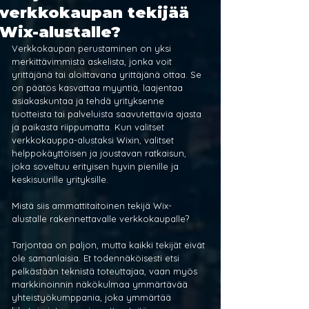
verkkokaupan tekijää
Wix-alustalle?
Verkkokaupan perustaminen on yksi 
merkittävimmistä askelista, jonka voit 
yrittäjänä tai aloittavana yrittäjänä ottaa. Se 
on päätös kasvattaa myyntiä, laajentaa 
asiakaskuntaa ja tehdä yrityksenne 
tuotteista tai palveluista saavutettavia ajasta 
ja paikasta riippumatta. Kun valitset 
verkkokauppa-alustaksi Wixin, valitset 
helppokäyttöisen ja joustavan ratkaisun, 
joka soveltuu erityisen hyvin pienille ja 
keskisuurille yrityksille.
Mistä siis ammattitaitoinen tekijä Wix-
alustalle rakennettavalle verkkokaupalle?
Tarjontaa on paljon, mutta kaikki tekijät eivät 
ole samanlaisia. Et todennäköisesti etsi 
pelkästään teknistä toteuttajaa, vaan myös 
markkinoinnin näkökulmaa ymmärtävää 
yhteistyökumppania, joka ymmärtää 