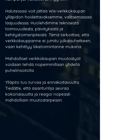
Halutessasi voit jättää Wix-verkkokaupan 
ylläpidon hoidettavaksemme, valitsemassasi 
laajuudessa. Huolehdimme teknisestä 
toimivuudesta, päivityksistä ja 
kehitystoimenpiteistä. Tämä tarkoittaa, että 
verkkokauppanne ei jumitu julkaisuhetkeen, 
vaan kehittyy liiketoimintanne mukana. 
Mahdolliset verkkokaupan muutostyöt 
voidaan tehdä nopeimmillaan yhdellä 
puhelinsoitolla.
Ylläpito tuo turvaa ja ennakoitavuutta. 
Tiedätte, että asiantuntija seuraa 
kokonaisuutta ja reagoi nopeasti 
mahdollisiin muutostarpeisiin.