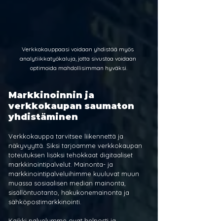
Verkkokauppaasi voidaan yhdistää myös 
analytiikkatyökaluja, jotta sivustoa voidaan 
optimoida mahdollisimman hyväksi.
Markkinoinnin ja 
verkkokaupan saumaton 
yhdistäminen
Verkkokauppa tarvitsee liikennettä ja 
näkyvyyttä. Siksi tarjoamme verkkokaupan 
toteutuksen lisäksi tehokkaat digitaaliset 
markkinointipalvelut. Mainonta- ja 
markkinointipalveluihimme kuuluvat muun 
muassa sosiaalisen median mainonta, 
sisällöntuotanto, hakukonemainonta ja 
sähköpostimarkkinointi.
Kaikki palvelumme ovat helposti ja 