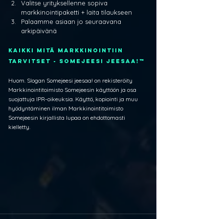
Valitse yrityksellenne sopiva 
markkinointipaketti + laita tilaukseen
Palaamme asiaan jo seuraavana 
arkipäivänä
Kaikki mitä markkinointiin 
tarvitset - SOMEJEESI JEESAA!™
Huom. Slogan Somejeesi jeesaa! on rekisteröity 
Markkinointitoimisto Somejeesin käyttöön ja osa 
suojattuja IPR-oikeuksia. Käyttö, kopiointi ja muu 
hyödyntäminen ilman Markkinointitoimisto 
Somejeesin kirjallista lupaa on ehdottomasti 
kielletty.