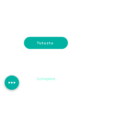
SOME-
PALVELUT
Somemainonta ja sisältömarkkinointi-
tavoita ostajat somessa.
Tutustu
Somejeesi
DIGI-
MARKKINOINTI
Google-mainonta ja
sähköpostimarkkinointi - tavoita
asiakkaat oikeassa paikassa.