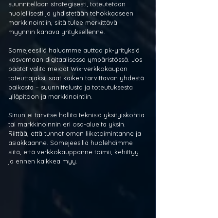
suunnitellaan strategisesti, toteutetaan 
huolellisesti ja yhdistetään tehokkaaseen 
markkinointiin, siitä tulee merkittävä 
myynnin kanava yrityksellenne.
Somejeesillä haluamme auttaa pk-yrityksiä 
kasvamaan digitaalisessa ympäristössä. Jos 
päätät valita meidät Wix-verkkokaupan 
toteuttajaksi, saat kaiken tarvittavan yhdestä 
paikasta – suunnittelusta ja toteutuksesta 
ylläpitoon ja markkinointiin.
Sinun ei tarvitse hallita teknisiä yksityiskohtia 
tai markkinoinnin eri osa-alueita yksin. 
Riittää, että tunnet oman liiketoimintanne ja 
asiakkaanne. Somejeesillä huolehdimme 
siitä, että verkkokauppanne toimii, kehittyy 
ja ennen kaikkea myy.