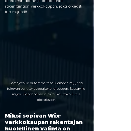
liiketoimintaanne ja auttaa teitä 
rakentamaan verkkokaupan, joka oikeasti 
tuo myyntiä.
Somejeesillä autamme teitä luomaan myyntiä 
tukevan verkkokauppakokonaisuuden. Saatavilla 
myös ylläpitopalvelut ja/tai käyttökoulutus 
aloitukseen.
Miksi sopivan Wix-
verkkokaupan rakentajan 
huolellinen valinta on 