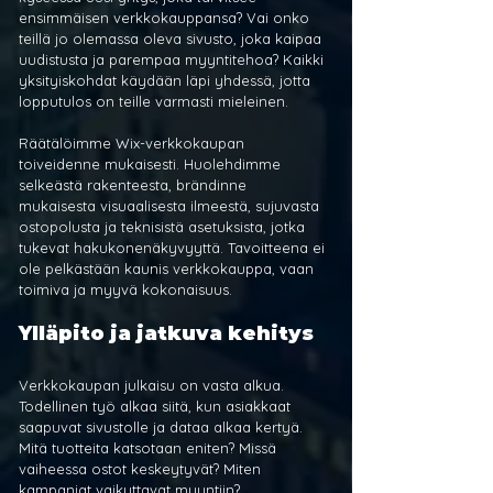
ensimmäisen verkkokauppansa? Vai onko 
teillä jo olemassa oleva sivusto, joka kaipaa 
uudistusta ja parempaa myyntitehoa? Kaikki 
yksityiskohdat käydään läpi yhdessä, jotta 
lopputulos on teille varmasti mieleinen.
Räätälöimme Wix-verkkokaupan 
toiveidenne mukaisesti. Huolehdimme 
selkeästä rakenteesta, brändinne 
mukaisesta visuaalisesta ilmeestä, sujuvasta 
ostopolusta ja teknisistä asetuksista, jotka 
tukevat hakukonenäkyvyyttä. Tavoitteena ei 
ole pelkästään kaunis verkkokauppa, vaan 
toimiva ja myyvä kokonaisuus.
Ylläpito ja jatkuva kehitys
Verkkokaupan julkaisu on vasta alkua. 
Todellinen työ alkaa siitä, kun asiakkaat 
saapuvat sivustolle ja dataa alkaa kertyä. 
Mitä tuotteita katsotaan eniten? Missä 
vaiheessa ostot keskeytyvät? Miten 
kampanjat vaikuttavat myyntiin?