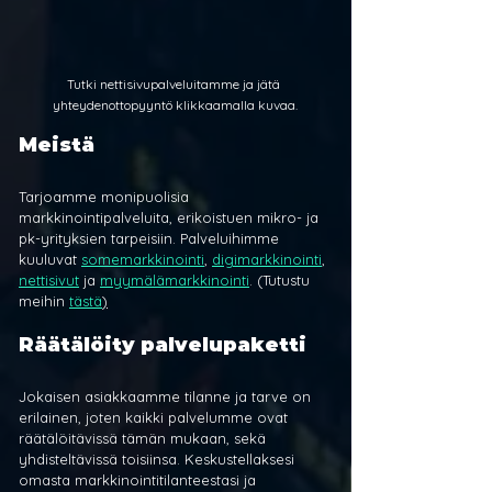
Tutki nettisivupalveluitamme ja jätä 
yhteydenottopyyntö klikkaamalla kuvaa.
Meistä
Tarjoamme monipuolisia 
markkinointipalveluita, erikoistuen mikro- ja 
pk-yrityksien tarpeisiin. Palveluihimme 
kuuluvat 
somemarkkinointi
, 
digimarkkinointi
, 
nettisivut
 ja 
myymälämarkkinointi
. (Tutustu 
meihin 
tästä
)
Räätälöity palvelupaketti
Jokaisen asiakkaamme tilanne ja tarve on 
erilainen, joten kaikki palvelumme ovat 
räätälöitävissä tämän mukaan, sekä 
yhdisteltävissä toisiinsa. Keskustellaksesi 
omasta markkinointitilanteestasi ja 