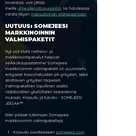
toiveistasi, voit jättää 
meille 
yhteydenottopyynnön
, tai halutessasi 
varata täysin 
maksuttoman etätapaamisen
.
UUTUUS: SOMEJEESI 
MARKKINOINNIN 
VALMISPAKETIT
Nyt voit tilata nettisivu- ja 
markkinointipalvelut helposti 
verkkokaupastamme! Somejeesi 
markkinoinnin valmispaketit on suunniteltu 
erityisesti kasvuhakuisten pk-yritysten, sekä 
aloittavien yritysten tarpeisiin. 
Valmispakettien lopullinen sisältö 
räätälöidään yksilöllisten tarpeidenne 
mukaan. Kirjaudu ja tutustu - SOMEJEESI 
JEESAA!™
Näin pääset tutkimaan Somejeesi 
markkinoinnin valmispaketteja:
Kirjaudu osoitteeseen 
somejeesi.com