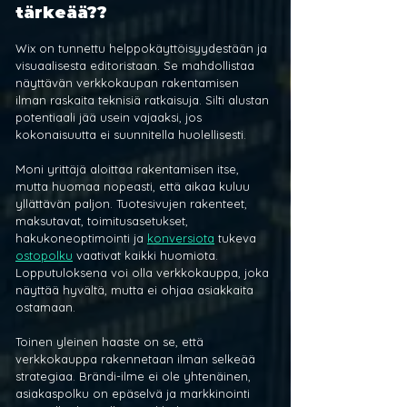
tärkeää??
Wix on tunnettu helppokäyttöisyydestään ja 
visuaalisesta editoristaan. Se mahdollistaa 
näyttävän verkkokaupan rakentamisen 
ilman raskaita teknisiä ratkaisuja. Silti alustan 
potentiaali jää usein vajaaksi, jos 
kokonaisuutta ei suunnitella huolellisesti.
Moni yrittäjä aloittaa rakentamisen itse, 
mutta huomaa nopeasti, että aikaa kuluu 
yllättävän paljon. Tuotesivujen rakenteet, 
maksutavat, toimitusasetukset, 
hakukoneoptimointi ja 
konversiota
 tukeva 
ostopolku
 vaativat kaikki huomiota. 
Lopputuloksena voi olla verkkokauppa, joka 
näyttää hyvältä, mutta ei ohjaa asiakkaita 
ostamaan.
Toinen yleinen haaste on se, että 
verkkokauppa rakennetaan ilman selkeää 
strategiaa. Brändi-ilme ei ole yhtenäinen, 
asiakaspolku on epäselvä ja markkinointi 