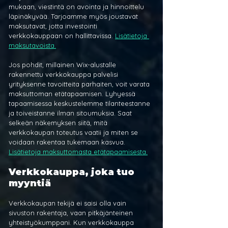
mukaan, viestintä on avointa ja hinnoittelu 
läpinäkyvää. Tarjoamme myös joustavat 
maksutavat, jotta investointi 
verkkokauppaan on hallittavissa. 
Lisätietoja 
maksutavoista.
Jos pohdit, millainen Wix-alustalle 
rakennettu verkkokauppa palvelisi 
yrityksenne tavoitteita parhaiten, voit varata 
maksuttoman etätapaamisen. Lyhyessä 
tapaamisessa keskustelemme tilanteestanne 
ja toiveistanne ilman sitoumuksia. Saat 
selkeän näkemyksen siitä, mitä 
verkkokaupan toteutus vaatii ja miten se 
voidaan rakentaa tukemaan kasvua. 
Lisätietoja maksuttomasta etätapaamisesta.
Verkkokauppa, joka tuo 
myyntiä
Verkkokaupan tekijä ei saisi olla vain 
sivuston rakentaja, vaan pitkäjänteinen 
yhteistyökumppani. Kun verkkokauppa 