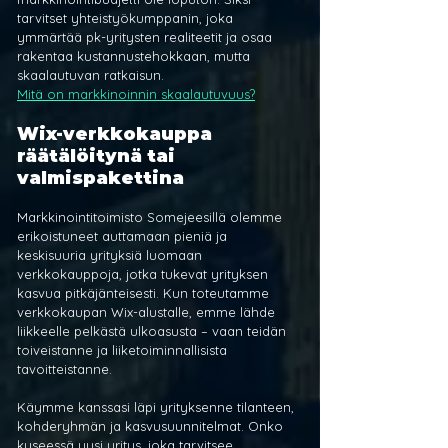
tarvitset yhteistyökumppanin, joka 
ymmärtää pk-yritysten realiteetit ja osaa 
rakentaa kustannustehokkaan, mutta 
skaalautuvan ratkaisun.
Mitä on markkinoinnin skaalautuvuus?
Wix-verkkokauppa 
räätälöitynä tai 
valmispakettina
Markkinointitoimisto Somejeesillä olemme 
erikoistuneet auttamaan pieniä ja 
keskisuuria yrityksiä luomaan 
verkkokauppoja, jotka tukevat yrityksen 
kasvua pitkäjänteisesti. Kun toteutamme 
verkkokaupan Wix-alustalle, emme lähde 
liikkeelle pelkästä ulkoasusta – vaan teidän 
toiveistanne ja liiketoiminnallisista 
tavoitteistanne.
Käymme kanssasi läpi yrityksenne tilanteen, 
kohderyhmän ja kasvusuunnitelmat. Onko 
kyseessä uusi yritys, joka tarvitsee 