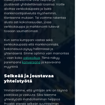
joustavasti yhdistettävissä toisiinsa. Voitte 
aloittaa verkkokaupasta ja lisätä 
markkinointipalveluita myöhemmin, 
tilanteenne mukaan. Tai voimme rakentaa 
alusta asti kokonaisuuden, jossa 
verkkokauppa ja markkinointi tukevat 
toisiaan saumattomasti.
Kun sama kumppani vastaa sekä 
verkkokaupasta että markkinoinnista, 
kokonaisuus pysyy hallinnassa ja 
yhtenäisenä. Emme optimoi vain mainontaa 
– vaan koko 
ostopolkua
. Tämä näkyy 
parempana 
konversiona
 ja kasvavana 
myyntinä.
Selkeää ja joustavaa 
yhteistyötä
Ymmärrämme, että yrittäjän arki on täynnä 
päätöksiä ja vastuuta. Siksi teemme 
yhteistyöstä mahdollisimman helppoa. 
Projekti etenee selkeän suunnitelman 