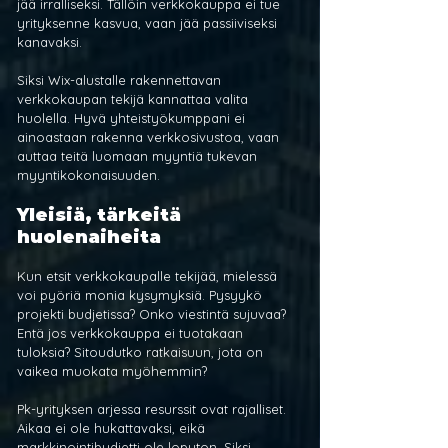
jää irralliseksi. Tällöin verkkokauppa ei tue 
yrityksenne kasvua, vaan jää passiiviseksi 
kanavaksi.
Siksi Wix-alustalle rakennettavan 
verkkokaupan tekijä kannattaa valita 
huolella. Hyvä yhteistyökumppani ei 
ainoastaan rakenna verkkosivustoa, vaan 
auttaa teitä luomaan myyntiä tukevan 
myyntikokonaisuuden.
Yleisiä, tärkeitä 
huolenaiheita
Kun etsit verkkokaupalle tekijää, mielessä 
voi pyöriä monia kysymyksiä. Pysyykö 
projekti budjetissa? Onko viestintä sujuvaa? 
Entä jos verkkokauppa ei tuotakaan 
tuloksia? Sitoudutko ratkaisuun, jota on 
vaikea muokata myöhemmin?
Pk-yrityksen arjessa resurssit ovat rajalliset. 
Aikaa ei ole hukattavaksi, eikä 
markkinointibudjetti ole loputon. Siksi 